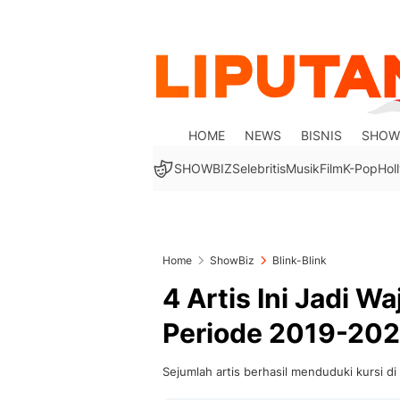
HOME
NEWS
BISNIS
SHOW
SHOWBIZ
Selebritis
Musik
Film
K-Pop
Hol
Home
ShowBiz
Blink-Blink
4 Artis Ini Jadi Wa
Periode 2019-20
Sejumlah artis berhasil menduduki kursi d