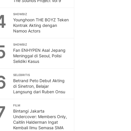
The Sounds Project Vol 9
Sport
Berita Bola Terkini, Ja
4
Klasemen, Hasil Liga
SHOWBIZ
Younghoon THE BOYZ Teken
Kontrak Akting dengan
Namoo Actors
5
SHOWBIZ
Fan ENHYPEN Asal Jepang
Meninggal di Seoul, Polisi
Selidiki Kasus
6
SELEBRITIS
Betrand Peto Debut Akting
di Sinetron, Belajar
Langsung dari Ruben Onsu
7
FILM
Bintangi Jakarta
Undercover: Members Only,
Caitlin Halderman Ingat
Kembali Ilmu Semasa SMA