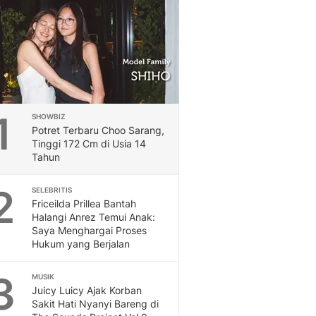
Feeds
Feeds Liputan6: Kumpul
Terbaru Harian
Otosia
Otosia
Spotlight
Berita Terkini, Kabar Te
1
SHOWBIZ
Dan Dunia - Liputan6.
Potret Terbaru Choo Sarang,
English
Tinggi 172 Cm di Usia 14
Exploring Knowledge, T
Tahun
En.Liputan6.com
2
Disabilitas
SELEBRITIS
Friceilda Prillea Bantah
Disabilitas Berita Terkini
Halangi Anrez Temui Anak:
Harian, Berita Terbaru,
Saya Menghargai Proses
Berita
Hukum yang Berjalan
Berita Hari Ini Politik,
Health
3
MUSIK
Kabar Berita Terbaru D
Juicy Luicy Ajak Korban
Diet, Herbal Terbaik
Sakit Hati Nyanyi Bareng di