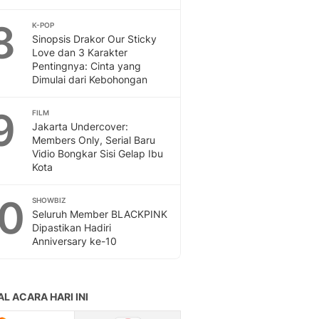
8
K-POP
Sinopsis Drakor Our Sticky
Love dan 3 Karakter
Pentingnya: Cinta yang
Dimulai dari Kebohongan
9
FILM
Jakarta Undercover:
Members Only, Serial Baru
Vidio Bongkar Sisi Gelap Ibu
Kota
10
SHOWBIZ
Seluruh Member BLACKPINK
Dipastikan Hadiri
Anniversary ke-10