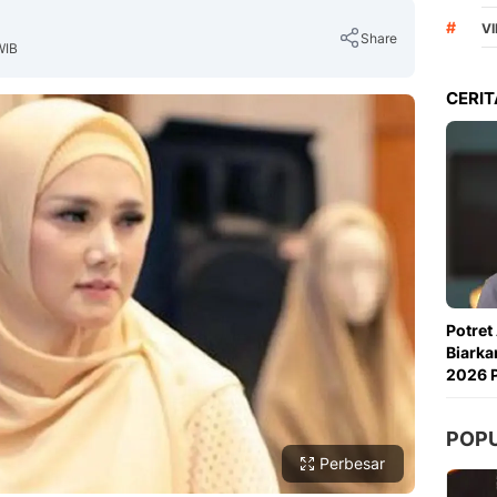
#
VI
Share
WIB
CERIT
Copy Link
Potret
Biarka
2026 P
POP
Perbesar