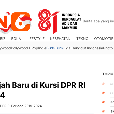
BIZ
BOLA
LIFESTYLE
KESEHATAN
TEKNO
OTOMOTIF
lywood
Bollywood
J-Pop
Indie
Blink-Blink
Liga Dangdut Indonesia
Photo
TOPIK
jah Baru di Kursi DPR RI
#
S
24
#
S
#
S
i DPR RI Periode 2019-2024.
#
S