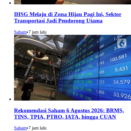
IHSG Melaju di Zona Hijau Pagi Ini, Sektor
Transportasi Jadi Pendorong Utama
Saham
•
7 jam lalu
Rekomendasi Saham 6 Agustus 2026: BRMS,
TINS, TPIA, PTRO, IATA, hingga CUAN
Saham
•
7 jam lalu