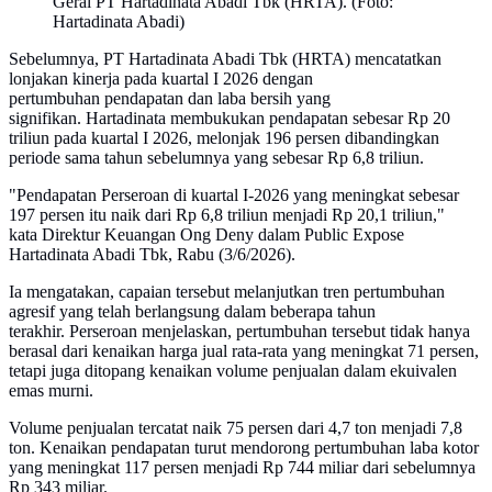
Gerai PT Hartadinata Abadi Tbk (HRTA). (Foto:
Hartadinata Abadi)
Sebelumnya, PT Hartadinata Abadi Tbk (HRTA) mencatatkan
lonjakan kinerja pada kuartal I 2026 dengan
pertumbuhan pendapatan dan laba bersih yang
signifikan. Hartadinata membukukan pendapatan sebesar Rp 20
triliun pada kuartal I 2026, melonjak 196 persen dibandingkan
periode sama tahun sebelumnya yang sebesar Rp 6,8 triliun.
"Pendapatan Perseroan di kuartal I-2026 yang meningkat sebesar
197 persen itu naik dari Rp 6,8 triliun menjadi Rp 20,1 triliun,"
kata Direktur Keuangan Ong Deny dalam Public Expose
Hartadinata Abadi Tbk, Rabu (3/6/2026).
Ia mengatakan, capaian tersebut melanjutkan tren pertumbuhan
agresif yang telah berlangsung dalam beberapa tahun
terakhir. Perseroan menjelaskan, pertumbuhan tersebut tidak hanya
berasal dari kenaikan harga jual rata-rata yang meningkat 71 persen,
tetapi juga ditopang kenaikan volume penjualan dalam ekuivalen
emas murni.
Volume penjualan tercatat naik 75 persen dari 4,7 ton menjadi 7,8
ton. Kenaikan pendapatan turut mendorong pertumbuhan laba kotor
yang meningkat 117 persen menjadi Rp 744 miliar dari sebelumnya
Rp 343 miliar.