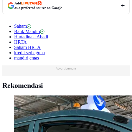
Add
as a preferred source on Google
Saham
Bank Mandiri
Hartadinata Abadi
HRTA
Saham HRTA
kredit serbaguna
mandiri emas
Advertisement
Rekomendasi