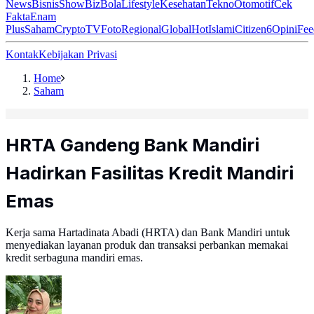
News
Bisnis
ShowBiz
Bola
Lifestyle
Kesehatan
Tekno
Otomotif
Cek
Fakta
Enam
Plus
Saham
Crypto
TV
Foto
Regional
Global
Hot
Islami
Citizen6
Opini
Fee
Kontak
Kebijakan Privasi
Home
Saham
HRTA Gandeng Bank Mandiri
Hadirkan Fasilitas Kredit Mandiri
Emas
Kerja sama Hartadinata Abadi (HRTA) dan Bank Mandiri untuk
menyediakan layanan produk dan transaksi perbankan memakai
kredit serbaguna mandiri emas.