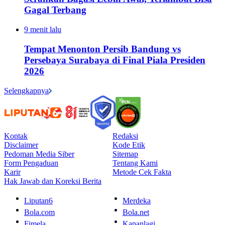
Gagal Terbang
9 menit lalu
Tempat Menonton Persib Bandung vs
Persebaya Surabaya di Final Piala Presiden
2026
Selengkapnya
Kontak
Redaksi
Disclaimer
Kode Etik
Pedoman Media Siber
Sitemap
Form Pengaduan
Tentang Kami
Karir
Metode Cek Fakta
Hak Jawab dan Koreksi Berita
Liputan6
Merdeka
Bola.com
Bola.net
Fimela
Kapanlagi