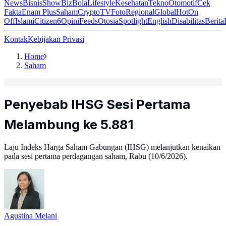
News
Bisnis
ShowBiz
Bola
Lifestyle
Kesehatan
Tekno
Otomotif
Cek
Fakta
Enam Plus
Saham
Crypto
TV
Foto
Regional
Global
Hot
On
Off
Islami
Citizen6
Opini
Feeds
Otosia
Spotlight
English
Disabilitas
Berita
Kontak
Kebijakan Privasi
Home
Saham
Penyebab IHSG Sesi Pertama
Melambung ke 5.881
Laju Indeks Harga Saham Gabungan (IHSG) melanjutkan kenaikan
pada sesi pertama perdagangan saham, Rabu (10/6/2026).
Agustina Melani