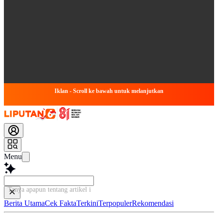
Iklan - Scroll ke bawah untuk melanjutkan
Menu
Tanya apapun tentang artikel ini...
Berita Utama
Cek Fakta
Terkini
Terpopuler
Rekomendasi