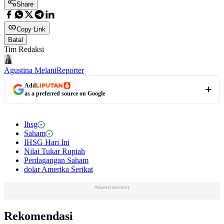
Share
Copy Link
Batal
Tim Redaksi
Agustina Melani
Reporter
Add
as a preferred source on Google
Ihsg
Saham
IHSG Hari Ini
Nilai Tukar Rupiah
Perdagangan Saham
dolar Amerika Serikat
Advertisement
Rekomendasi