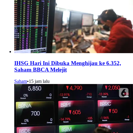
IHSG Hari Ini Dibuka Menghijau ke 6.352,
Saham BBCA Melejit
Saham
•
15 jam lalu