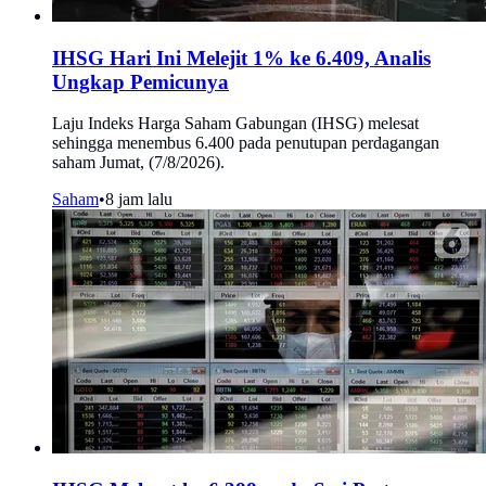
IHSG Hari Ini Melejit 1% ke 6.409, Analis
Ungkap Pemicunya
Laju Indeks Harga Saham Gabungan (IHSG) melesat
sehingga menembus 6.400 pada penutupan perdagangan
saham Jumat, (7/8/2026).
Saham
•
8 jam lalu