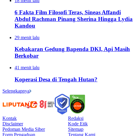
18 menit lalu
6 Fakta Film Filosofi Teras, Sineas Affandi
Abdul Rachman Pinang Sherina Hingga Lydia
Kandou
29 menit lalu
Kebakaran Gedung Bapenda DKI, Api Masih
Berkobar
41 menit lalu
Koperasi Desa di Tengah Hutan?
Selengkapnya
Kontak
Redaksi
Disclaimer
Kode Etik
Pedoman Media Siber
Sitemap
Form Pengaduan
Tentang Kami