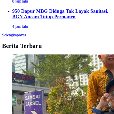
8 jam lalu
950 Dapur MBG Diduga Tak Layak Sanitasi,
BGN Ancam Tutup Permanen
4 jam lalu
Selengkapnya
Berita Terbaru