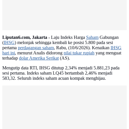
Liputan6.com, Jakarta -
Laju Indeks Harga
Saham
Gabungan
(
IHSG
) melonjak sehingga kembali ke posisi 5.800 pada sesi
pertama
perdagangan saham
, Rabu, (10/6/2026). Kenaikan
IHSG
hari ini
, menurut Analis didorong
nilai tukar rupiah
yang menguat
terhadap
dolar Amerika Serikat
(AS).
Mengutip data RTI, IHSG ditutup 2,34% menjadi 5.881,23 pada
sesi pertama. Indeks saham LQ45 bertambah 2,46% menjadi
583,32. Seluruh indeks saham acuan kompak menghijau.