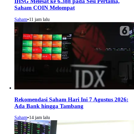
IHSG Melesat ke 6.388 pada Sesi Pertama,
Saham COIN Melompat
Saham
•
11 jam lalu
Rekomendasi Saham Hari Ini 7 Agustus 2026:
Ada Bank hingga Tambang
Saham
•
14 jam lalu