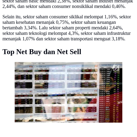
sektor saham basic mendaki 2,38%, sektor saham industri menanjak
2,44%, dan sektor saham consumer nonsiklikal mendaki 0,46%.
Selain itu, sektor saham consumer siklikal melompat 1,16%, sektor
saham kesehatan menanjak 0,75%, sektor saham keuangan
bertambah 3,34%. Lalu sektor saham properti mendaki 2,64%,
sektor saham teknologi melompat 4,3%, sektor saham infrastruktur
menanjak 1,07% dan sektor saham transportasi menguat 3,18%.
Top Net Buy dan Net Sell
Pekerja mengamati pergerakan Indeks Harga Saham
Gabungan (IHSG) di salah satu perusahaan Sekuritas,
Jakarta, Rabu (14/11). Indeks Harga Saham Gabungan
(IHSG) berhasil bertahan di zona hijau pada penutupan
perdagangan hari ini. (Liputan6.com/Angga Yuniar)