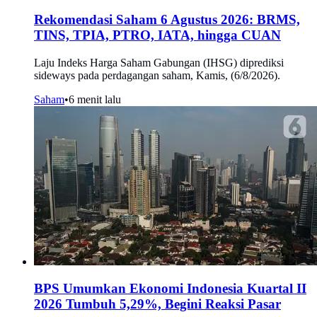
Rekomendasi Saham 6 Agustus 2026: BRMS,
TINS, TPIA, PTRO, IATA, hingga CUAN
Laju Indeks Harga Saham Gabungan (IHSG) diprediksi
sideways pada perdagangan saham, Kamis, (6/8/2026).
Saham
•
6 menit lalu
BPS Umumkan Ekonomi Indonesia Kuartal II
2026 Tumbuh 5,29%, Begini Reaksi Pasar