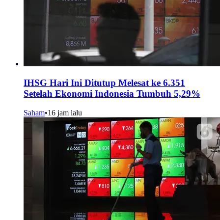
IHSG Hari Ini Ditutup Melesat ke 6.351
Setelah Ekonomi Indonesia Tumbuh 5,29%
Saham
•
16 jam lalu