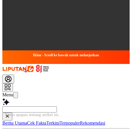
Iklan - Scroll ke bawah untuk melanjutkan
Menu
Bac
Berita Utama
Cek Fakta
Terkini
Terpopuler
Rekomendasi