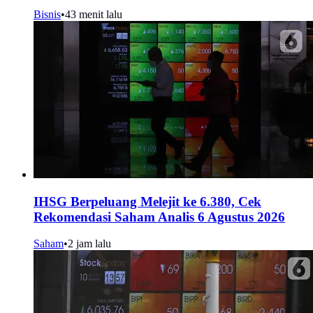
Bisnis
•
43 menit lalu
IHSG Berpeluang Melejit ke 6.380, Cek
Rekomendasi Saham Analis 6 Agustus 2026
Saham
•
2 jam lalu