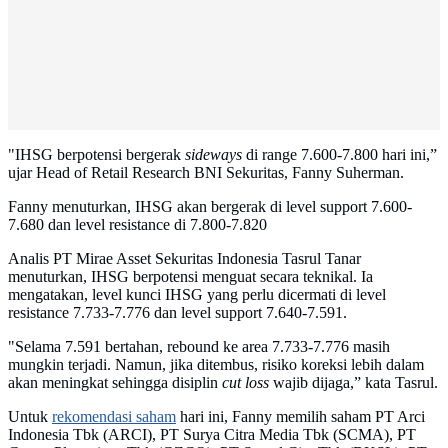
"IHSG berpotensi bergerak
sideways
di range 7.600-7.800 hari ini,”
ujar Head of Retail Research BNI Sekuritas, Fanny Suherman.
Fanny menuturkan, IHSG akan bergerak di level support 7.600-
7.680 dan level resistance di 7.800-7.820
Analis PT Mirae Asset Sekuritas Indonesia Tasrul Tanar
menuturkan, IHSG berpotensi menguat secara teknikal. Ia
mengatakan, level kunci IHSG yang perlu dicermati di level
resistance 7.733-7.776 dan level support 7.640-7.591.
"Selama 7.591 bertahan, rebound ke area 7.733-7.776 masih
mungkin terjadi. Namun, jika ditembus, risiko koreksi lebih dalam
akan meningkat sehingga disiplin
cut loss
wajib dijaga,” kata Tasrul.
Untuk
rekomendasi saham
hari ini, Fanny memilih saham PT Arci
Indonesia Tbk (ARCI), PT Surya Citra Media Tbk (SCMA), PT