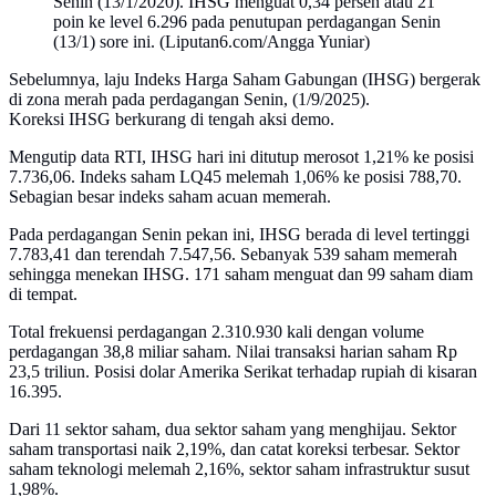
Senin (13/1/2020). IHSG menguat 0,34 persen atau 21
poin ke level 6.296 pada penutupan perdagangan Senin
(13/1) sore ini. (Liputan6.com/Angga Yuniar)
Sebelumnya, laju Indeks Harga Saham Gabungan (IHSG) bergerak
di zona merah pada perdagangan Senin, (1/9/2025).
Koreksi IHSG berkurang di tengah aksi demo.
Mengutip data RTI, IHSG hari ini ditutup merosot 1,21% ke posisi
7.736,06. Indeks saham LQ45 melemah 1,06% ke posisi 788,70.
Sebagian besar indeks saham acuan memerah.
Pada perdagangan Senin pekan ini, IHSG berada di level tertinggi
7.783,41 dan terendah 7.547,56. Sebanyak 539 saham memerah
sehingga menekan IHSG. 171 saham menguat dan 99 saham diam
di tempat.
Total frekuensi perdagangan 2.310.930 kali dengan volume
perdagangan 38,8 miliar saham. Nilai transaksi harian saham Rp
23,5 triliun. Posisi dolar Amerika Serikat terhadap rupiah di kisaran
16.395.
Dari 11 sektor saham, dua sektor saham yang menghijau. Sektor
saham transportasi naik 2,19%, dan catat koreksi terbesar. Sektor
saham teknologi melemah 2,16%, sektor saham infrastruktur susut
1,98%.