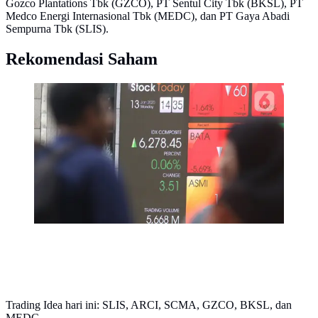
Gozco Plantations Tbk (GZCO), PT Sentul City Tbk (BKSL), PT
Medco Energi Internasional Tbk (MEDC), dan PT Gaya Abadi
Sempurna Tbk (SLIS).
Rekomendasi Saham
Pejalan kaki melintas dekat layar pergerakan Indeks
Harga Saham Gabungan (IHSG) di kawasan Jakarta,
Senin (13/1/2020). IHSG sore ini ditutup di zona hijau
pada level 6.296 naik 21,62 poin atau 0,34 persen.
(Liputan6.com/Angga Yuniar)
Trading Idea hari ini: SLIS, ARCI, SCMA, GZCO, BKSL, dan
MEDC