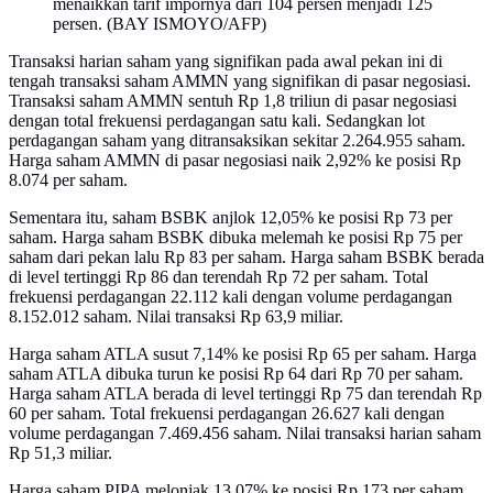
menaikkan tarif impornya dari 104 persen menjadi 125
persen. (BAY ISMOYO/AFP)
Transaksi harian saham yang signifikan pada awal pekan ini di
tengah transaksi saham AMMN yang signifikan di pasar negosiasi.
Transaksi saham AMMN sentuh Rp 1,8 triliun di pasar negosiasi
dengan total frekuensi perdagangan satu kali. Sedangkan lot
perdagangan saham yang ditransaksikan sekitar 2.264.955 saham.
Harga saham AMMN di pasar negosiasi naik 2,92% ke posisi Rp
8.074 per saham.
Sementara itu, saham BSBK anjlok 12,05% ke posisi Rp 73 per
saham. Harga saham BSBK dibuka melemah ke posisi Rp 75 per
saham dari pekan lalu Rp 83 per saham. Harga saham BSBK berada
di level tertinggi Rp 86 dan terendah Rp 72 per saham. Total
frekuensi perdagangan 22.112 kali dengan volume perdagangan
8.152.012 saham. Nilai transaksi Rp 63,9 miliar.
Harga saham ATLA susut 7,14% ke posisi Rp 65 per saham. Harga
saham ATLA dibuka turun ke posisi Rp 64 dari Rp 70 per saham.
Harga saham ATLA berada di level tertinggi Rp 75 dan terendah Rp
60 per saham. Total frekuensi perdagangan 26.627 kali dengan
volume perdagangan 7.469.456 saham. Nilai transaksi harian saham
Rp 51,3 miliar.
Harga saham PIPA melonjak 13,07% ke posisi Rp 173 per saham.