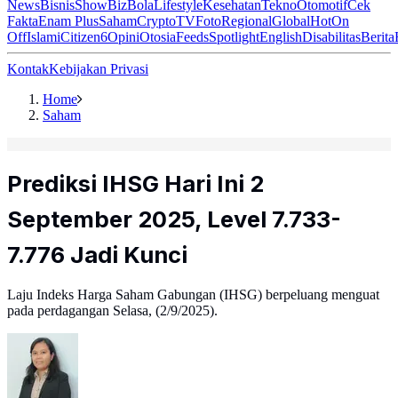
News
Bisnis
ShowBiz
Bola
Lifestyle
Kesehatan
Tekno
Otomotif
Cek
Fakta
Enam Plus
Saham
Crypto
TV
Foto
Regional
Global
Hot
On
Off
Islami
Citizen6
Opini
Otosia
Feeds
Spotlight
English
Disabilitas
Berita
Kontak
Kebijakan Privasi
Home
Saham
Prediksi IHSG Hari Ini 2
September 2025, Level 7.733-
7.776 Jadi Kunci
Laju Indeks Harga Saham Gabungan (IHSG) berpeluang menguat
pada perdagangan Selasa, (2/9/2025).