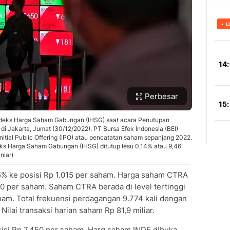
Perbesar
ndeks Harga Saham Gabungan (IHSG) saat acara Penutupan
i Jakarta, Jumat (30/12/2022). PT Bursa Efek Indonesia (BEI)
tial Public Offering (IPO) atau pencatatan saham sepanjang 2022.
ks Harga Saham Gabungan (IHSG) ditutup lesu 0,14% atau 9,46
niar)
5% ke posisi Rp 1.015 per saham. Harga saham CTRA
050 per saham. Saham CTRA berada di level tertinggi
ham. Total frekuensi perdagangan 9.774 kali dengan
lai transaksi harian saham Rp 81,9 miliar.
isi Rp 7.450 per saham. Harg saham INDF dibuka