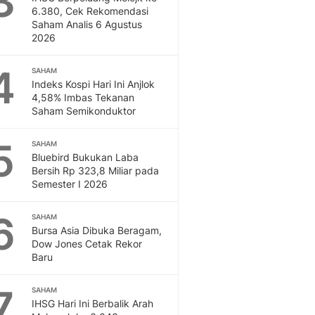
3
Feeds
6.380, Cek Rekomendasi
Saham Analis 6 Agustus
Feeds Liputan6: Kumpul
2026
Terbaru Harian
Otosia
4
SAHAM
Otosia
Indeks Kospi Hari Ini Anjlok
Spotlight
4,58% Imbas Tekanan
Berita Terkini, Kabar Te
Saham Semikonduktor
Dan Dunia - Liputan6.
English
5
SAHAM
Exploring Knowledge, T
Bluebird Bukukan Laba
Bersih Rp 323,8 Miliar pada
En.Liputan6.com
Semester I 2026
Disabilitas
Disabilitas Berita Terkini
6
SAHAM
Harian, Berita Terbaru,
Bursa Asia Dibuka Beragam,
Berita
Dow Jones Cetak Rekor
Berita Hari Ini Politik,
Baru
Health
Kabar Berita Terbaru D
7
SAHAM
Diet, Herbal Terbaik
IHSG Hari Ini Berbalik Arah