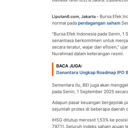
Indonesia Tahun 2022 di Jakarta. (Liputan6.co
Bursa Efek In
Liputan6.com, Jakarta -
normal pada
perdagangan saham
Sen
"Bursa Efek Indonesia pada Senin, 1
senantiasa berkomitmen untuk menjaga
secara teratur, wajar dan efisien,” uj
Nurahmad dalam keterangan resmi.
BACA JUGA:
Danantara Ungkap Roadmap IPO
Sementara itu, BEI juga akan mengg
pada Senin, 1 September 2025 secara
Adapun pasar keuangan bergejolak p
sejumlah protes di beberapa daerah d
IHSG ditutup merosot 1,53% ke posisi
797,11. Seluruh indeks saham acuan t