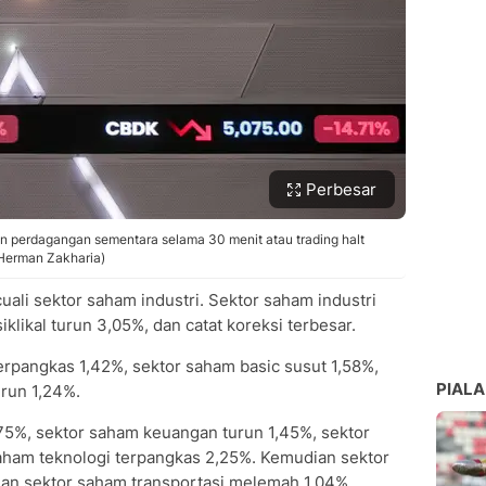
Perbesar
n perdagangan sementara selama 30 menit atau trading halt
/Herman Zakharia)
li sektor saham industri. Sektor saham industri
likal turun 3,05%, dan catat koreksi terbesar.
erpangkas 1,42%, sektor saham basic susut 1,58%,
PIALA
urun 1,24%.
,75%, sektor saham keuangan turun 1,45%, sektor
saham teknologi terpangkas 2,25%. Kemudian sektor
an sektor saham transportasi melemah 1,04%.