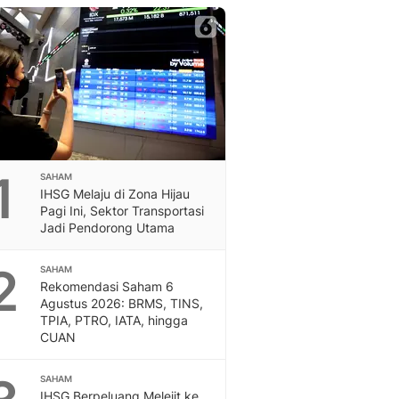
Berita Daerah Dan Peri
Terbaru
Global
Berita Internasional, Sa
Inspiratif, Unik, Dan M
Hot
Hot Liputan6.com Menya
Dan Terbaru
On Off
1
SAHAM
On Off Liputan6: Sinop
IHSG Melaju di Zona Hijau
& Berita Bisnis Digital
Pagi Ini, Sektor Transportasi
Jadi Pendorong Utama
Islami
Berita & Kajian Islami
2
Hikmah - Liputan6
SAHAM
Rekomendasi Saham 6
Citizen6
Agustus 2026: BRMS, TINS,
Berita Citizen6 - Medi
TPIA, PTRO, IATA, hingga
Liputan6.com
CUAN
Opini
Opini Liputan6: Analis
SAHAM
Pandang Dan Perspekti
IHSG Berpeluang Melejit ke