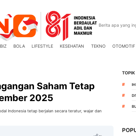
BIZ
BOLA
LIFESTYLE
KESEHATAN
TEKNO
OTOMOTIF
TOPIK
dagangan Saham Tetap
#
I
tember 2025
#
DI
#
B
al Indonesia tetap berjalan secara teratur, wajar dan
POP