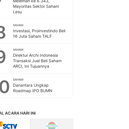
Melemah ke 6.343,
Sport
Mayoritas Sektor Saham
Berita Bola Terkini, Ja
Lesu
Klasemen, Hasil Liga
8
SAHAM
Investasi, Proinvestindo Beli
16 Juta Saham TALF
9
SAHAM
Direktur Archi Indonesia
Transaksi Jual Beli Saham
ARCI, Ini Tujuannya
10
SAHAM
Danantara Ungkap
Roadmap IPO BUMN