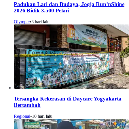
Padukan Lari dan Budaya, Jogja Run’nShine
2026 Bidik 3.500 Pelari
Olympic
•
3 hari lalu
Tersangka Kekerasan di Daycare Yogyakarta
Bertambah
Regional
•
10 hari lalu