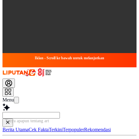
Iklan - Scroll ke bawah untuk melanjutkan
Menu
Tanya apapun tentang artikel ini...
Berita Utama
Cek Fakta
Terkini
Terpopuler
Rekomendasi