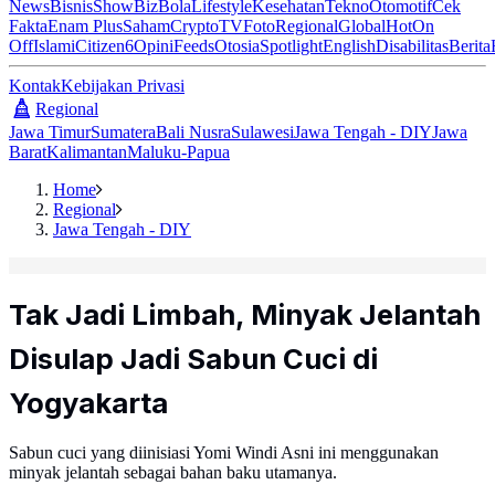
News
Bisnis
ShowBiz
Bola
Lifestyle
Kesehatan
Tekno
Otomotif
Cek
Fakta
Enam Plus
Saham
Crypto
TV
Foto
Regional
Global
Hot
On
Off
Islami
Citizen6
Opini
Feeds
Otosia
Spotlight
English
Disabilitas
Berita
Kontak
Kebijakan Privasi
Regional
Jawa Timur
Sumatera
Bali Nusra
Sulawesi
Jawa Tengah - DIY
Jawa
Barat
Kalimantan
Maluku-Papua
Home
Regional
Jawa Tengah - DIY
Tak Jadi Limbah, Minyak Jelantah
Disulap Jadi Sabun Cuci di
Yogyakarta
Sabun cuci yang diinisiasi Yomi Windi Asni ini menggunakan
minyak jelantah sebagai bahan baku utamanya.