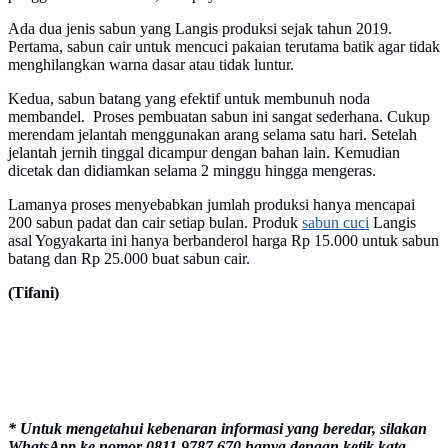
Ada dua jenis sabun yang Langis produksi sejak tahun 2019.
Pertama, sabun cair untuk mencuci pakaian terutama batik agar tidak
menghilangkan warna dasar atau tidak luntur.
Kedua, sabun batang yang efektif untuk membunuh noda
membandel. Proses pembuatan sabun ini sangat sederhana. Cukup
merendam jelantah menggunakan arang selama satu hari. Setelah
jelantah jernih tinggal dicampur dengan bahan lain. Kemudian
dicetak dan didiamkan selama 2 minggu hingga mengeras.
Lamanya proses menyebabkan jumlah produksi hanya mencapai
200 sabun padat dan cair setiap bulan. Produk
sabun cuci
Langis
asal Yogyakarta ini hanya berbanderol harga Rp 15.000 untuk sabun
batang dan Rp 25.000 buat sabun cair.
(Tifani)
* Untuk mengetahui kebenaran informasi yang beredar, silakan
WhatsApp ke nomor 0811 9787 670 hanya dengan ketik kata