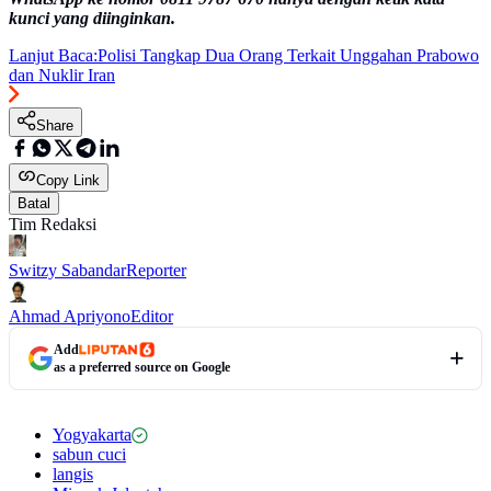
kunci yang diinginkan.
Lanjut Baca:
Polisi Tangkap Dua Orang Terkait Unggahan Prabowo
dan Nuklir Iran
Share
Copy Link
Batal
Tim Redaksi
Switzy Sabandar
Reporter
Ahmad Apriyono
Editor
Add
as a preferred source on Google
Yogyakarta
sabun cuci
langis