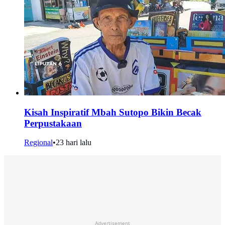
Kisah Inspiratif Mbah Sutopo Bikin Becak
Perpustakaan
Regional
•
23 hari lalu
Advertisement