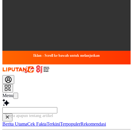
Iklan - Scroll ke bawah untuk melanjutkan
Menu
Tanya apapun tentang artikel ini...
Berita Utama
Cek Fakta
Terkini
Terpopuler
Rekomendasi