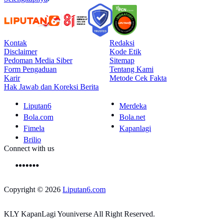
Kontak
Redaksi
Disclaimer
Kode Etik
Pedoman Media Siber
Sitemap
Form Pengaduan
Tentang Kami
Karir
Metode Cek Fakta
Hak Jawab dan Koreksi Berita
Liputan6
Merdeka
Bola.com
Bola.net
Fimela
Kapanlagi
Brilio
Connect with us
Copyright © 2026
Liputan6.com
KLY KapanLagi Youniverse All Right Reserved.