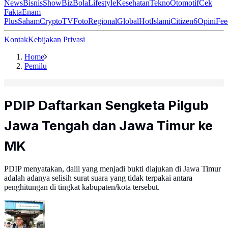
News
Bisnis
ShowBiz
Bola
Lifestyle
Kesehatan
Tekno
Otomotif
Cek
Fakta
Enam
Plus
Saham
Crypto
TV
Foto
Regional
Global
Hot
Islami
Citizen6
Opini
Fee
Kontak
Kebijakan Privasi
Home
Pemilu
PDIP Daftarkan Sengketa Pilgub
Jawa Tengah dan Jawa Timur ke
MK
PDIP menyatakan, dalil yang menjadi bukti diajukan di Jawa Timur
adalah adanya selisih surat suara yang tidak terpakai antara
penghitungan di tingkat kabupaten/kota tersebut.