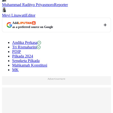
Muhammad Radityo Priyasmoro
Reporter
Mevi Linawati
Editor
Add
as a preferred source on Google
Andika Perkasa
Tri Rismaharini
PDIP
Pilkada 2024
Sengketa Pilkada
Mahkamah Konstitusi
MK
Advertisement