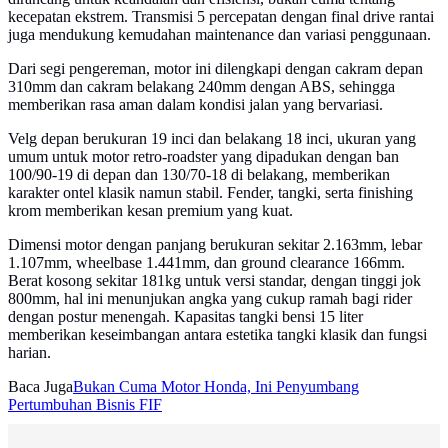
kecepatan ekstrem. Transmisi 5 percepatan dengan final drive rantai
juga mendukung kemudahan maintenance dan variasi penggunaan.
Dari segi pengereman, motor ini dilengkapi dengan cakram depan
310mm dan cakram belakang 240mm dengan ABS, sehingga
memberikan rasa aman dalam kondisi jalan yang bervariasi.
Velg depan berukuran 19 inci dan belakang 18 inci, ukuran yang
umum untuk motor retro-roadster yang dipadukan dengan ban
100/90-19 di depan dan 130/70-18 di belakang, memberikan
karakter ontel klasik namun stabil. Fender, tangki, serta finishing
krom memberikan kesan premium yang kuat.
Dimensi motor dengan panjang berukuran sekitar 2.163mm, lebar
1.107mm, wheelbase 1.441mm, dan ground clearance 166mm.
Berat kosong sekitar 181kg untuk versi standar, dengan tinggi jok
800mm, hal ini menunjukan angka yang cukup ramah bagi rider
dengan postur menengah. Kapasitas tangki bensi 15 liter
memberikan keseimbangan antara estetika tangki klasik dan fungsi
harian.
Baca Juga
Bukan Cuma Motor Honda, Ini Penyumbang
Pertumbuhan Bisnis FIF