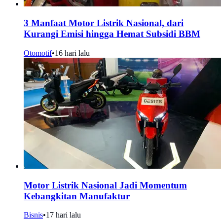
3 Manfaat Motor Listrik Nasional, dari
Kurangi Emisi hingga Hemat Subsidi BBM
Otomotif
•
16 hari lalu
Motor Listrik Nasional Jadi Momentum
Kebangkitan Manufaktur
Bisnis
•
17 hari lalu