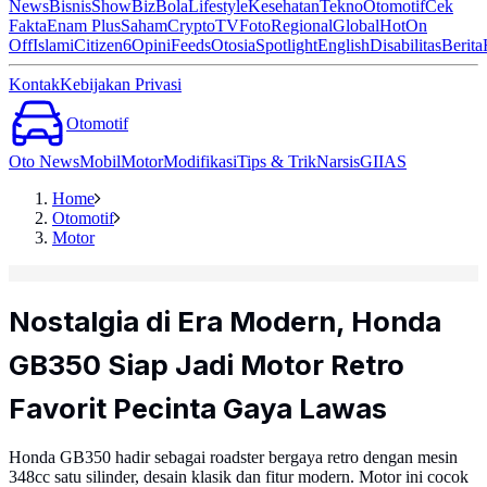
News
Bisnis
ShowBiz
Bola
Lifestyle
Kesehatan
Tekno
Otomotif
Cek
Fakta
Enam Plus
Saham
Crypto
TV
Foto
Regional
Global
Hot
On
Off
Islami
Citizen6
Opini
Feeds
Otosia
Spotlight
English
Disabilitas
Berita
Kontak
Kebijakan Privasi
Otomotif
Oto News
Mobil
Motor
Modifikasi
Tips & Trik
Narsis
GIIAS
Home
Otomotif
Motor
Nostalgia di Era Modern, Honda
GB350 Siap Jadi Motor Retro
Favorit Pecinta Gaya Lawas
Honda GB350 hadir sebagai roadster bergaya retro dengan mesin
348cc satu silinder, desain klasik dan fitur modern. Motor ini cocok