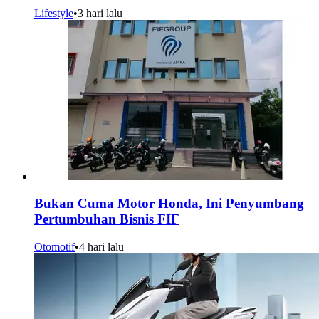
Lifestyle
•
3 hari lalu
Bukan Cuma Motor Honda, Ini Penyumbang
Pertumbuhan Bisnis FIF
Otomotif
•
4 hari lalu