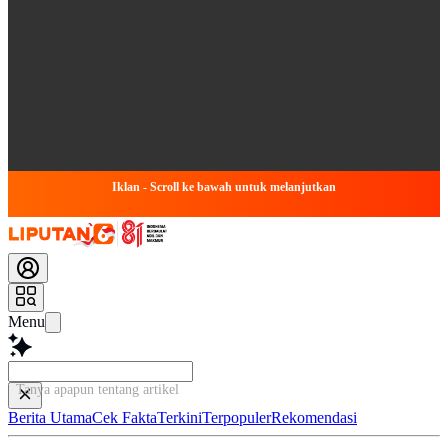
Iklan - Scroll ke bawah untuk melanjutkan
Menu
Tanya apapun tentang artikel ini...
Berita Utama
Cek Fakta
Terkini
Terpopuler
Rekomendasi