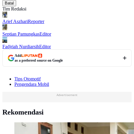
Batal
Tim Redaksi
Arief Aszhari
Reporter
Septian Pamungkas
Editor
Fadjriah Nurdiarsih
Editor
Add
as a preferred source on Google
Tips Otomotif
Pengendara Mobil
Advertisement
Rekomendasi