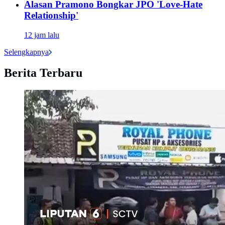
Alasan Pramono Bongkar JPO 'Love-Hate
Relationship'
12 jam lalu
Selengkapnya
Berita Terbaru