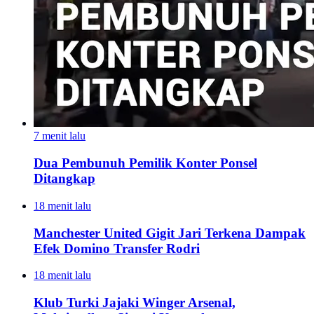
7 menit lalu
Dua Pembunuh Pemilik Konter Ponsel
Ditangkap
18 menit lalu
Manchester United Gigit Jari Terkena Dampak
Efek Domino Transfer Rodri
18 menit lalu
Klub Turki Jajaki Winger Arsenal,