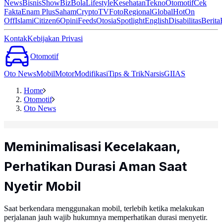
News
Bisnis
ShowBiz
Bola
Lifestyle
Kesehatan
Tekno
Otomotif
Cek
Fakta
Enam Plus
Saham
Crypto
TV
Foto
Regional
Global
Hot
On
Off
Islami
Citizen6
Opini
Feeds
Otosia
Spotlight
English
Disabilitas
Berita
Kontak
Kebijakan Privasi
Otomotif
Oto News
Mobil
Motor
Modifikasi
Tips & Trik
Narsis
GIIAS
Home
Otomotif
Oto News
Meminimalisasi Kecelakaan,
Perhatikan Durasi Aman Saat
Nyetir Mobil
Saat berkendara menggunakan mobil, terlebih ketika melakukan
perjalanan jauh wajib hukumnya memperhatikan durasi menyetir.