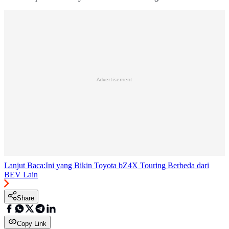
Advertisement
Lanjut Baca:
Ini yang Bikin Toyota bZ4X Touring Berbeda dari
BEV Lain
Share
Copy Link