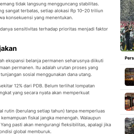
emang tidak langsung mengguncang stabilitas.
 sangat terbatas, setiap alokasi Rp 10–20 triliun
awa konsekuensi yang menentukan.
adanya sensitivitas terhadap prioritas menjadi faktor
jakan
Pers
alah ekspansi belanja permanen seharusnya diikuti
imaan permanen. Itu adalah urutan proses yang
n tunjangan sosial menggunakan dana utang.
sekitar 12% dari PDB. Belum terlihat lompatan
tingkat yang secara nyata akan memperkuat
 rutin (berulang setiap tahun) tanpa memperluas
i kemampuan fiskal jangka menengah. Walaupun
. Yang pasti akan mengurangi fleksibilitas, apalagi jika
ondisi global memburuk.