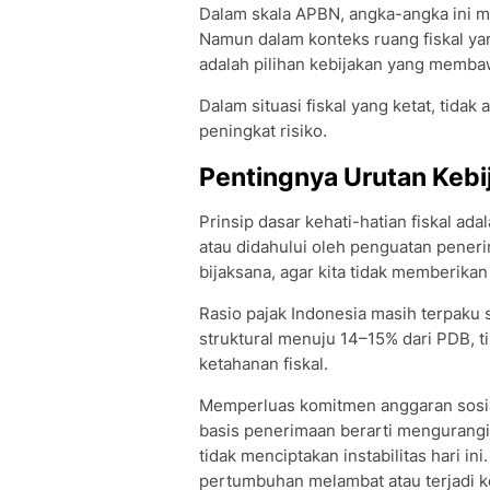
Dalam skala APBN, angka-angka ini m
Namun dalam konteks ruang fiskal yang
adalah pilihan kebijakan yang memb
Dalam situasi fiskal yang ketat, tidak 
peningkat risiko.
Pentingnya Urutan Kebi
Prinsip dasar kehati-hatian fiskal ad
atau didahului oleh penguatan pener
bijaksana, agar kita tidak memberika
Rasio pajak Indonesia masih terpaku 
struktural menuju 14–15% dari PDB, 
ketahanan fiskal.
Memperluas komitmen anggaran sosial
basis penerimaan berarti mengurang
tidak menciptakan instabilitas hari ini
pertumbuhan melambat atau terjadi k