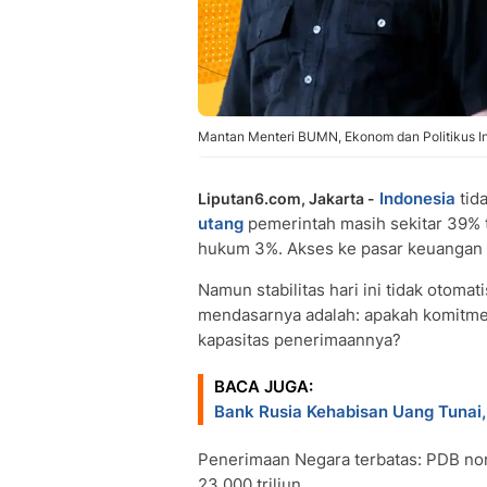
Mantan Menteri BUMN, Ekonom dan Politikus I
Indonesia
tid
Liputan6.com, Jakarta -
utang
pemerintah masih sekitar 39% t
hukum 3%. Akses ke pasar keuangan m
Namun stabilitas hari ini tidak otoma
mendasarnya adalah: apakah komitmen
kapasitas penerimaannya?
BACA JUGA:
Bank Rusia Kehabisan Uang Tunai
Penerimaan Negara terbatas: PDB nomi
23.000 triliun.