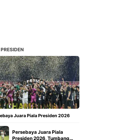
Sport
Berita Bola Terkini, Ja
Klasemen, Hasil Liga
 PRESIDEN
ebaya Juara Piala Presiden 2026
Persebaya Juara Piala
Presiden 2026, Tumbang…