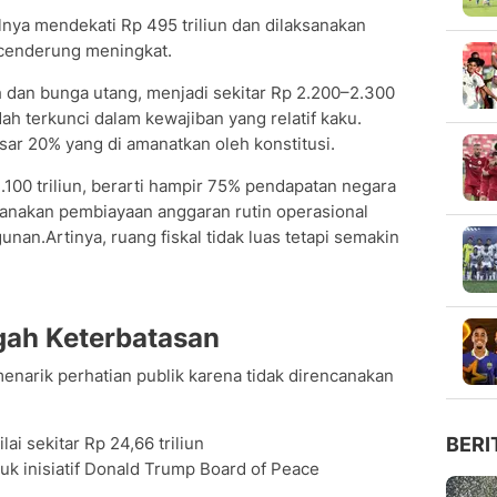
lnya mendekati Rp 495 triliun dan dilaksanakan
n cenderung meningkat.
h dan bunga utang, menjadi sekitar Rp 2.200–2.300
dah terkunci dalam kewajiban yang relatif kaku.
ar 20% yang di amanatkan oleh konstitusi.
.100 triliun, berarti hampir 75% pendapatan negara
anakan pembiayaan anggaran rutin operasional
n.Artinya, ruang fiskal tidak luas tetapi semakin
ngah Keterbatasan
narik perhatian publik karena tidak direncanakan
ai sekitar Rp 24,66 triliun
BERI
ntuk inisiatif Donald Trump Board of Peace