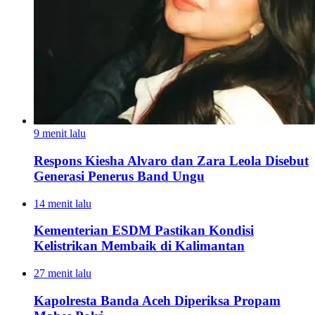
9 menit lalu
Respons Kiesha Alvaro dan Zara Leola Disebut
Generasi Penerus Band Ungu
14 menit lalu
Kementerian ESDM Pastikan Kondisi
Kelistrikan Membaik di Kalimantan
27 menit lalu
Kapolresta Banda Aceh Diperiksa Propam