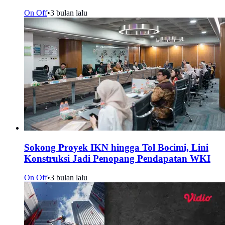
On Off
•
3 bulan lalu
Sokong Proyek IKN hingga Tol Bocimi, Lini
Konstruksi Jadi Penopang Pendapatan WKI
On Off
•
3 bulan lalu