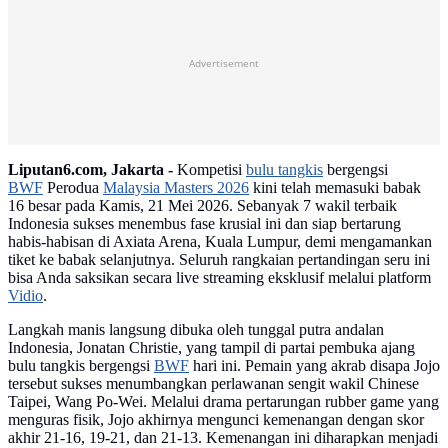
Advertisement
Liputan6.com, Jakarta -
Kompetisi
bulu tangkis
bergengsi
BWF
Perodua
Malaysia Masters 2026
kini telah memasuki babak
16 besar pada Kamis, 21 Mei 2026. Sebanyak 7 wakil terbaik
Indonesia sukses menembus fase krusial ini dan siap bertarung
habis-habisan di Axiata Arena, Kuala Lumpur, demi mengamankan
tiket ke babak selanjutnya. Seluruh rangkaian pertandingan seru ini
bisa Anda saksikan secara live streaming eksklusif melalui platform
Vidio
.
Langkah manis langsung dibuka oleh tunggal putra andalan
Indonesia, Jonatan Christie, yang tampil di partai pembuka ajang
bulu tangkis bergengsi
BWF
hari ini. Pemain yang akrab disapa Jojo
tersebut sukses menumbangkan perlawanan sengit wakil Chinese
Taipei, Wang Po-Wei. Melalui drama pertarungan rubber game yang
menguras fisik, Jojo akhirnya mengunci kemenangan dengan skor
akhir 21-16, 19-21, dan 21-13. Kemenangan ini diharapkan menjadi