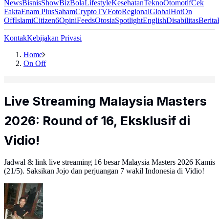
News
Bisnis
ShowBiz
Bola
Lifestyle
Kesehatan
Tekno
Otomotif
Cek
Fakta
Enam Plus
Saham
Crypto
TV
Foto
Regional
Global
Hot
On
Off
Islami
Citizen6
Opini
Feeds
Otosia
Spotlight
English
Disabilitas
Berita
Kontak
Kebijakan Privasi
Home
On Off
Live Streaming Malaysia Masters
2026: Round of 16, Eksklusif di
Vidio!
Jadwal & link live streaming 16 besar Malaysia Masters 2026 Kamis
(21/5). Saksikan Jojo dan perjuangan 7 wakil Indonesia di Vidio!