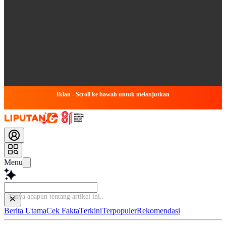
Iklan - Scroll ke bawah untuk melanjutkan
Menu
Tanya apapun tentang artikel ini...
Berita Utama
Cek Fakta
Terkini
Terpopuler
Rekomendasi