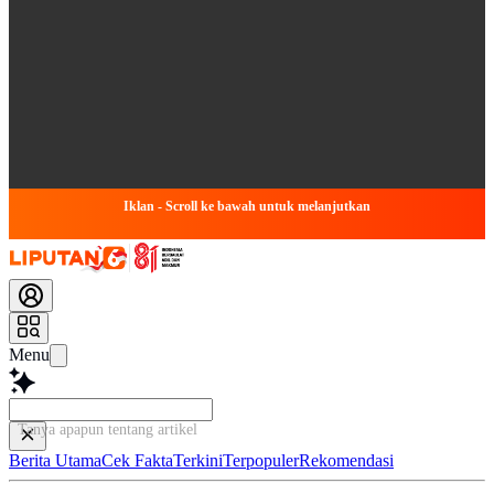
Iklan - Scroll ke bawah untuk melanjutkan
Menu
Tanya apapun tentang artikel ini...
Berita Utama
Cek Fakta
Terkini
Terpopuler
Rekomendasi