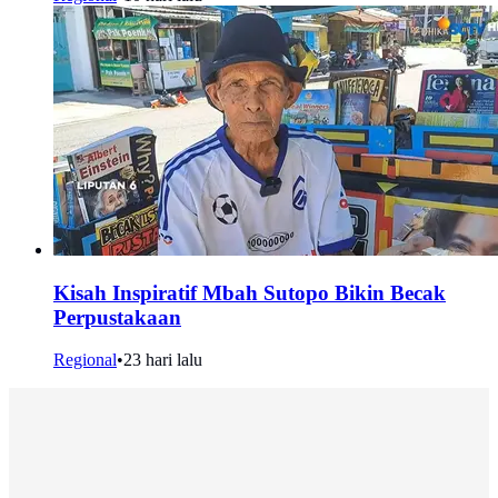
Kisah Inspiratif Mbah Sutopo Bikin Becak
Perpustakaan
Regional
•
23 hari lalu