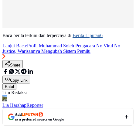
Baca berita terkini dan terpercaya di
Berita Liputan6
Lanjut Baca:
Profil Muhammad Soleh Pengacara No Viral No
Justice, Warisannya Mengubah Sistem Pemilu
Share
Copy Link
Batal
Tim Redaksi
Lia Harahap
Reporter
Add
as a preferred source on Google