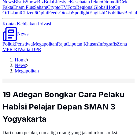
News
Bisnis
ShowBiz
Bola
Lifestyle
Kesehatan
Tekno
Otomotif
Cek
Fakta
Enam Plus
Saham
Crypto
TV
Foto
Regional
Global
Hot
On
Off
Islami
Citizen6
Opini
Feeds
Otosia
Spotlight
English
Disabilitas
Berita
Kontak
Kebijakan Privasi
News
Politik
Peristiwa
Megapolitan
Rajut
Liputan Khusus
Infografis
Zona
MPR RI
Warta DPR
Home
News
Megapolitan
19 Adegan Bongkar Cara Pelaku
Habisi Pelajar Depan SMAN 3
Yogyakarta
Dari enam pelaku, cuma tiga orang yang jalani rekonstruksi.