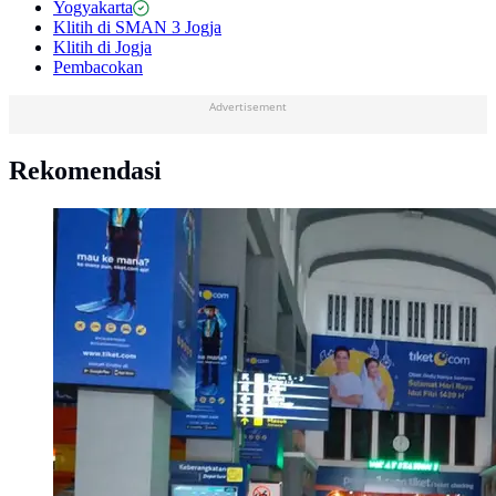
Yogyakarta
Klitih di SMAN 3 Jogja
Klitih di Jogja
Pembacokan
Advertisement
Rekomendasi