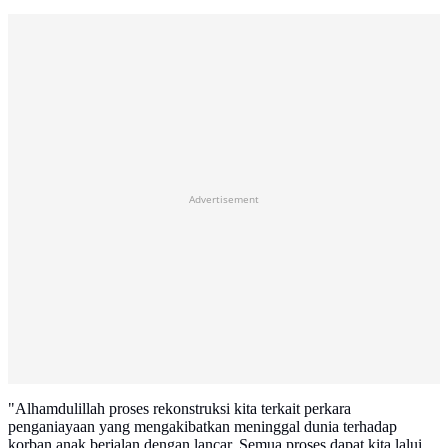
Advertisement
"Alhamdulillah proses rekonstruksi kita terkait perkara
penganiayaan yang mengakibatkan meninggal dunia terhadap
korban anak berjalan dengan lancar. Semua proses dapat kita lalui