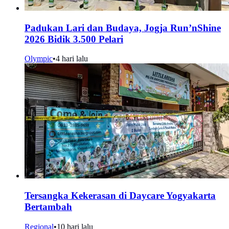
Padukan Lari dan Budaya, Jogja Run’nShine
2026 Bidik 3.500 Pelari
Olympic
•
4 hari lalu
Tersangka Kekerasan di Daycare Yogyakarta
Bertambah
Regional
•
10 hari lalu