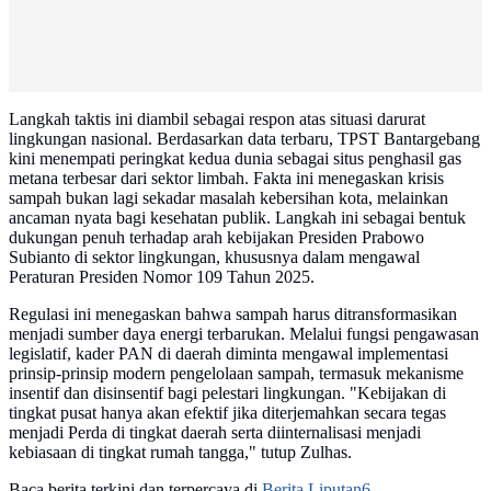
Langkah taktis ini diambil sebagai respon atas situasi darurat
lingkungan nasional. Berdasarkan data terbaru, TPST Bantargebang
kini menempati peringkat kedua dunia sebagai situs penghasil gas
metana terbesar dari sektor limbah. Fakta ini menegaskan krisis
sampah bukan lagi sekadar masalah kebersihan kota, melainkan
ancaman nyata bagi kesehatan publik. Langkah ini sebagai bentuk
dukungan penuh terhadap arah kebijakan Presiden Prabowo
Subianto di sektor lingkungan, khususnya dalam mengawal
Peraturan Presiden Nomor 109 Tahun 2025.
Regulasi ini menegaskan bahwa sampah harus ditransformasikan
menjadi sumber daya energi terbarukan. Melalui fungsi pengawasan
legislatif, kader PAN di daerah diminta mengawal implementasi
prinsip-prinsip modern pengelolaan sampah, termasuk mekanisme
insentif dan disinsentif bagi pelestari lingkungan. "Kebijakan di
tingkat pusat hanya akan efektif jika diterjemahkan secara tegas
menjadi Perda di tingkat daerah serta diinternalisasi menjadi
kebiasaan di tingkat rumah tangga," tutup Zulhas.
Baca berita terkini dan terpercaya di
Berita Liputan6