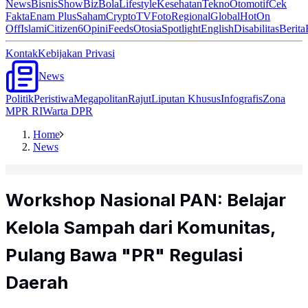
News
Bisnis
ShowBiz
Bola
Lifestyle
Kesehatan
Tekno
Otomotif
Cek
Fakta
Enam Plus
Saham
Crypto
TV
Foto
Regional
Global
Hot
On
Off
Islami
Citizen6
Opini
Feeds
Otosia
Spotlight
English
Disabilitas
Berita
Kontak
Kebijakan Privasi
News
Politik
Peristiwa
Megapolitan
Rajut
Liputan Khusus
Infografis
Zona
MPR RI
Warta DPR
Home
News
Workshop Nasional PAN: Belajar
Kelola Sampah dari Komunitas,
Pulang Bawa "PR" Regulasi
Daerah