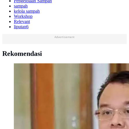
Pengelolaan Sampah
sampah
kelola sampah
Workshop
Relevant
liputan6
Advertisement
Rekomendasi