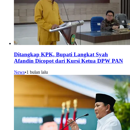
Ditangkap KPK, Bupati Langkat Syah
Afandin Dicopot dari Kursi Ketua DPW PAN
News
•
1 bulan lalu