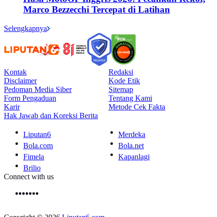
Marco Bezzecchi Tercepat di Latihan
Selengkapnya
Kontak
Redaksi
Disclaimer
Kode Etik
Pedoman Media Siber
Sitemap
Form Pengaduan
Tentang Kami
Karir
Metode Cek Fakta
Hak Jawab dan Koreksi Berita
Liputan6
Merdeka
Bola.com
Bola.net
Fimela
Kapanlagi
Brilio
Connect with us