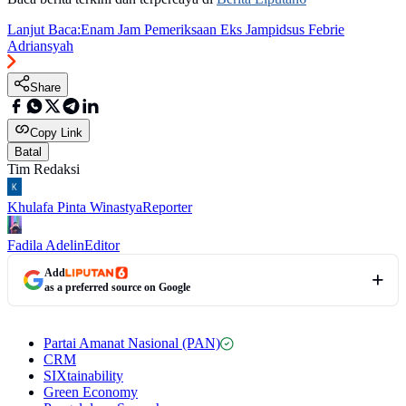
Lanjut Baca:
Enam Jam Pemeriksaan Eks Jampidsus Febrie
Adriansyah
Share
Copy Link
Batal
Tim Redaksi
Khulafa Pinta Winastya
Reporter
Fadila Adelin
Editor
Add
as a preferred source on Google
Partai Amanat Nasional (PAN)
CRM
SIXtainability
Green Economy