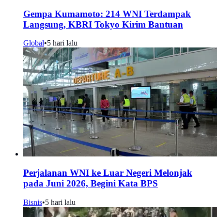
Gempa Kumamoto: 214 WNI Terdampak
Langsung, KBRI Tokyo Kirim Bantuan
Global
•
5 hari lalu
Perjalanan WNI ke Luar Negeri Melonjak
pada Juni 2026, Begini Kata BPS
Bisnis
•
5 hari lalu