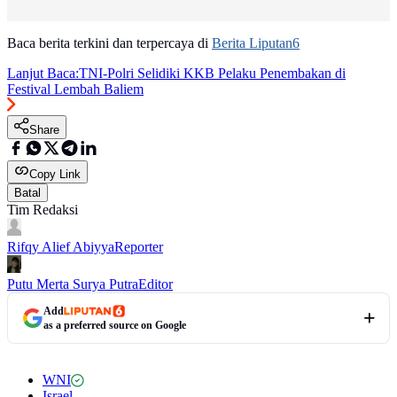
Baca berita terkini dan terpercaya di
Berita Liputan6
Lanjut Baca:
TNI-Polri Selidiki KKB Pelaku Penembakan di
Festival Lembah Baliem
Share
Copy Link
Batal
Tim Redaksi
Rifqy Alief Abiyya
Reporter
Putu Merta Surya Putra
Editor
Add
as a preferred source on Google
WNI
Israel