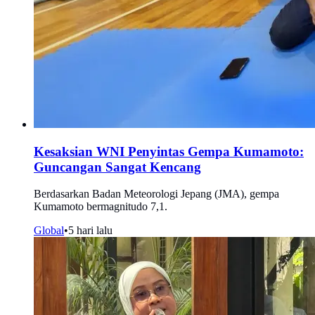
Kesaksian WNI Penyintas Gempa Kumamoto:
Guncangan Sangat Kencang
Berdasarkan Badan Meteorologi Jepang (JMA), gempa
Kumamoto bermagnitudo 7,1.
Global
•
5 hari lalu