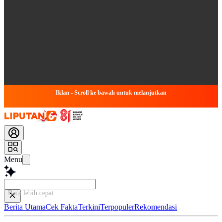
Iklan - Scroll ke bawah untuk melanjutkan
Menu
Baca le
Berita Utama
Cek Fakta
Terkini
Terpopuler
Rekomendasi