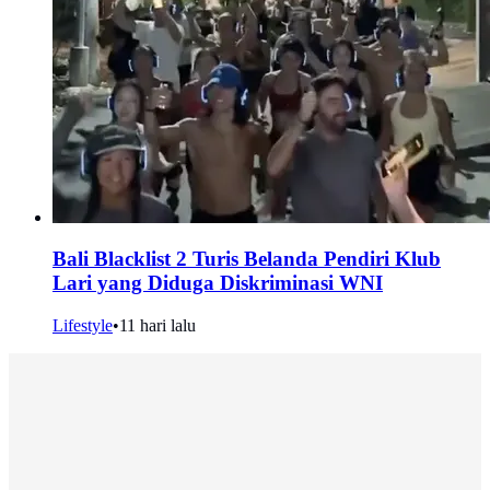
Bali Blacklist 2 Turis Belanda Pendiri Klub
Lari yang Diduga Diskriminasi WNI
Lifestyle
•
11 hari lalu