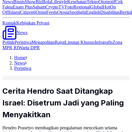
News
Bisnis
ShowBiz
Bola
Lifestyle
Kesehatan
Tekno
Otomotif
Cek
Fakta
Enam Plus
Saham
Crypto
TV
Foto
Regional
Global
Hot
On
Off
Islami
Citizen6
Opini
Feeds
Otosia
Spotlight
English
Disabilitas
Berita
Kontak
Kebijakan Privasi
News
Politik
Peristiwa
Megapolitan
Rajut
Liputan Khusus
Infografis
Zona
MPR RI
Warta DPR
Home
News
Peristiwa
Cerita Hendro Saat Ditangkap
Israel: Disetrum Jadi yang Paling
Menyakitkan
Hendro Prasetyo membagikan pengalaman mencekam selama