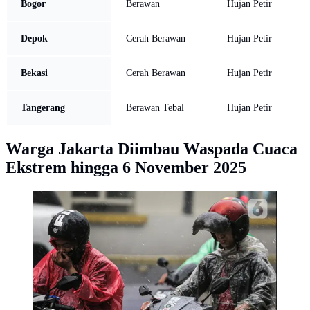
Bogor
Berawan
Hujan Petir
Depok
Cerah Berawan
Hujan Petir
Bekasi
Cerah Berawan
Hujan Petir
Tangerang
Berawan Tebal
Hujan Petir
Warga Jakarta Diimbau Waspada Cuaca
Ekstrem hingga 6 November 2025
Sejumlah pengendara menerjang hujan deras di
kawasan Jalan Sudirman, Jakarta, Jumat (9/12/2022).
Penjabat Gubernur DKI Jakarta Heru Budi Hartono
menyebut pihaknya akan mengkaji penerapan bekerja
dari rumah atau work from home (WFH), hal ini
berkaitan dengan arahan dari Presiden Joko Widodo
atau Jokowi tentang potensi cuaca ekstrem pada
penghujung 2022. (Liputan6.com/Faizal Fanani)