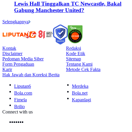
Lewis Hall Tinggalkan TC Newcastle, Bakal
Gabung Manchester United?
Selengkapnya
Kontak
Redaksi
Disclaimer
Kode Etik
Pedoman Media Siber
Sitemap
Form Pengaduan
Tentang Kami
Karir
Metode Cek Fakta
Hak Jawab dan Koreksi Berita
Liputan6
Merdeka
Bola.com
Bola.net
Fimela
Kapanlagi
Brilio
Connect with us