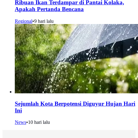
Ribuan Ikan Terdampar di Pantai Kolaka,
Apakah Pertanda Bencana
Regional
•
9 hari lalu
Sejumlah Kota Berpotensi Diguyur Hujan Hari
Ini
News
•
10 hari lalu