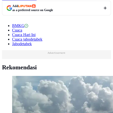
Add
as a preferred source on Google
BMKG
Cuaca
Cuaca Hari Ini
Cuaca jabodetabek
Jabodetabek
Advertisement
Rekomendasi