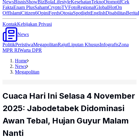
News
Bisnis
ShowBiz
Bola
Lifestyle
Kesehatan
Tekno
Otomotif
Cek
Fakta
Enam Plus
Saham
Crypto
TV
Foto
Regional
Global
Hot
On
Off
Islami
Citizen6
Opini
Feeds
Otosia
Spotlight
English
Disabilitas
Berita
Kontak
Kebijakan Privasi
News
Politik
Peristiwa
Megapolitan
Rajut
Liputan Khusus
Infografis
Zona
MPR RI
Warta DPR
Home
News
Megapolitan
Cuaca Hari Ini Selasa 4 November
2025: Jabodetabek Didominasi
Awan Tebal, Hujan Guyur Malam
Nanti