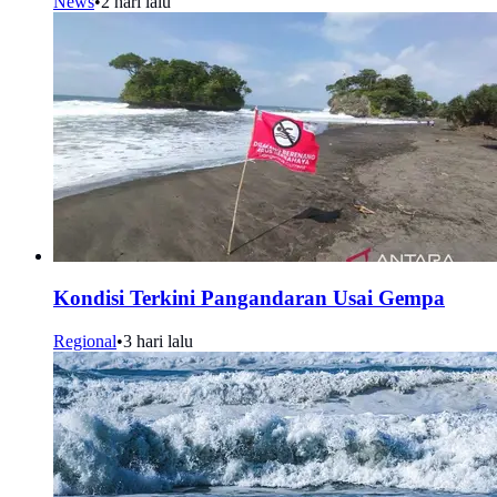
News
•
2 hari lalu
Kondisi Terkini Pangandaran Usai Gempa
Regional
•
3 hari lalu