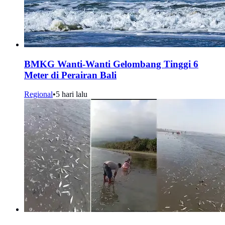
BMKG Wanti-Wanti Gelombang Tinggi 6
Meter di Perairan Bali
Regional
•
5 hari lalu