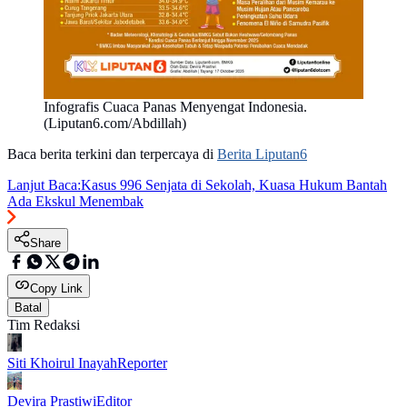
Infografis Cuaca Panas Menyengat Indonesia.
(Liputan6.com/Abdillah)
Baca berita terkini dan terpercaya di
Berita Liputan6
Lanjut Baca:
Kasus 996 Senjata di Sekolah, Kuasa Hukum Bantah
Ada Ekskul Menembak
Share
Copy Link
Batal
Tim Redaksi
Siti Khoirul Inayah
Reporter
Devira Prastiwi
Editor