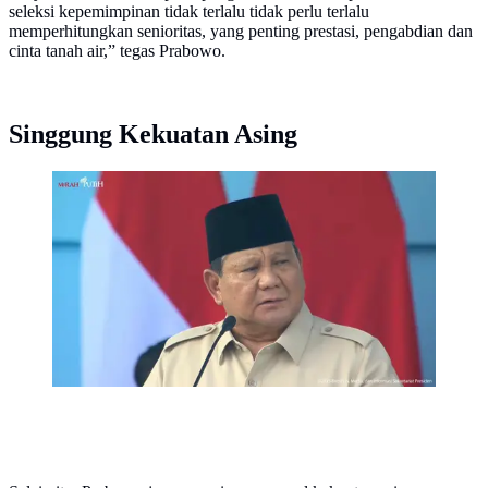
seleksi kepemimpinan tidak terlalu tidak perlu terlalu
memperhitungkan senioritas, yang penting prestasi, pengabdian dan
cinta tanah air,” tegas Prabowo.
Singgung Kekuatan Asing
Presiden Prabowo Subianto saat menjadi Inspektur
Upacara (irup) apel peringatan HUT TNI ke-80 yang
digelar di Silang Monas, Jakarta Pusat, Minggu 5
Oktober 2025. (Dok. Tangkapan Layar YouTube)