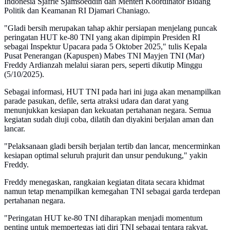
Indonesia Sjafrie Sjamsoeddin dan Menteri Koordinator Bidang
Politik dan Keamanan RI Djamari Chaniago.
"Gladi bersih merupakan tahap akhir persiapan menjelang puncak
peringatan HUT ke-80 TNI yang akan dipimpin Presiden RI
sebagai Inspektur Upacara pada 5 Oktober 2025," tulis Kepala
Pusat Penerangan (Kapuspen) Mabes TNI Mayjen TNI (Mar)
Freddy Ardianzah melalui siaran pers, seperti dikutip Minggu
(5/10/2025).
Sebagai informasi, HUT TNI pada hari ini juga akan menampilkan
parade pasukan, defile, serta atraksi udara dan darat yang
menunjukkan kesiapan dan kekuatan pertahanan negara. Semua
kegiatan sudah diuji coba, dilatih dan diyakini berjalan aman dan
lancar.
"Pelaksanaan gladi bersih berjalan tertib dan lancar, mencerminkan
kesiapan optimal seluruh prajurit dan unsur pendukung," yakin
Freddy.
Freddy menegaskan, rangkaian kegiatan ditata secara khidmat
namun tetap menampilkan kemegahan TNI sebagai garda terdepan
pertahanan negara.
"Peringatan HUT ke-80 TNI diharapkan menjadi momentum
penting untuk mempertegas jati diri TNI sebagai tentara rakyat,