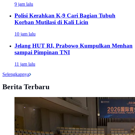
9 jam lalu
Polisi Kerahkan K-9 Cari Bagian Tubuh
Korban Mutilasi di Kali Licin
10 jam lalu
Jelang HUT RI, Prabowo Kumpulkan Menhan
sampai Pimpinan TNI
11 jam lalu
Selengkapnya
Berita Terbaru