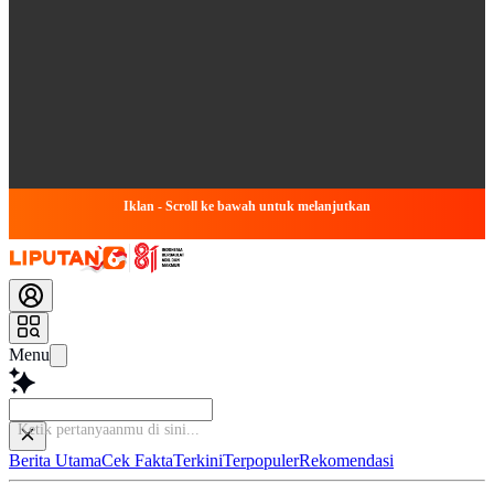
Iklan - Scroll ke bawah untuk melanjutkan
Menu
Ketik p
Berita Utama
Cek Fakta
Terkini
Terpopuler
Rekomendasi