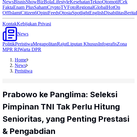
News
Bisnis
ShowBiz
Bola
Lifestyle
Kesehatan
Tekno
Otomotif
Cek
Fakta
Enam Plus
Saham
Crypto
TV
Foto
Regional
Global
Hot
On
Off
Islami
Citizen6
Opini
Feeds
Otosia
Spotlight
English
Disabilitas
Berita
Kontak
Kebijakan Privasi
News
Politik
Peristiwa
Megapolitan
Rajut
Liputan Khusus
Infografis
Zona
MPR RI
Warta DPR
Home
News
Peristiwa
Prabowo ke Panglima: Seleksi
Pimpinan TNI Tak Perlu Hitung
Senioritas, yang Penting Prestasi
& Pengabdian