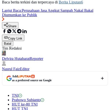
Baca berita terkini dan terpercaya di
Berita Liputan6
Lanjut Baca:
Perusahaan Jasa Angkut Sampah Nakal Bakal
Diumumkan ke Publik
Share
Copy Link
Batal
Tim Redaksi
Delvira Hutabarat
Reporter
Nasrul Faiz
Editor
Add
as a preferred source on Google
TNI
Prabowo Subianto
HUT ke-80 TNI
HUT TNI