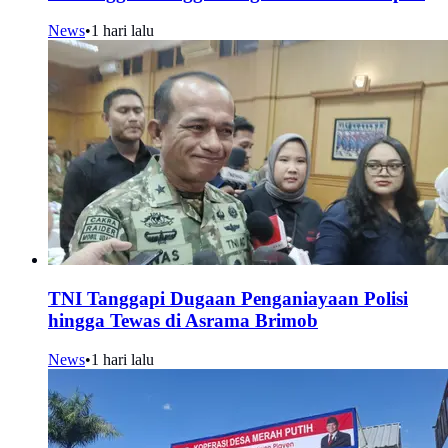
News
•
1 hari lalu
TNI Tanggapi Dugaan Penganiayaan Polisi
hingga Tewas di Asrama Brimob
News
•
1 hari lalu