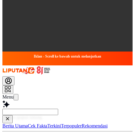
Iklan - Scroll ke bawah untuk melanjutkan
Menu
Baca le
Berita Utama
Cek Fakta
Terkini
Terpopuler
Rekomendasi