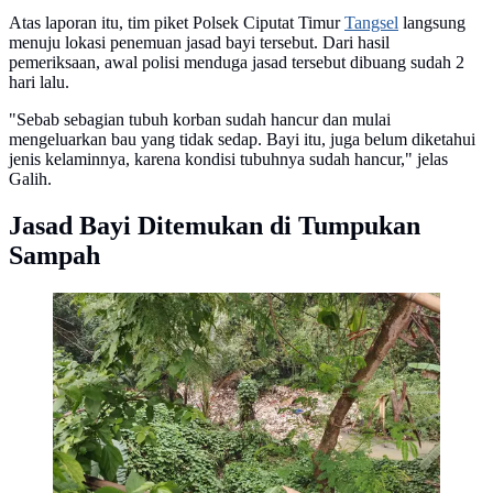
Atas laporan itu, tim piket Polsek Ciputat Timur
Tangsel
langsung
menuju lokasi penemuan jasad bayi tersebut. Dari hasil
pemeriksaan, awal polisi menduga jasad tersebut dibuang sudah 2
hari lalu.
"Sebab sebagian tubuh korban sudah hancur dan mulai
mengeluarkan bau yang tidak sedap. Bayi itu, juga belum diketahui
jenis kelaminnya, karena kondisi tubuhnya sudah hancur," jelas
Galih.
Jasad Bayi Ditemukan di Tumpukan
Sampah
Warga temukan jasad bayi di aliran Kali Baru,
Kelurahan Pabuaran, Kecamatan Bojonggede,
Kabupaten Bogor. (Liputan6.com/Dicky Agung
Prihanto)