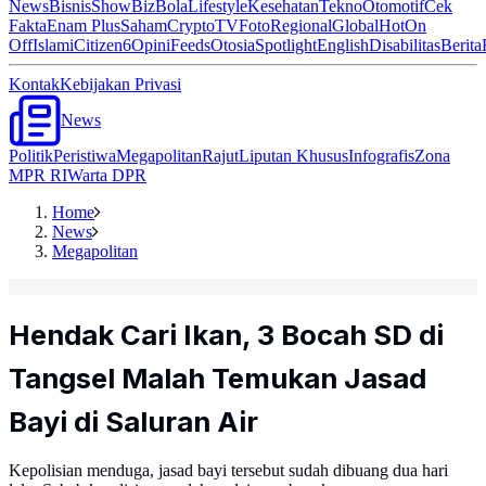
News
Bisnis
ShowBiz
Bola
Lifestyle
Kesehatan
Tekno
Otomotif
Cek
Fakta
Enam Plus
Saham
Crypto
TV
Foto
Regional
Global
Hot
On
Off
Islami
Citizen6
Opini
Feeds
Otosia
Spotlight
English
Disabilitas
Berita
Kontak
Kebijakan Privasi
News
Politik
Peristiwa
Megapolitan
Rajut
Liputan Khusus
Infografis
Zona
MPR RI
Warta DPR
Home
News
Megapolitan
Hendak Cari Ikan, 3 Bocah SD di
Tangsel Malah Temukan Jasad
Bayi di Saluran Air
Kepolisian menduga, jasad bayi tersebut sudah dibuang dua hari