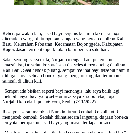
Beberapa waktu lalu, jasad bayi berjenis kelamin laki-laki juga
ditemukan warga di tumpukan sampah yang berada di aliran Kali
Baru, Kelurahan Pabuaran, Kecamatan Bojonggede, Kabupaten
Bogor. Jasad tersebut diperkirakan baru berusia satu hari.
Salah seorang saksi mata, Nurjaini mengatakan, penemuan
jenazah bayi tersebut berawal saat dia selesai memancing di aliran
Kali Baru. Saat hendak pulang, sempat melihat bayi tersebut namun
diduga hanya sebuah boneka yang mengambang dan tertumpuk
sampah di aliran kali.
"Sempat ada bisikan seperti bayi menangis, lalu saya balik lagi
melihat mayat bayi yang sebelumnya saya kira boneka," ujar
Nurjaini kepada Liputan6.com, Senin (7/11/2022).
Rasa penasaran membuat Nurjaini turun kembali ke kali untuk
mengecek kembali. Setelah dilihat secara langsung, dugaan boneka
ternyata merupakan jasad bayi yang masih terdapat ari-ari.
"Masih ada ari-arinya dan tidak ada penutup pada mayat bayi itu,"