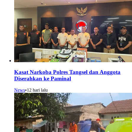
Kasat Narkoba Polres Tangsel dan Anggota
Diserahkan ke Paminal
News
•
12 hari lalu