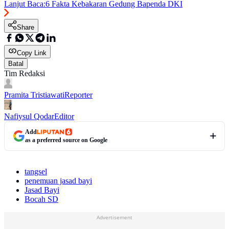
Lanjut Baca:
6 Fakta Kebakaran Gedung Bapenda DKI
Share
Copy Link
Batal
Tim Redaksi
Pramita Tristiawati
Reporter
Nafiysul Qodar
Editor
Add
as a preferred source on Google
tangsel
penemuan jasad bayi
Jasad Bayi
Bocah SD
Advertisement