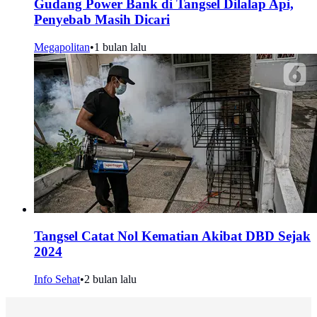
Gudang Power Bank di Tangsel Dilalap Api,
Penyebab Masih Dicari
Megapolitan
•
1 bulan lalu
Tangsel Catat Nol Kematian Akibat DBD Sejak
2024
Info Sehat
•
2 bulan lalu