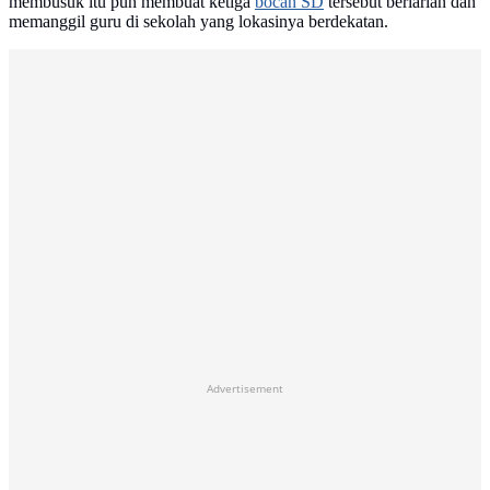
membusuk itu pun membuat ketiga
bocah SD
tersebut berlarian dan
memanggil guru di sekolah yang lokasinya berdekatan.
Advertisement