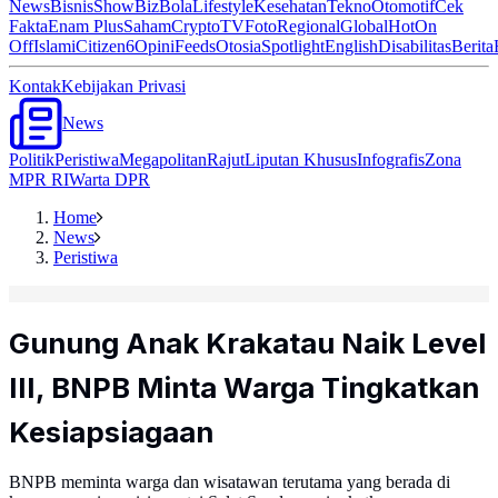
News
Bisnis
ShowBiz
Bola
Lifestyle
Kesehatan
Tekno
Otomotif
Cek
Fakta
Enam Plus
Saham
Crypto
TV
Foto
Regional
Global
Hot
On
Off
Islami
Citizen6
Opini
Feeds
Otosia
Spotlight
English
Disabilitas
Berita
Kontak
Kebijakan Privasi
News
Politik
Peristiwa
Megapolitan
Rajut
Liputan Khusus
Infografis
Zona
MPR RI
Warta DPR
Home
News
Peristiwa
Gunung Anak Krakatau Naik Level
III, BNPB Minta Warga Tingkatkan
Kesiapsiagaan
BNPB meminta warga dan wisatawan terutama yang berada di