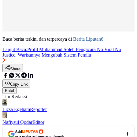
Baca berita terkini dan terpercaya di
Berita Liputan6
Lanjut Baca:
Profil Muhammad Soleh Pengacara No Viral No
Justice, Warisannya Mengubah Sistem Pemilu
Share
Copy Link
Batal
Tim Redaksi
Lizsa Egeham
Reporter
Nafiysul Qodar
Editor
Add
as a preferred source on Google