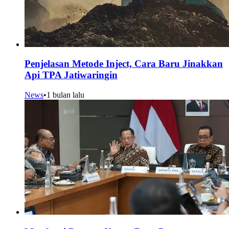
Penjelasan Metode Inject, Cara Baru Jinakkan
Api TPA Jatiwaringin
News
•
1 bulan lalu