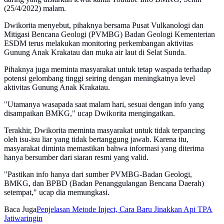
(25/4/2022) malam.
Dwikorita menyebut, pihaknya bersama Pusat Vulkanologi dan
Mitigasi Bencana Geologi (PVMBG) Badan Geologi Kementerian
ESDM terus melakukan monitoring perkembangan aktivitas
Gunung Anak Krakatau dan muka air laut di Selat Sunda.
Pihaknya juga meminta masyarakat untuk tetap waspada terhadap
potensi gelombang tinggi seiring dengan meningkatnya level
aktivitas Gunung Anak Krakatau.
"Utamanya wasapada saat malam hari, sesuai dengan info yang
disampaikan BMKG," ucap Dwikorita mengingatkan.
Terakhir, Dwikorita meminta masyarakat untuk tidak terpancing
oleh isu-isu liar yang tidak bertanggung jawab. Karena itu,
masyarakat diminta memastikan bahwa informasi yang diterima
hanya bersumber dari siaran resmi yang valid.
"Pastikan info hanya dari sumber PVMBG-Badan Geologi,
BMKG, dan BPBD (Badan Penanggulangan Bencana Daerah)
setempat," ucap dia memungkasi.
Baca Juga
Penjelasan Metode Inject, Cara Baru Jinakkan Api TPA
Jatiwaringin