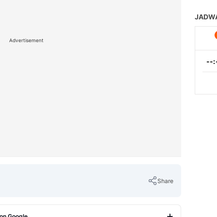
Advertisement
Share
 on Google