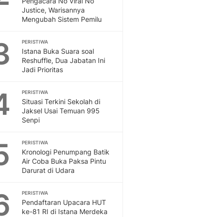
Pengacara No Viral No
Sport
Justice, Warisannya
Berita Bola Terkini, Ja
Mengubah Sistem Pemilu
Klasemen, Hasil Liga
3
PERISTIWA
Istana Buka Suara soal
Reshuffle, Dua Jabatan Ini
Jadi Prioritas
4
PERISTIWA
Situasi Terkini Sekolah di
Jaksel Usai Temuan 995
Senpi
5
PERISTIWA
Kronologi Penumpang Batik
Air Coba Buka Paksa Pintu
Darurat di Udara
6
PERISTIWA
Pendaftaran Upacara HUT
ke-81 RI di Istana Merdeka