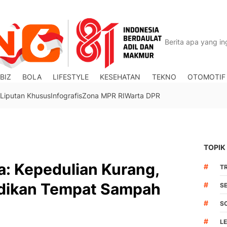
BIZ
BOLA
LIFESTYLE
KESEHATAN
TEKNO
OTOMOTIF
Liputan Khusus
Infografis
Zona MPR RI
Warta DPR
TOPIK
a: Kepedulian Kurang,
#
TR
adikan Tempat Sampah
#
S
#
S
#
L