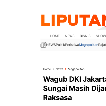
HOME
NEWS
BISNIS
SHOW
NEWS
Politik
Peristiwa
Megapolitan
Rajut
Home
News
Megapolitan
Wagub DKI Jakart
Sungai Masih Dij
Raksasa