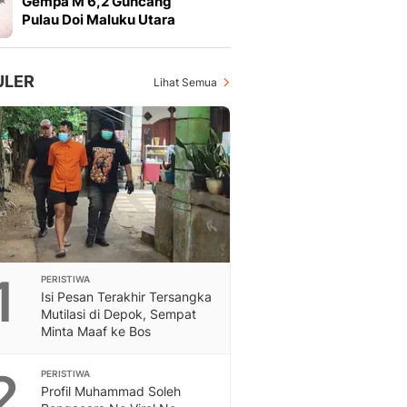
Gempa M 6,2 Guncang
Feeds
Pulau Doi Maluku Utara
Feeds Liputan6: Kumpul
Terbaru Harian
Otosia
ULER
Lihat Semua
Otosia
Spotlight
Berita Terkini, Kabar Te
Dan Dunia - Liputan6.
English
Exploring Knowledge, T
En.Liputan6.com
Disabilitas
Disabilitas Berita Terkini
1
PERISTIWA
Harian, Berita Terbaru,
Isi Pesan Terakhir Tersangka
Berita
Mutilasi di Depok, Sempat
Berita Hari Ini Politik,
Minta Maaf ke Bos
Health
Kabar Berita Terbaru D
2
PERISTIWA
Diet, Herbal Terbaik
Profil Muhammad Soleh