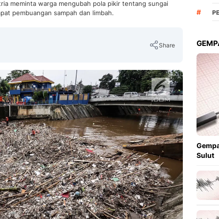
tria meminta warga mengubah pola pikir tentang sungai
#
empat pembuangan sampah dan limbah.
P
GEMPA
Share
Copy Link
Gempa
Sulut