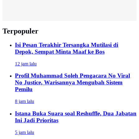
Terpopuler
Isi Pesan Terakhir Tersangka Mutilasi di
Depok, Sempat Minta Maaf ke Bos
12 jam lalu
Profil Muhammad Soleh Pengacara No Viral
No Justice, Warisannya Mengubah Sistem
Pemilu
8 jam lalu
Istana Buka Suara soal Reshuffle, Dua Jabatan
Ini Jadi Prioritas
5 jam lalu