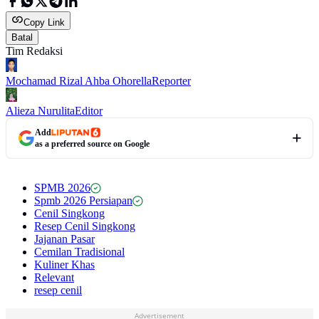
Copy Link
Batal
Tim Redaksi
Mochamad Rizal Ahba Ohorella
Reporter
Alieza Nurulita
Editor
Add
as a preferred source on Google
SPMB 2026
Spmb 2026 Persiapan
Cenil Singkong
Resep Cenil Singkong
Jajanan Pasar
Cemilan Tradisional
Kuliner Khas
Relevant
resep cenil
Advertisement