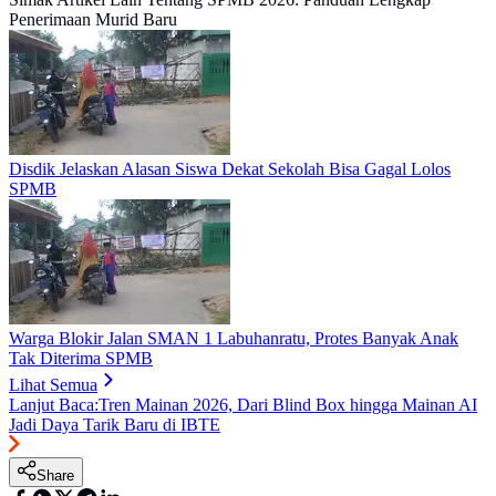
Penerimaan Murid Baru
Disdik Jelaskan Alasan Siswa Dekat Sekolah Bisa Gagal Lolos
SPMB
Warga Blokir Jalan SMAN 1 Labuhanratu, Protes Banyak Anak
Tak Diterima SPMB
Lihat Semua
Lanjut Baca:
Tren Mainan 2026, Dari Blind Box hingga Mainan AI
Jadi Daya Tarik Baru di IBTE
Share