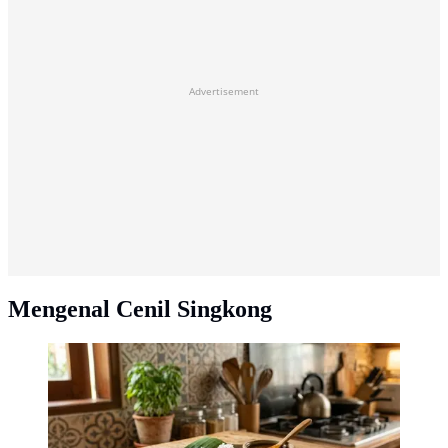
Advertisement
Mengenal Cenil Singkong
ilustrasi cenil singkong (created by AI)