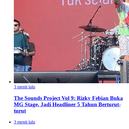
3 menit lalu
The Sounds Project Vol 9: Rizky Febian Buka
MG Stage, Jadi Headliner 5 Tahun Berturut-
turut
3 menit lalu