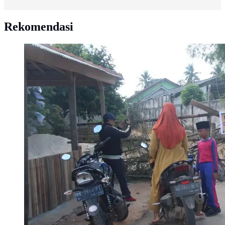
Rekomendasi