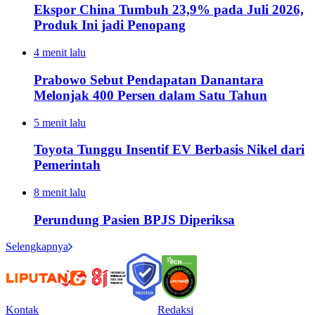
Ekspor China Tumbuh 23,9% pada Juli 2026,
Produk Ini jadi Penopang
4 menit lalu
Prabowo Sebut Pendapatan Danantara
Melonjak 400 Persen dalam Satu Tahun
5 menit lalu
Toyota Tunggu Insentif EV Berbasis Nikel dari
Pemerintah
8 menit lalu
Perundung Pasien BPJS Diperiksa
Selengkapnya
Kontak
Redaksi