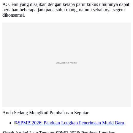
A: Cenil yang disajikan dengan kelapa parut kukus umumnya dapat
bertahan beberapa jam pada suhu ruang, namun sebaiknya segera
dikonsumsi.
Advertisement
Anda Sedang Mengikuti Pembahasan Seputar
SPMB 2026: Panduan Lengkap Penerimaan Murid Baru
Simak Artikel Lain Tentang SPMB 2026: Panduan Lengkap