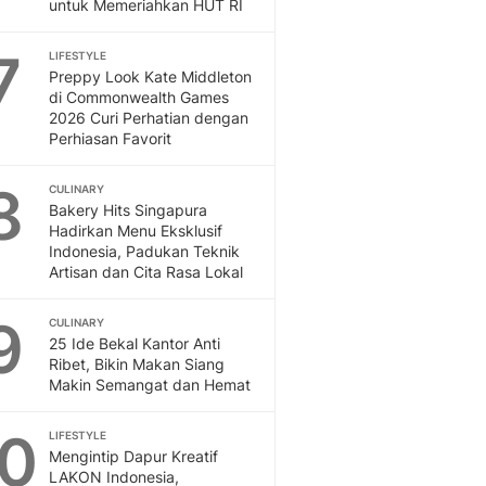
Sport
untuk Memeriahkan HUT RI
Berita Bola Terkini, Ja
7
Klasemen, Hasil Liga
LIFESTYLE
Preppy Look Kate Middleton
di Commonwealth Games
2026 Curi Perhatian dengan
Perhiasan Favorit
8
CULINARY
Bakery Hits Singapura
Hadirkan Menu Eksklusif
Indonesia, Padukan Teknik
Artisan dan Cita Rasa Lokal
9
CULINARY
25 Ide Bekal Kantor Anti
Ribet, Bikin Makan Siang
Makin Semangat dan Hemat
10
LIFESTYLE
Mengintip Dapur Kreatif
LAKON Indonesia,