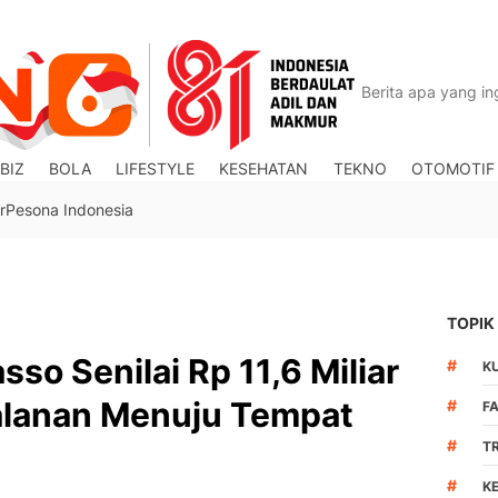
BIZ
BOLA
LIFESTYLE
KESEHATAN
TEKNO
OTOMOTIF
r
Pesona Indonesia
TOPIK
sso Senilai Rp 11,6 Miliar
#
K
jalanan Menuju Tempat
#
F
#
T
#
K