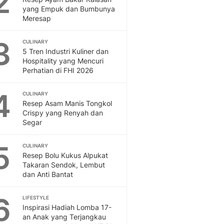
2
Otosia
yang Empuk dan Bumbunya
Meresap
Otosia
Feeds
3
Feeds Liputan6: Kumpul
CULINARY
5 Tren Industri Kuliner dan
Terbaru Harian
Hospitality yang Mencuri
Spotlight
Perhatian di FHI 2026
Berita Terkini, Kabar Te
Dan Dunia - Liputan6.
4
CULINARY
English
Resep Asam Manis Tongkol
Exploring Knowledge, T
Crispy yang Renyah dan
Segar
En.Liputan6.com
Disabilitas
5
Disabilitas Berita Terkini
CULINARY
Resep Bolu Kukus Alpukat
Harian, Berita Terbaru,
Takaran Sendok, Lembut
Berita
dan Anti Bantat
Berita Hari Ini Politik,
Health
6
LIFESTYLE
Kabar Berita Terbaru D
Inspirasi Hadiah Lomba 17-
Diet, Herbal Terbaik
an Anak yang Terjangkau