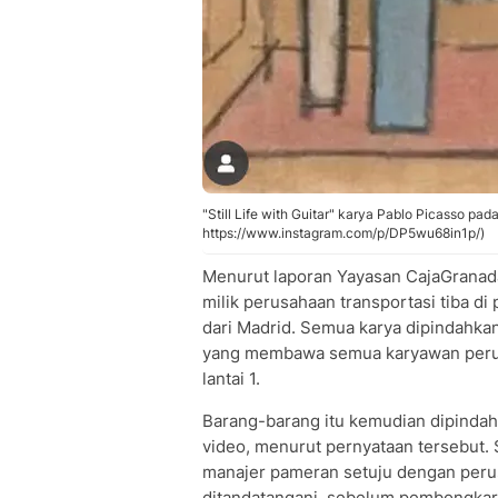
"Still Life with Guitar" karya Pablo Picasso pa
https://www.instagram.com/p/DP5wu68in1p/)
Menurut laporan Yayasan CajaGranad
milik perusahaan transportasi tiba d
dari Madrid. Semua karya dipindahkan
yang membawa semua karyawan perusah
lantai 1.
Barang-barang itu kemudian dipindah
video, menurut pernyataan tersebut. 
manajer pameran setuju dengan peru
ditandatangani, sebelum pembongkar