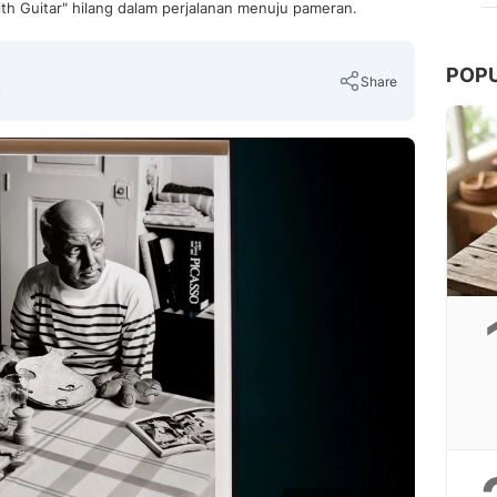
 with Guitar" hilang dalam perjalanan menuju pameran.
POP
Share
B
Copy Link