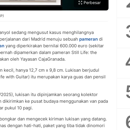
Perbesar
FP)
anyol sedang mengusut kasus menghilangnya
perjalanan dari Madrid menuju sebuah
pameran
di
an
yang diperkirakan bernilai 600.000 euro (sekitar
 pernah dipamerkan dalam pameran Still Life: the
arakan oleh Yayasan CajaGranada.
 kecil, hanya 12,7 cm x 9,8 cm. Lukisan berjudul
ife with Guitar) itu merupakan karya guas dan pensil
2025), lukisan itu dipinjamkan seorang kolektor
san dikirimkan ke pusat budaya menggunakan van pada
ar pukul 10 pagi.
mbongkar dan mengecek kiriman lukisan yang datang.
as dengan hati-hati, paket yang tiba tidak dinomori