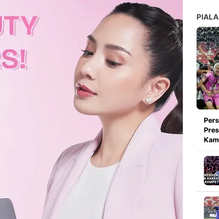
PIALA
Pers
Pres
Kami