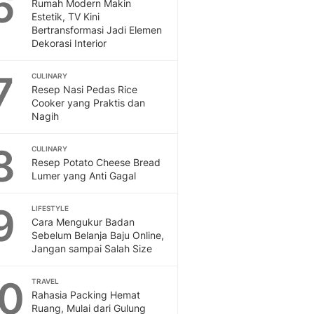
6
Sport
Rumah Modern Makin
Estetik, TV Kini
Berita Bola Terkini, Ja
Bertransformasi Jadi Elemen
Klasemen, Hasil Liga
Dekorasi Interior
7
CULINARY
Resep Nasi Pedas Rice
Cooker yang Praktis dan
Nagih
8
CULINARY
Resep Potato Cheese Bread
Lumer yang Anti Gagal
9
LIFESTYLE
Cara Mengukur Badan
Sebelum Belanja Baju Online,
Jangan sampai Salah Size
10
TRAVEL
Rahasia Packing Hemat
Ruang, Mulai dari Gulung