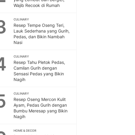
Feeds
Wajib Recook di Rumah
Feeds Liputan6: Kumpul
Terbaru Harian
3
CULINARY
Resep Tempe Oseng Teri,
Otosia
Lauk Sederhana yang Gurih,
Otosia
Pedas, dan Bikin Nambah
Spotlight
Nasi
Berita Terkini, Kabar Te
Dan Dunia - Liputan6.
4
CULINARY
English
Resep Tahu Pletok Pedas,
Exploring Knowledge, T
Camilan Gurih dengan
Sensasi Pedas yang Bikin
En.Liputan6.com
Nagih
Disabilitas
Disabilitas Berita Terkini
5
CULINARY
Harian, Berita Terbaru,
Resep Oseng Mercon Kulit
Berita
Ayam, Pedas Gurih dengan
Berita Hari Ini Politik,
Bumbu Meresap yang Bikin
Health
Nagih
Kabar Berita Terbaru D
Diet, Herbal Terbaik
HOME & DECOR