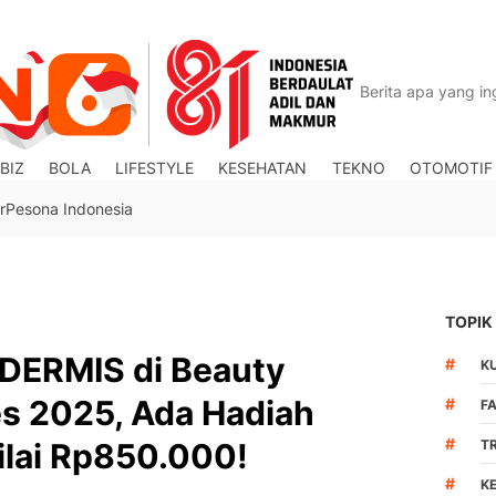
BIZ
BOLA
LIFESTYLE
KESEHATAN
TEKNO
OTOMOTIF
r
Pesona Indonesia
TOPIK
DERMIS di Beauty
#
K
s 2025, Ada Hadiah
#
F
#
ilai Rp850.000!
T
#
K