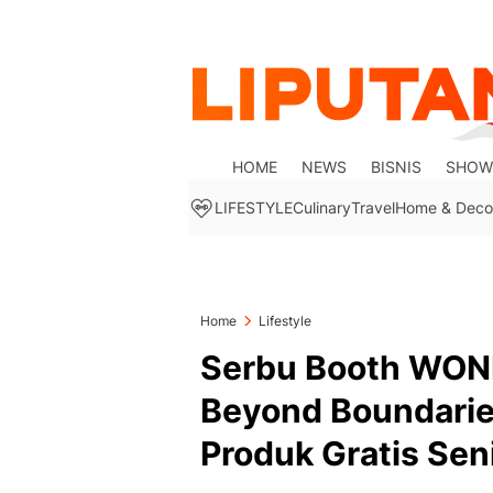
HOME
NEWS
BISNIS
SHOW
LIFESTYLE
Culinary
Travel
Home & Deco
Home
Lifestyle
Serbu Booth WON
Beyond Boundarie
Produk Gratis Sen