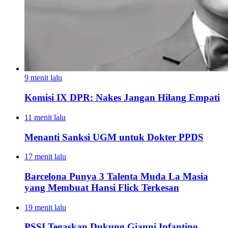
9 menit lalu
Komisi IX DPR: Nakes Jangan Hilang Empati
11 menit lalu
Menanti Sanksi UGM untuk Dokter PPDS
17 menit lalu
Barcelona Punya 3 Talenta Muda La Masia
yang Membuat Hansi Flick Terkesan
19 menit lalu
PSSI Tegaskan Dukung Gianni Infantino