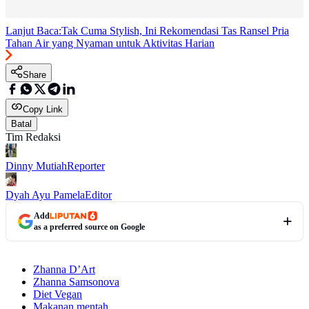
Lanjut Baca:
Tak Cuma Stylish, Ini Rekomendasi Tas Ransel Pria
Tahan Air yang Nyaman untuk Aktivitas Harian
Share
Copy Link
Batal
Tim Redaksi
Dinny Mutiah
Reporter
Dyah Ayu Pamela
Editor
Add
as a preferred source on Google
Zhanna D’Art
Zhanna Samsonova
Diet Vegan
Makanan mentah