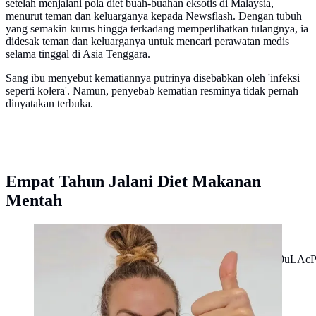
setelah menjalani pola diet buah-buahan eksotis di Malaysia,
menurut teman dan keluarganya kepada Newsflash. Dengan tubuh
yang semakin kurus hingga terkadang memperlihatkan tulangnya, ia
didesak teman dan keluarganya untuk mencari perawatan medis
selama tinggal di Asia Tenggara.
Sang ibu menyebut kematiannya putrinya disebabkan oleh 'infeksi
seperti kolera'. Namun, penyebab kematian resminya tidak pernah
dinyatakan terbuka.
Empat Tahun Jalani Diet Makanan
Mentah
Zhanna Samsonova alias Zhanna D'Art, influencer diet
vegan makanan mentah. (dok. Instagram
@rawveganfoodchef/https://www.instagram.com/p/CZ9uLAc
img_index=1/Dinny Mutiah)