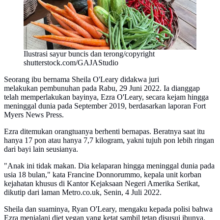
Ilustrasi sayur buncis dan terong/copyright
shutterstock.com/GAJAStudio
Seorang ibu bernama Sheila O'Leary didakwa juri
melakukan pembunuhan pada Rabu, 29 Juni 2022. Ia dianggap
telah memperlakukan bayinya, Ezra O'Leary, secara kejam hingga
meninggal dunia pada September 2019, berdasarkan laporan Fort
Myers News Press.
Ezra ditemukan orangtuanya berhenti bernapas. Beratnya saat itu
hanya 17 pon atau hanya 7,7 kilogram, yakni tujuh pon lebih ringan
dari bayi lain seusianya.
"Anak ini tidak makan. Dia kelaparan hingga meninggal dunia pada
usia 18 bulan," kata Francine Donnorummo, kepala unit korban
kejahatan khusus di Kantor Kejaksaan Negeri Amerika Serikat,
dikutip dari laman Metro.co.uk, Senin, 4 Juli 2022.
Sheila dan suaminya, Ryan O'Leary, mengaku kepada polisi bahwa
Ezra menjalani diet vegan yang ketat sambil tetap disusui ibunya.