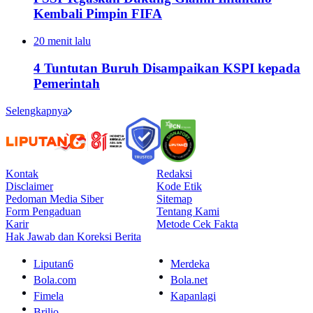
Kembali Pimpin FIFA
20 menit lalu
4 Tuntutan Buruh Disampaikan KSPI kepada
Pemerintah
Selengkapnya
Kontak
Redaksi
Disclaimer
Kode Etik
Pedoman Media Siber
Sitemap
Form Pengaduan
Tentang Kami
Karir
Metode Cek Fakta
Hak Jawab dan Koreksi Berita
Liputan6
Merdeka
Bola.com
Bola.net
Fimela
Kapanlagi
Brilio