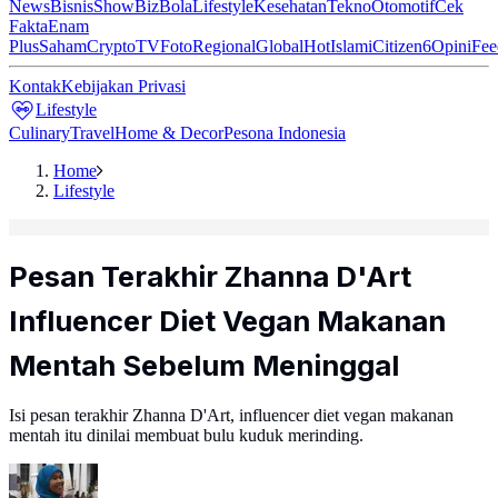
News
Bisnis
ShowBiz
Bola
Lifestyle
Kesehatan
Tekno
Otomotif
Cek
Fakta
Enam
Plus
Saham
Crypto
TV
Foto
Regional
Global
Hot
Islami
Citizen6
Opini
Fee
Kontak
Kebijakan Privasi
Lifestyle
Culinary
Travel
Home & Decor
Pesona Indonesia
Home
Lifestyle
Pesan Terakhir Zhanna D'Art
Influencer Diet Vegan Makanan
Mentah Sebelum Meninggal
Isi pesan terakhir Zhanna D'Art, influencer diet vegan makanan
mentah itu dinilai membuat bulu kuduk merinding.