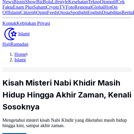
News
Bisnis
ShowBiz
Bola
Lifestyle
Kesehatan
Tekno
Otomotif
Cek
Fakta
Enam Plus
Saham
Crypto
TV
Foto
Regional
Global
Hot
On
Off
Islami
Citizen6
Opini
Feeds
Otosia
Spotlight
English
Disabilitas
Berita
Kontak
Kebijakan Privasi
Islami
Haji
Ramadan
Home
Islami
Kisah Misteri Nabi Khidir Masih
Hidup Hingga Akhir Zaman, Kenali
Sosoknya
Mengetahui misteri kisah Nabi Khidir yang diketahui masih hidup
hingga kini, sampai akhir zaman.