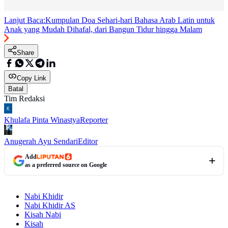
Lanjut Baca:
Kumpulan Doa Sehari-hari Bahasa Arab Latin untuk
Anak yang Mudah Dihafal, dari Bangun Tidur hingga Malam
Share
Copy Link
Batal
Tim Redaksi
Khulafa Pinta Winastya
Reporter
Anugerah Ayu Sendari
Editor
Add
as a preferred source on Google
Nabi Khidir
Nabi Khidir AS
Kisah Nabi
Kisah