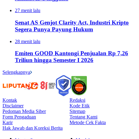
27 menit lalu
Senat AS Genjot Clarity Act, Industri Kripto
Segera Punya Payung Hukum
28 menit lalu
Emiten GOOD Kantongi Penjualan Rp 7,26
Triliun hingga Semester I 2026
Selengkapnya
Kontak
Redaksi
Disclaimer
Kode Etik
Pedoman Media Siber
Sitemap
Form Pengaduan
Tentang Kami
Karir
Metode Cek Fakta
Hak Jawab dan Koreksi Berita