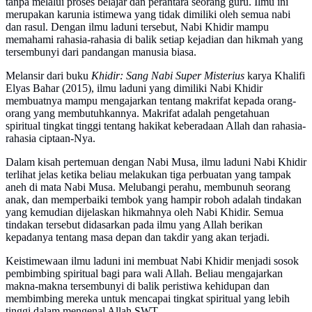
tanpa melalui proses belajar dan perantara seorang guru. Ilmu ini
merupakan karunia istimewa yang tidak dimiliki oleh semua nabi
dan rasul. Dengan ilmu laduni tersebut, Nabi Khidir mampu
memahami rahasia-rahasia di balik setiap kejadian dan hikmah yang
tersembunyi dari pandangan manusia biasa.
Melansir dari buku
Khidir: Sang Nabi Super Misterius
karya Khalifi
Elyas Bahar (2015), ilmu laduni yang dimiliki Nabi Khidir
membuatnya mampu mengajarkan tentang makrifat kepada orang-
orang yang membutuhkannya. Makrifat adalah pengetahuan
spiritual tingkat tinggi tentang hakikat keberadaan Allah dan rahasia-
rahasia ciptaan-Nya.
Dalam kisah pertemuan dengan Nabi Musa, ilmu laduni Nabi Khidir
terlihat jelas ketika beliau melakukan tiga perbuatan yang tampak
aneh di mata Nabi Musa. Melubangi perahu, membunuh seorang
anak, dan memperbaiki tembok yang hampir roboh adalah tindakan
yang kemudian dijelaskan hikmahnya oleh Nabi Khidir. Semua
tindakan tersebut didasarkan pada ilmu yang Allah berikan
kepadanya tentang masa depan dan takdir yang akan terjadi.
Keistimewaan ilmu laduni ini membuat Nabi Khidir menjadi sosok
pembimbing spiritual bagi para wali Allah. Beliau mengajarkan
makna-makna tersembunyi di balik peristiwa kehidupan dan
membimbing mereka untuk mencapai tingkat spiritual yang lebih
tinggi dalam mengenal Allah SWT.