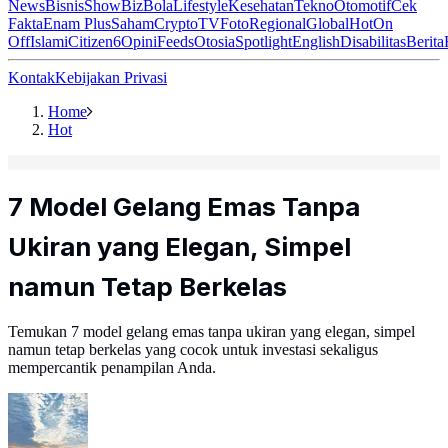
News
Bisnis
ShowBiz
Bola
Lifestyle
Kesehatan
Tekno
Otomotif
Cek
Fakta
Enam Plus
Saham
Crypto
TV
Foto
Regional
Global
Hot
On
Off
Islami
Citizen6
Opini
Feeds
Otosia
Spotlight
English
Disabilitas
Berita
Kontak
Kebijakan Privasi
Home
Hot
7 Model Gelang Emas Tanpa
Ukiran yang Elegan, Simpel
namun Tetap Berkelas
Temukan 7 model gelang emas tanpa ukiran yang elegan, simpel
namun tetap berkelas yang cocok untuk investasi sekaligus
mempercantik penampilan Anda.