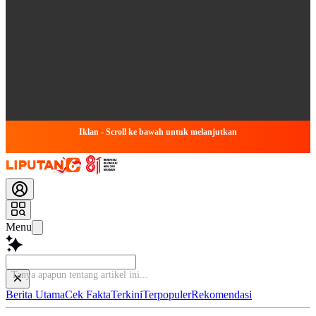
Iklan - Scroll ke bawah untuk melanjutkan
Menu
Baca l
Berita Utama
Cek Fakta
Terkini
Terpopuler
Rekomendasi