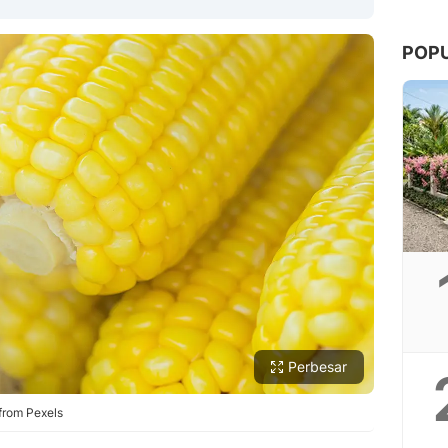
POP
Copy Link
Perbesar
 from Pexels