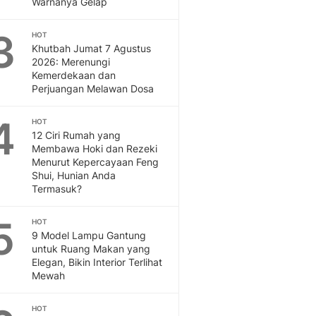
Warnanya Gelap
Otosia
Otosia
3
HOT
Spotlight
Khutbah Jumat 7 Agustus
Berita Terkini, Kabar Te
2026: Merenungi
Kemerdekaan dan
Dan Dunia - Liputan6.
Perjuangan Melawan Dosa
English
Exploring Knowledge, T
4
HOT
En.Liputan6.com
12 Ciri Rumah yang
Disabilitas
Membawa Hoki dan Rezeki
Disabilitas Berita Terkini
Menurut Kepercayaan Feng
Harian, Berita Terbaru,
Shui, Hunian Anda
Termasuk?
Berita
Berita Hari Ini Politik,
5
Health
HOT
9 Model Lampu Gantung
Kabar Berita Terbaru D
untuk Ruang Makan yang
Diet, Herbal Terbaik
Elegan, Bikin Interior Terlihat
Sport
Mewah
Berita Bola Terkini, Ja
Klasemen, Hasil Liga
HOT