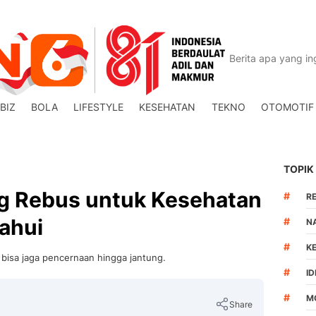
BIZ
BOLA
LIFESTYLE
KESEHATAN
TEKNO
OTOMOTIF
TOPIK
g Rebus untuk Kesehatan
#
R
ahui
#
N
#
K
 bisa jaga pencernaan hingga jantung.
#
I
#
M
Share