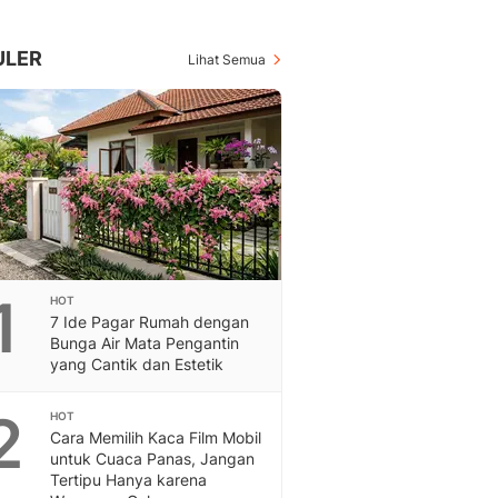
Berita Daerah Dan Peri
Terbaru
Global
ULER
Lihat Semua
Berita Internasional, Sa
Inspiratif, Unik, Dan M
Hot
Hot Liputan6.com Menya
Dan Terbaru
Islami
Berita & Kajian Islami
Hikmah - Liputan6
Citizen6
1
HOT
Berita Citizen6 - Medi
7 Ide Pagar Rumah dengan
Liputan6.com
Bunga Air Mata Pengantin
Opini
yang Cantik dan Estetik
Opini Liputan6: Analis
Pandang Dan Perspekti
2
HOT
Cara Memilih Kaca Film Mobil
Feeds
untuk Cuaca Panas, Jangan
Feeds Liputan6: Kumpul
Tertipu Hanya karena
Terbaru Harian