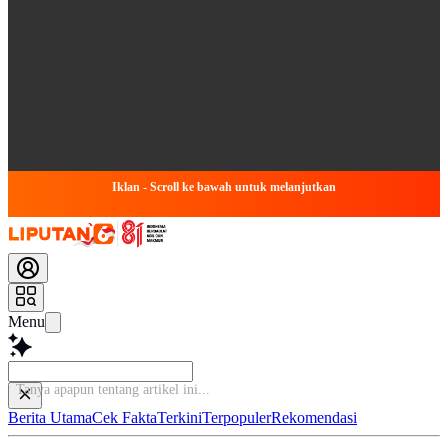
Iklan - Scroll ke bawah untuk melanjutkan
Menu
Tanya apapun tentang artikel ini...
Berita Utama
Cek Fakta
Terkini
Terpopuler
Rekomendasi