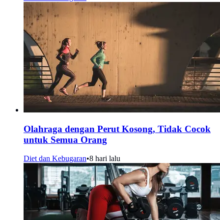
Olahraga dengan Perut Kosong, Tidak Cocok
untuk Semua Orang
Diet dan Kebugaran
•
8 hari lalu