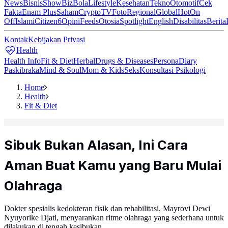
News
Bisnis
ShowBiz
Bola
Lifestyle
Kesehatan
Tekno
Otomotif
Cek
Fakta
Enam Plus
Saham
Crypto
TV
Foto
Regional
Global
Hot
On
Off
Islami
Citizen6
Opini
Feeds
Otosia
Spotlight
English
Disabilitas
Berita
Kontak
Kebijakan Privasi
Health
Health Info
Fit & Diet
Herbal
Drugs & Diseases
Persona
Diary
Paskibraka
Mind & Soul
Mom & Kids
Seks
Konsultasi Psikologi
Home
Health
Fit & Diet
Sibuk Bukan Alasan, Ini Cara
Aman Buat Kamu yang Baru Mulai
Olahraga
Dokter spesialis kedokteran fisik dan rehabilitasi, Mayrovi Dewi
Nyuyorike Djati, menyarankan ritme olahraga yang sederhana untuk
dilakukan di tengah kesibukan.