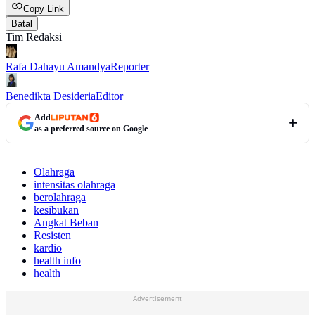
Copy Link
Batal
Tim Redaksi
Rafa Dahayu Amandya
Reporter
Benedikta Desideria
Editor
Add
as a preferred source on Google
Olahraga
intensitas olahraga
berolahraga
kesibukan
Angkat Beban
Resisten
kardio
health info
health
Advertisement