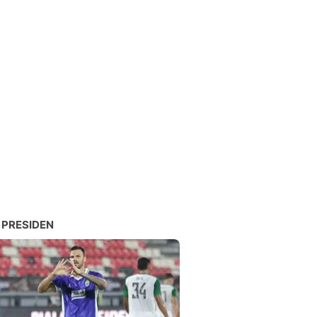
 PRESIDEN