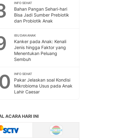
Sport
8
INFO SEHAT
Berita Bola Terkini, Ja
Bahan Pangan Sehari-hari
Bisa Jadi Sumber Prebiotik
Klasemen, Hasil Liga
dan Probiotik Anak
9
IBU DAN ANAK
Kanker pada Anak: Kenali
Jenis hingga Faktor yang
Menentukan Peluang
Sembuh
10
INFO SEHAT
Pakar Jelaskan soal Kondisi
Mikrobioma Usus pada Anak
Lahir Caesar