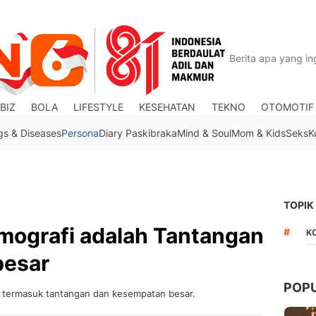
BIZ
BOLA
LIFESTYLE
KESEHATAN
TEKNO
OTOMOTIF
gs & Diseases
Persona
Diary Paskibraka
Mind & Soul
Mom & Kids
Seks
K
TOPIK
mografi adalah Tantangan
#
K
besar
POP
termasuk tantangan dan kesempatan besar.