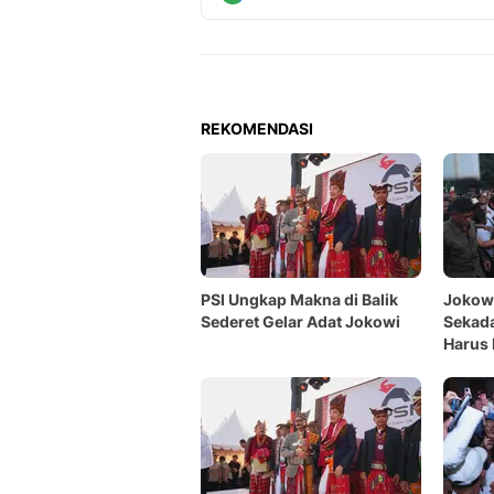
REKOMENDASI
PSI Ungkap Makna di Balik
Jokowi
Sederet Gelar Adat Jokowi
Sekada
Harus