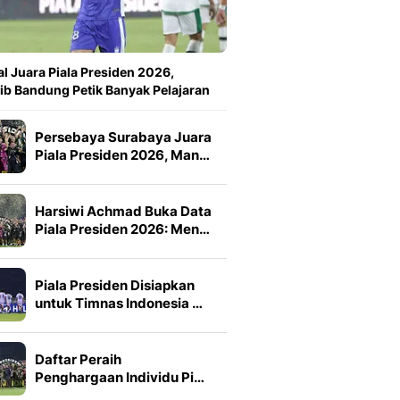
l Juara Piala Presiden 2026,
ib Bandung Petik Banyak Pelajaran
Persebaya Surabaya Juara
Piala Presiden 2026, Man…
Harsiwi Achmad Buka Data
Piala Presiden 2026: Men…
Piala Presiden Disiapkan
untuk Timnas Indonesia …
Daftar Peraih
Penghargaan Individu Pi…