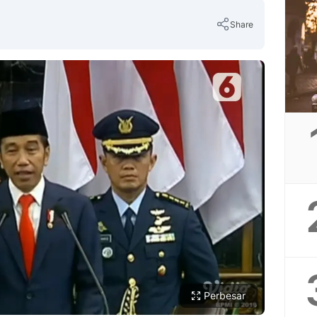
Share
Copy Link
Perbesar