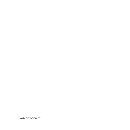
Advertisement