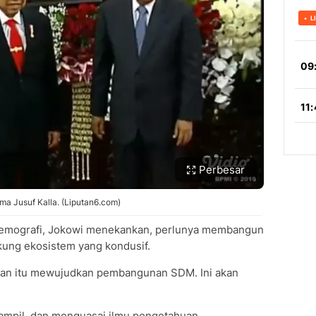
Perbesar
a Jusuf Kalla. (Liputan6.com)
emografi, Jokowi menekankan, perlunya membangun
ng ekosistem yang kondusif.
akan itu mewujudkan pembangunan SDM. Ini akan
mpil, dan menguasai ilmu pengetahuan