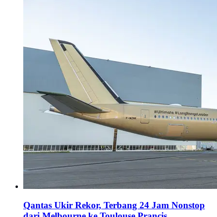
Qantas Ukir Rekor, Terbang 24 Jam Nonstop
dari Melbourne ke Toulouse Prancis