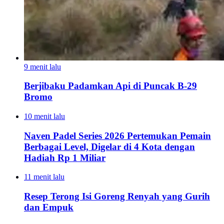
9 menit lalu
Berjibaku Padamkan Api di Puncak B-29
Bromo
10 menit lalu
Naven Padel Series 2026 Pertemukan Pemain
Berbagai Level, Digelar di 4 Kota dengan
Hadiah Rp 1 Miliar
11 menit lalu
Resep Terong Isi Goreng Renyah yang Gurih
dan Empuk