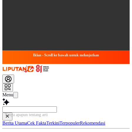
Iklan - Scroll ke bawah untuk melanjutkan
Menu
Tanya apapun tentang artikel ini...
Berita Utama
Cek Fakta
Terkini
Terpopuler
Rekomendasi