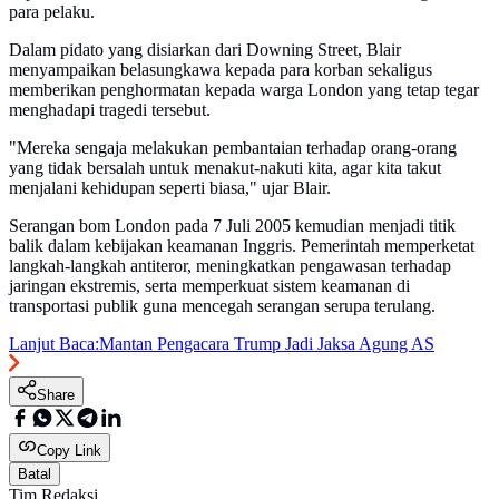
para pelaku.
Dalam pidato yang disiarkan dari Downing Street, Blair
menyampaikan belasungkawa kepada para korban sekaligus
memberikan penghormatan kepada warga London yang tetap tegar
menghadapi tragedi tersebut.
"Mereka sengaja melakukan pembantaian terhadap orang-orang
yang tidak bersalah untuk menakut-nakuti kita, agar kita takut
menjalani kehidupan seperti biasa," ujar Blair.
Serangan bom London pada 7 Juli 2005 kemudian menjadi titik
balik dalam kebijakan keamanan Inggris. Pemerintah memperketat
langkah-langkah antiteror, meningkatkan pengawasan terhadap
jaringan ekstremis, serta memperkuat sistem keamanan di
transportasi publik guna mencegah serangan serupa terulang.
Lanjut Baca:
Mantan Pengacara Trump Jadi Jaksa Agung AS
Share
Copy Link
Batal
Tim Redaksi