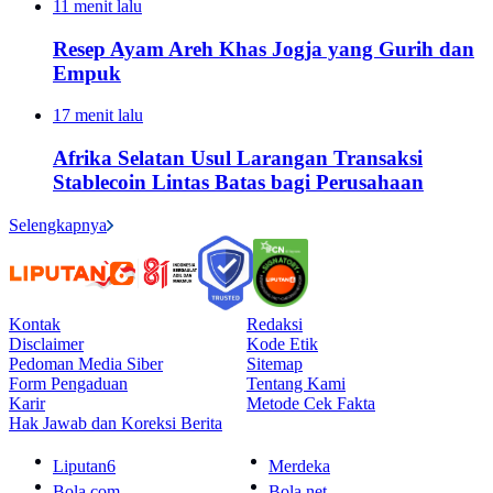
11 menit lalu
Resep Ayam Areh Khas Jogja yang Gurih dan
Empuk
17 menit lalu
Afrika Selatan Usul Larangan Transaksi
Stablecoin Lintas Batas bagi Perusahaan
Selengkapnya
Kontak
Redaksi
Disclaimer
Kode Etik
Pedoman Media Siber
Sitemap
Form Pengaduan
Tentang Kami
Karir
Metode Cek Fakta
Hak Jawab dan Koreksi Berita
Liputan6
Merdeka
Bola.com
Bola.net