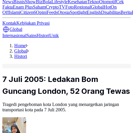
News
Bisnis
ShowBiz
Bola
Lifestyle
Kesehatan
Tekno
Otomotif
Cek
Fakta
Enam Plus
Saham
Crypto
TV
Foto
Regional
Global
Hot
On
Off
Islami
Citizen6
Opini
Feeds
Otosia
Spotlight
English
Disabilitas
Berita
Kontak
Kebijakan Privasi
Global
Internasional
Sains
Histori
Unik
Home
Global
Histori
7 Juli 2005: Ledakan Bom
Guncang London, 52 Orang Tewas
Tragedi pengeboman kota London yang menargetkan jaringan
transportasi kota pada 7 Juli 2005.