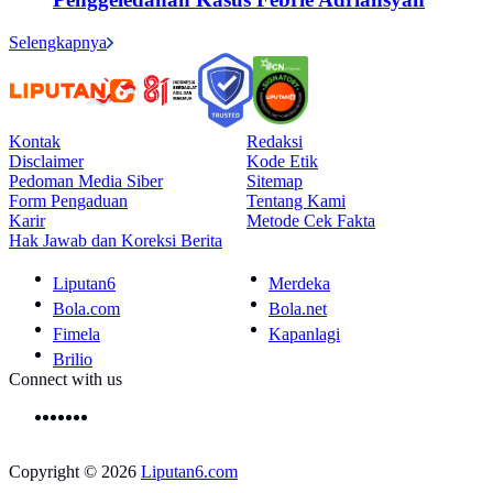
Selengkapnya
Kontak
Redaksi
Disclaimer
Kode Etik
Pedoman Media Siber
Sitemap
Form Pengaduan
Tentang Kami
Karir
Metode Cek Fakta
Hak Jawab dan Koreksi Berita
Liputan6
Merdeka
Bola.com
Bola.net
Fimela
Kapanlagi
Brilio
Connect with us
Copyright © 2026
Liputan6.com