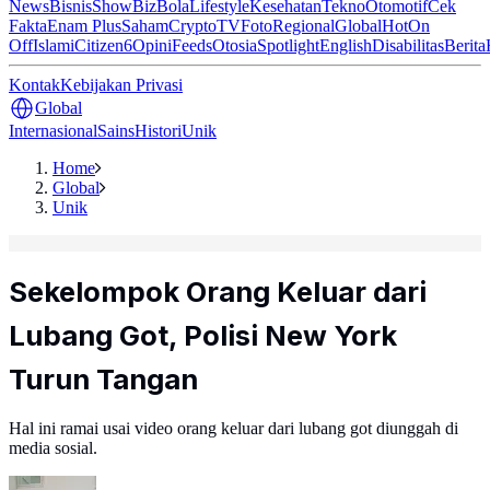
News
Bisnis
ShowBiz
Bola
Lifestyle
Kesehatan
Tekno
Otomotif
Cek
Fakta
Enam Plus
Saham
Crypto
TV
Foto
Regional
Global
Hot
On
Off
Islami
Citizen6
Opini
Feeds
Otosia
Spotlight
English
Disabilitas
Berita
Kontak
Kebijakan Privasi
Global
Internasional
Sains
Histori
Unik
Home
Global
Unik
Sekelompok Orang Keluar dari
Lubang Got, Polisi New York
Turun Tangan
Hal ini ramai usai video orang keluar dari lubang got diunggah di
media sosial.