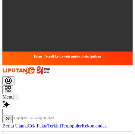
Iklan - Scroll ke bawah untuk melanjutkan
Menu
Tanya apapun tentang artikel ini...
Berita Utama
Cek Fakta
Terkini
Terpopuler
Rekomendasi