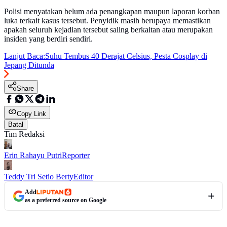
Polisi menyatakan belum ada penangkapan maupun laporan korban
luka terkait kasus tersebut. Penyidik masih berupaya memastikan
apakah seluruh kejadian tersebut saling berkaitan atau merupakan
insiden yang berdiri sendiri.
Lanjut Baca:
Suhu Tembus 40 Derajat Celsius, Pesta Cosplay di
Jepang Ditunda
Share
Copy Link
Batal
Tim Redaksi
Erin Rahayu Putri
Reporter
Teddy Tri Setio Berty
Editor
Add
as a preferred source on Google