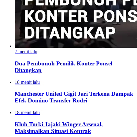
7 menit lalu
Dua Pembunuh Pemilik Konter Ponsel
Ditangkap
18 menit lalu
Manchester United Gigit Jari Terkena Dampak
Efek Domino Transfer Rodri
18 menit lalu
Klub Turki Jajaki Winger Arsenal,
Maksimalkan Situasi Kontrak