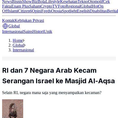
News
Bisnis
ShowBiz
Bola
Lifestyle
Kesehatan
Tekno
Otomotif
Cek
Fakta
Enam Plus
Saham
Crypto
TV
Foto
Regional
Global
Hot
On
Off
Islami
Citizen6
Opini
Feeds
Otosia
Spotlight
English
Disabilitas
Berita
Kontak
Kebijakan Privasi
Global
Internasional
Sains
Histori
Unik
Home
Global
Internasional
RI dan 7 Negara Arab Kecam
Serangan Israel ke Masjid Al-Aqsa
Selain RI, negara mana saja yang menyampaikan kecaman?