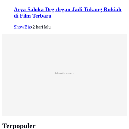
Arya Saloka Deg-degan Jadi Tukang Rukiah
di Film Terbaru
ShowBiz
•
2 hari lalu
Advertisement
Terpopuler