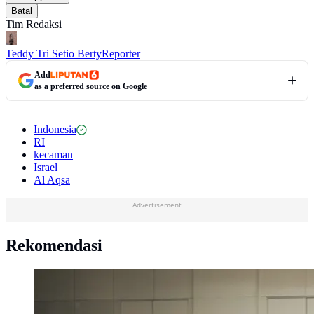
Batal
Tim Redaksi
Teddy Tri Setio Berty
Reporter
Add
as a preferred source on Google
Indonesia
RI
kecaman
Israel
Al Aqsa
Advertisement
Rekomendasi