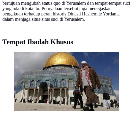
bertujuan mengubah status quo di Yerusalem dan tempat-tempat suci
yang ada di kota itu. Pernyataan tersebut juga menegaskan
pengakuan terhadap peran historis Dinasti Hashemite Yordania
dalam menjaga situs-situs suci di Yerusalem.
Tempat Ibadah Khusus
Seorang pria Palestina berjalan melewati Dome of
Rock di kompleks Masjid Al-Aqsa sebelum sholat
Jumat di Kota Tua Yerusalem pada tanggal 13 Januari
2017. (AFP/Ahmad Gharabli)