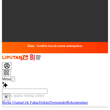
Iklan - Scroll ke bawah untuk melanjutkan
Menu
Tanya apapun tentang artikel ini...
Berita Utama
Cek Fakta
Terkini
Terpopuler
Rekomendasi