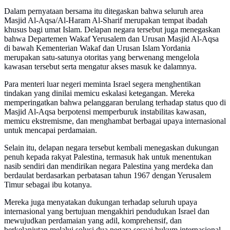
Dalam pernyataan bersama itu ditegaskan bahwa seluruh area
Masjid Al-Aqsa/Al-Haram Al-Sharif merupakan tempat ibadah
khusus bagi umat Islam. Delapan negara tersebut juga menegaskan
bahwa Departemen Wakaf Yerusalem dan Urusan Masjid Al-Aqsa
di bawah Kementerian Wakaf dan Urusan Islam Yordania
merupakan satu-satunya otoritas yang berwenang mengelola
kawasan tersebut serta mengatur akses masuk ke dalamnya.
Para menteri luar negeri meminta Israel segera menghentikan
tindakan yang dinilai memicu eskalasi ketegangan. Mereka
memperingatkan bahwa pelanggaran berulang terhadap status quo di
Masjid Al-Aqsa berpotensi memperburuk instabilitas kawasan,
memicu ekstremisme, dan menghambat berbagai upaya internasional
untuk mencapai perdamaian.
Selain itu, delapan negara tersebut kembali menegaskan dukungan
penuh kepada rakyat Palestina, termasuk hak untuk menentukan
nasib sendiri dan mendirikan negara Palestina yang merdeka dan
berdaulat berdasarkan perbatasan tahun 1967 dengan Yerusalem
Timur sebagai ibu kotanya.
Mereka juga menyatakan dukungan terhadap seluruh upaya
internasional yang bertujuan mengakhiri pendudukan Israel dan
mewujudkan perdamaian yang adil, komprehensif, dan
berkelanjutan melalui solusi dua negara sesuai hukum internasional,