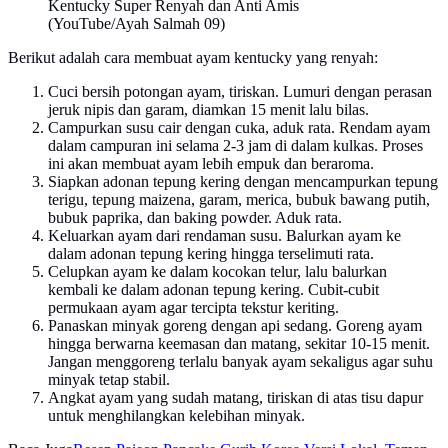
Kentucky Super Renyah dan Anti Amis
(YouTube/Ayah Salmah 09)
Berikut adalah cara membuat ayam kentucky yang renyah:
Cuci bersih potongan ayam, tiriskan. Lumuri dengan perasan
jeruk nipis dan garam, diamkan 15 menit lalu bilas.
Campurkan susu cair dengan cuka, aduk rata. Rendam ayam
dalam campuran ini selama 2-3 jam di dalam kulkas. Proses
ini akan membuat ayam lebih empuk dan beraroma.
Siapkan adonan tepung kering dengan mencampurkan tepung
terigu, tepung maizena, garam, merica, bubuk bawang putih,
bubuk paprika, dan baking powder. Aduk rata.
Keluarkan ayam dari rendaman susu. Balurkan ayam ke
dalam adonan tepung kering hingga terselimuti rata.
Celupkan ayam ke dalam kocokan telur, lalu balurkan
kembali ke dalam adonan tepung kering. Cubit-cubit
permukaan ayam agar tercipta tekstur keriting.
Panaskan minyak goreng dengan api sedang. Goreng ayam
hingga berwarna keemasan dan matang, sekitar 10-15 menit.
Jangan menggoreng terlalu banyak ayam sekaligus agar suhu
minyak tetap stabil.
Angkat ayam yang sudah matang, tiriskan di atas tisu dapur
untuk menghilangkan kelebihan minyak.