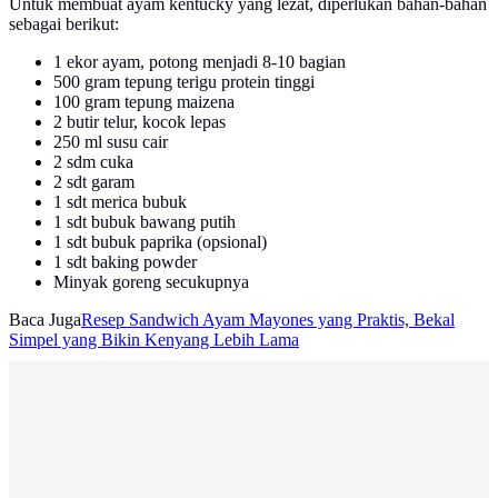
Untuk membuat ayam kentucky yang lezat, diperlukan bahan-bahan
sebagai berikut:
1 ekor ayam, potong menjadi 8-10 bagian
500 gram tepung terigu protein tinggi
100 gram tepung maizena
2 butir telur, kocok lepas
250 ml susu cair
2 sdm cuka
2 sdt garam
1 sdt merica bubuk
1 sdt bubuk bawang putih
1 sdt bubuk paprika (opsional)
1 sdt baking powder
Minyak goreng secukupnya
Baca Juga
Resep Sandwich Ayam Mayones yang Praktis, Bekal
Simpel yang Bikin Kenyang Lebih Lama