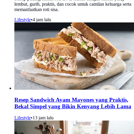
lembut, gurih, praktis, dan cocok untuk camilan keluarga serta
memanfaatkan roti sisa.
Lifestyle
•
4 jam lalu
Resep Sandwich Ayam Mayones yang Praktis,
Bekal Simpel yang Bikin Kenyang Lebih Lama
Lifestyle
•
13 jam lalu