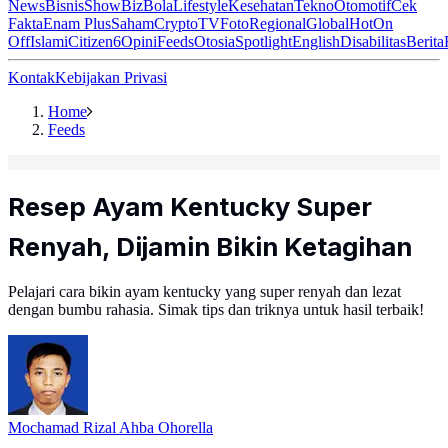
News
Bisnis
ShowBiz
Bola
Lifestyle
Kesehatan
Tekno
Otomotif
Cek
Fakta
Enam Plus
Saham
Crypto
TV
Foto
Regional
Global
Hot
On
Off
Islami
Citizen6
Opini
Feeds
Otosia
Spotlight
English
Disabilitas
Berita
Kontak
Kebijakan Privasi
Home
Feeds
Resep Ayam Kentucky Super
Renyah, Dijamin Bikin Ketagihan
Pelajari cara bikin ayam kentucky yang super renyah dan lezat
dengan bumbu rahasia. Simak tips dan triknya untuk hasil terbaik!
Mochamad Rizal Ahba Ohorella