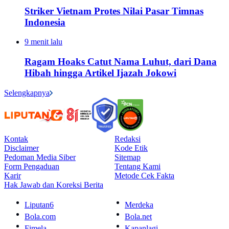
Striker Vietnam Protes Nilai Pasar Timnas
Indonesia
9 menit lalu
Ragam Hoaks Catut Nama Luhut, dari Dana
Hibah hingga Artikel Ijazah Jokowi
Selengkapnya
Kontak
Redaksi
Disclaimer
Kode Etik
Pedoman Media Siber
Sitemap
Form Pengaduan
Tentang Kami
Karir
Metode Cek Fakta
Hak Jawab dan Koreksi Berita
Liputan6
Merdeka
Bola.com
Bola.net
Fimela
Kapanlagi