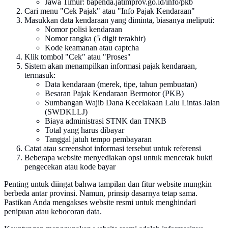
Jawa Timur: bapenda.jatimprov.go.id/info/pkb
Cari menu "Cek Pajak" atau "Info Pajak Kendaraan"
Masukkan data kendaraan yang diminta, biasanya meliputi:
Nomor polisi kendaraan
Nomor rangka (5 digit terakhir)
Kode keamanan atau captcha
Klik tombol "Cek" atau "Proses"
Sistem akan menampilkan informasi pajak kendaraan,
termasuk:
Data kendaraan (merek, tipe, tahun pembuatan)
Besaran Pajak Kendaraan Bermotor (PKB)
Sumbangan Wajib Dana Kecelakaan Lalu Lintas Jalan
(SWDKLLJ)
Biaya administrasi STNK dan TNKB
Total yang harus dibayar
Tanggal jatuh tempo pembayaran
Catat atau screenshot informasi tersebut untuk referensi
Beberapa website menyediakan opsi untuk mencetak bukti
pengecekan atau kode bayar
Penting untuk diingat bahwa tampilan dan fitur website mungkin
berbeda antar provinsi. Namun, prinsip dasarnya tetap sama.
Pastikan Anda mengakses website resmi untuk menghindari
penipuan atau kebocoran data.