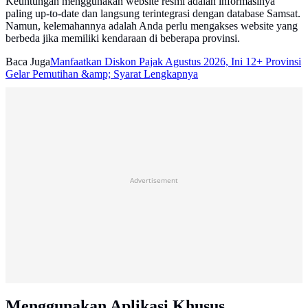
Keuntungan menggunakan website resmi adalah informasinya
paling up-to-date dan langsung terintegrasi dengan database Samsat.
Namun, kelemahannya adalah Anda perlu mengakses website yang
berbeda jika memiliki kendaraan di beberapa provinsi.
Baca Juga
Manfaatkan Diskon Pajak Agustus 2026, Ini 12+ Provinsi
Gelar Pemutihan &amp; Syarat Lengkapnya
Advertisement
Menggunakan Aplikasi Khusus