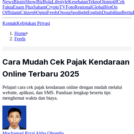
News
Bisnis
ShowBiz
Bola
Lifestyle
Kesehatan
Tekno
Otomotif
Cek
Fakta
Enam Plus
Saham
Crypto
TV
Foto
Regional
Global
Hot
On
Off
Islami
Citizen6
Opini
Feeds
Otosia
Spotlight
English
Disabilitas
Berita
Kontak
Kebijakan Privasi
Home
Feeds
Cara Mudah Cek Pajak Kendaraan
Online Terbaru 2025
Pelajari cara cek pajak kendaraan online dengan mudah melalui
website, aplikasi, dan SMS. Panduan lengkap beserta tips
menghemat waktu dan biaya.
Mochamad Rizal Ahba Ohorella