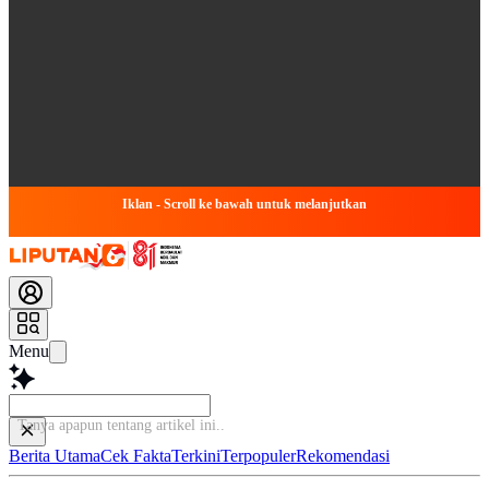
Iklan - Scroll ke bawah untuk melanjutkan
Menu
Tanya apapun ten
Berita Utama
Cek Fakta
Terkini
Terpopuler
Rekomendasi