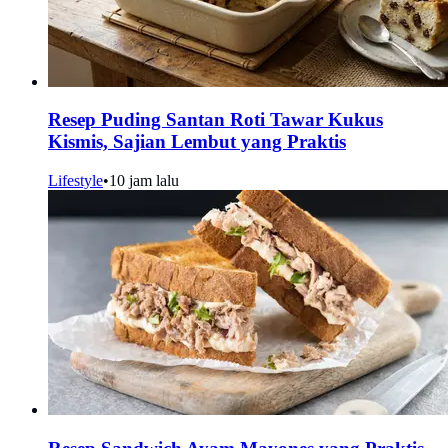
Resep Puding Santan Roti Tawar Kukus
Kismis, Sajian Lembut yang Praktis
Lifestyle
•
10 jam lalu