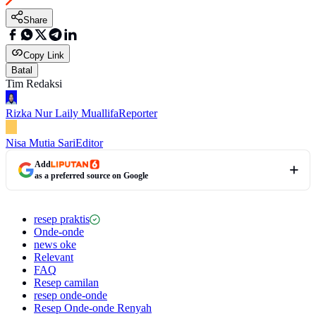
Share
Copy Link
Batal
Tim Redaksi
Rizka Nur Laily Muallifa
Reporter
Nisa Mutia Sari
Editor
Add
as a preferred source on Google
resep praktis
Onde-onde
news oke
Relevant
FAQ
Resep camilan
resep onde-onde
Resep Onde-onde Renyah