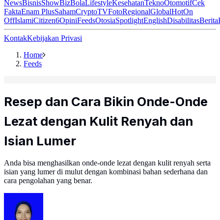
News
Bisnis
ShowBiz
Bola
Lifestyle
Kesehatan
Tekno
Otomotif
Cek
Fakta
Enam Plus
Saham
Crypto
TV
Foto
Regional
Global
Hot
On
Off
Islami
Citizen6
Opini
Feeds
Otosia
Spotlight
English
Disabilitas
Berita
Kontak
Kebijakan Privasi
Home
Feeds
Resep dan Cara Bikin Onde-Onde
Lezat dengan Kulit Renyah dan
Isian Lumer
Anda bisa menghasilkan onde-onde lezat dengan kulit renyah serta
isian yang lumer di mulut dengan kombinasi bahan sederhana dan
cara pengolahan yang benar.