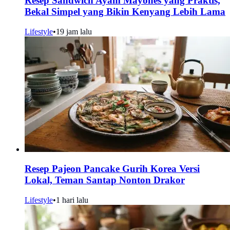
Resep Sandwich Ayam Mayones yang Praktis,
Bekal Simpel yang Bikin Kenyang Lebih Lama
Lifestyle
•
19 jam lalu
Resep Pajeon Pancake Gurih Korea Versi
Lokal, Teman Santap Nonton Drakor
Lifestyle
•
1 hari lalu