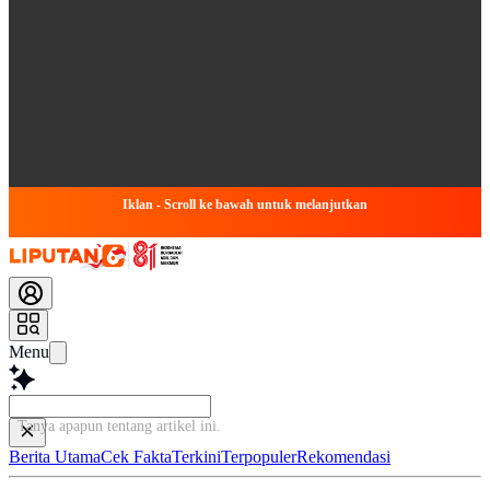
Iklan - Scroll ke bawah untuk melanjutkan
Menu
Tanya apapun tent
Berita Utama
Cek Fakta
Terkini
Terpopuler
Rekomendasi