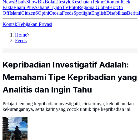
News
Bisnis
ShowBiz
Bola
Lifestyle
Kesehatan
Tekno
Otomotif
Cek
Fakta
Enam Plus
Saham
Crypto
TV
Foto
Regional
Global
Hot
On
Off
Islami
Citizen6
Opini
Otosia
Feeds
Spotlight
English
Disabilitas
Berita
Kontak
Kebijakan Privasi
Home
Feeds
Kepribadian Investigatif Adalah:
Memahami Tipe Kepribadian yang
Analitis dan Ingin Tahu
Pelajari tentang kepribadian investigatif, ciri-cirinya, kelebihan dan
kekurangannya, serta karir yang cocok untuk tipe kepribadian ini.