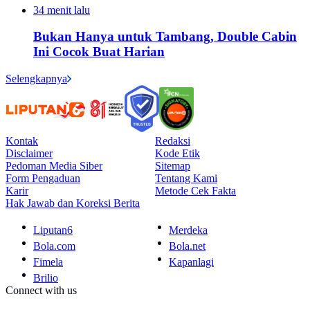
34 menit lalu
Bukan Hanya untuk Tambang, Double Cabin
Ini Cocok Buat Harian
Selengkapnya
Kontak
Redaksi
Disclaimer
Kode Etik
Pedoman Media Siber
Sitemap
Form Pengaduan
Tentang Kami
Karir
Metode Cek Fakta
Hak Jawab dan Koreksi Berita
Liputan6
Merdeka
Bola.com
Bola.net
Fimela
Kapanlagi
Brilio
Connect with us