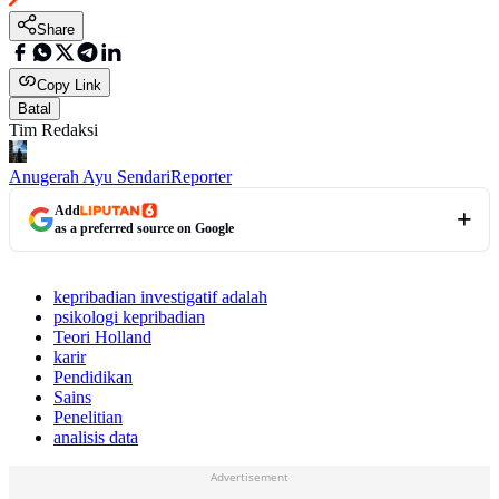
Share
Copy Link
Batal
Tim Redaksi
Anugerah Ayu Sendari
Reporter
Add
as a preferred source on Google
kepribadian investigatif adalah
psikologi kepribadian
Teori Holland
karir
Pendidikan
Sains
Penelitian
analisis data
Advertisement