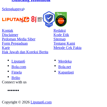
Selengkapnya
Kontak
Redaksi
Disclaimer
Kode Etik
Pedoman Media Siber
Sitemap
Form Pengaduan
Tentang Kami
Karir
Metode Cek Fakta
Hak Jawab dan Koreksi Berita
Liputan6
Merdeka
Bola.com
Bola.net
Fimela
Kapanlagi
Brilio
Connect with us
Copyright © 2026
Liputan6.com