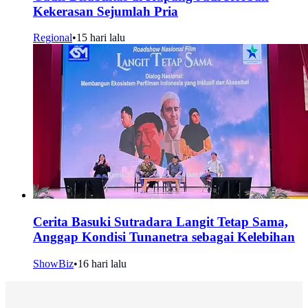
Kekerasan Sejumlah Pria
Regional
•
15 hari lalu
Cerita Basuki Sutradara Langit Tetap Sama,
Anggap Kondisi Tunanetra sebagai Kelebihan
ShowBiz
•
16 hari lalu