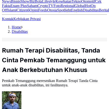
News
Bisnis
ShowBiz
Bola
Lifestyle
Kesehatan
Tekno
Otomotif
Cek
Fakta
Enam Plus
Saham
Crypto
TV
Foto
Regional
Global
Hot
On
Off
Islami
Citizen6
Opini
Feeds
Otosia
Spotlight
English
Disabilitas
Berita
Kontak
Kebijakan Privasi
Home
Disabilitas
Rumah Terapi Disabilitas, Tanda
Cinta Pemkab Temanggung untuk
Anak Berkebutuhan Khusus
Pemkab Temanggung meresmikan Rumah Terapi Tanda Cinta
untuk anak-anak disabilitas, ini fasilitasnya.