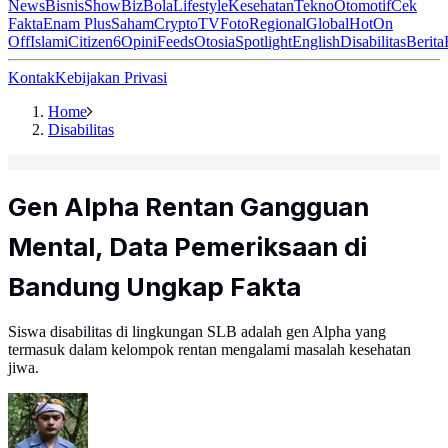
News
Bisnis
ShowBiz
Bola
Lifestyle
Kesehatan
Tekno
Otomotif
Cek
Fakta
Enam Plus
Saham
Crypto
TV
Foto
Regional
Global
Hot
On
Off
Islami
Citizen6
Opini
Feeds
Otosia
Spotlight
English
Disabilitas
Berita
Kontak
Kebijakan Privasi
Home
Disabilitas
Gen Alpha Rentan Gangguan
Mental, Data Pemeriksaan di
Bandung Ungkap Fakta
Siswa disabilitas di lingkungan SLB adalah gen Alpha yang
termasuk dalam kelompok rentan mengalami masalah kesehatan
jiwa.