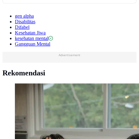
gen alpha
Disabilitas
Difabel
Kesehatan Jiwa
kesehatan mental
Gangguan Mental
Advertisement
Rekomendasi