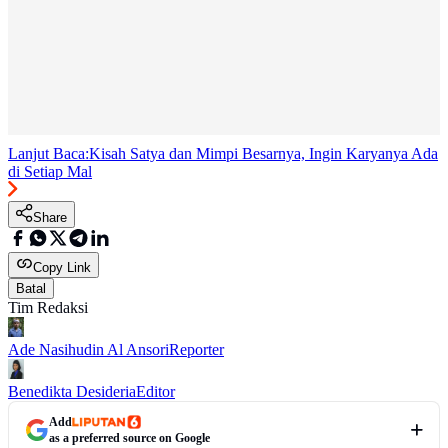
Lanjut Baca:
Kisah Satya dan Mimpi Besarnya, Ingin Karyanya Ada
di Setiap Mal
Share
Copy Link
Batal
Tim Redaksi
Ade Nasihudin Al Ansori
Reporter
Benedikta Desideria
Editor
Add
as a preferred source on Google