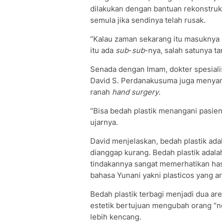
dilakukan dengan bantuan rekonstruksi
semula jika sendinya telah rusak.
“Kalau zaman sekarang itu masuknya 
itu ada
sub
-
sub
-nya, salah satunya ta
Senada dengan Imam, dokter spesialis
David S. Perdanakusuma juga menyam
ranah
hand surgery
.
“Bisa bedah plastik menangani pasien
ujarnya.
David menjelaskan, bedah plastik ad
dianggap kurang. Bedah plastik adala
tindakannya sangat memerhatikan hasil
bahasa Yunani yakni plasticos yang 
Bedah plastik terbagi menjadi dua are
estetik bertujuan mengubah orang “no
lebih kencang.