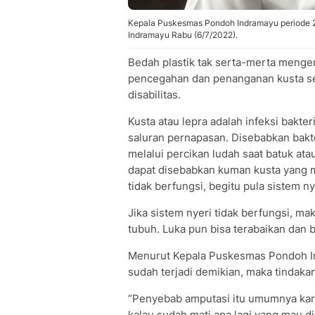
Kepala Puskesmas Pondoh Indramayu periode 20
Indramayu Rabu (6/7/2022).
Bedah plastik tak serta-merta mengemb
pencegahan dan penanganan kusta seja
disabilitas.
Kusta atau lepra adalah infeksi bakter
saluran pernapasan. Disebabkan bakte
melalui percikan ludah saat batuk at
dapat disebabkan kuman kusta yang m
tidak berfungsi, begitu pula sistem ny
Jika sistem nyeri tidak berfungsi, ma
tubuh. Luka pun bisa terabaikan dan 
Menurut Kepala Puskesmas Pondoh Ind
sudah terjadi demikian, maka tindakan
“Penyebab amputasi itu umumnya kare
kalau sudah mati apa lagi yang mau di