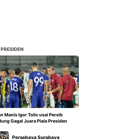
Sport
Berita Bola Terkini, Ja
Klasemen, Hasil Liga
 PRESIDEN
n Manis Igor Tolic usai Persib
ung Gagal Juara Piala Presiden
Persebaya Surabaya