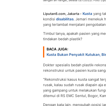
dengan air hangat, Selasa (5/7/2022). Foto: Li
Kusta
yang ta
Liputan6.com, Jakarta -
kondisi
disabilitas
. Jemari menekuk h
yang terlambat menjalani pengobatan
Timbul tanya, apakah pasien yang me
tindakan bedah plastik?
BACA JUGA:
Kusta Bukan Penyakit Kutukan, B
Dokter spesialis bedah plastik-rekon
rekonstruksi untuk pasien kusta sang
“Rekonstruksi kasus kusta sangat te
rusak, kalau sudah rusak diapain aja 
yang gampang untuk melakukan fungs
ditemui di RS EMC Sentul, Bogor, Kam
Dengan kata lain, mengubah posisi ja