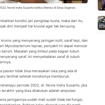
22, Novie Indra Susanto ketika ditemui di Desa Segeran,
alikan kondisi jari pengidap kusta, maka dari itu,
k dini menjadi hal krusial agar tak berujung
i kronis yang menyerang jaringan kulit, saraf tepi, dan
ri Mycobacterium leprae, penyakit ini dapat menular
au bersin. Masalah yang timbul pada bagian tubuh
enyerang saraf. Ini menyebabkan saraf di tubuh
erinya.
ka pasien tidak bisa merasakan luka yang ada di
baru terlihat setelah kondisinya memburuk.
ramayu periode 2022, dr. Novie Indra Susanto, jika
 terakhir yang bisa dilakukan adalah amputasi.
na jaringannya sudah mati sudah tidak berfungsi,
pertahankan. Bahkan kalau dirawat juga dia nanti