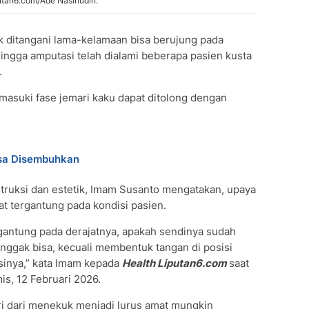
putan6.com/Ade Nasihudin.
k ditangani lama-kelamaan bisa berujung pada
ingga amputasi telah dialami beberapa pasien kusta
.
masuki fase jemari kaku dapat ditolong dengan
isa Disembuhkan
struksi dan estetik, Imam Susanto mengatakan, upaya
at tergantung pada kondisi pasien.
rgantung pada derajatnya, apakah sendinya sudah
enggak bisa, kecuali membentuk tangan di posisi
inya,” kata Imam kepada
Health Liputan6.com
saat
is, 12 Februari 2026.
ri dari menekuk menjadi lurus amat mungkin