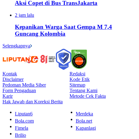
Aksi Copet di Bus TransJakarta
2 jam lalu
Kepanikan Warga Saat Gempa M 7,4
Guncang Kolombia
Selengkapnya
Kontak
Redaksi
Disclaimer
Kode Etik
Pedoman Media Siber
Sitemap
Form Pengaduan
Tentang Kami
Karir
Metode Cek Fakta
Hak Jawab dan Koreksi Berita
Liputan6
Merdeka
Bola.com
Bola.net
Fimela
Kapanlagi
Brilio