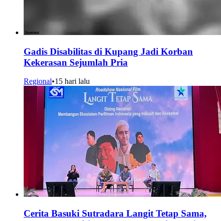
Gadis Disabilitas di Kupang Jadi Korban
Kekerasan Sejumlah Pria
Regional
•
15 hari lalu
Cerita Basuki Sutradara Langit Tetap Sama,