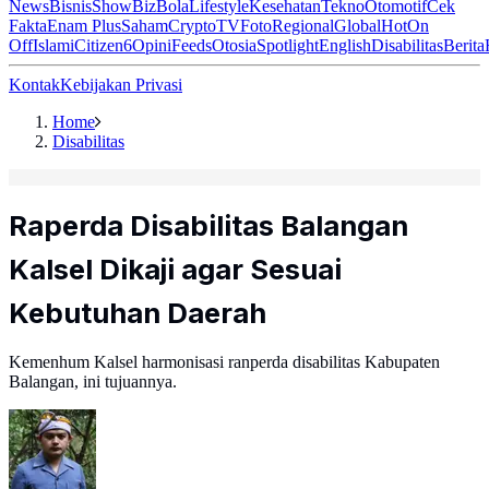
News
Bisnis
ShowBiz
Bola
Lifestyle
Kesehatan
Tekno
Otomotif
Cek
Fakta
Enam Plus
Saham
Crypto
TV
Foto
Regional
Global
Hot
On
Off
Islami
Citizen6
Opini
Feeds
Otosia
Spotlight
English
Disabilitas
Berita
Kontak
Kebijakan Privasi
Home
Disabilitas
Raperda Disabilitas Balangan
Kalsel Dikaji agar Sesuai
Kebutuhan Daerah
Kemenhum Kalsel harmonisasi ranperda disabilitas Kabupaten
Balangan, ini tujuannya.