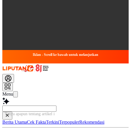
Iklan - Scroll ke bawah untuk melanjutkan
Menu
Tanya apapun tentang artikel ini...
Berita Utama
Cek Fakta
Terkini
Terpopuler
Rekomendasi