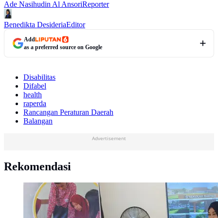
Ade Nasihudin Al Ansori
Reporter
Benedikta Desideria
Editor
Add
as a preferred source on Google
Disabilitas
Difabel
health
raperda
Rancangan Peraturan Daerah
Balangan
Advertisement
Rekomendasi