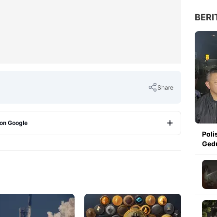
BERI
Share
 on Google
Poli
Copy Link
Ged