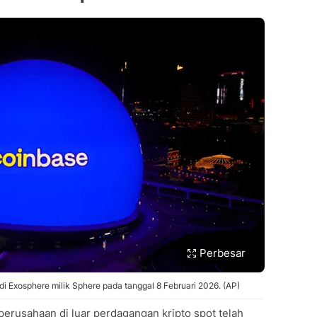
Perbesar
 Exosphere milik Sphere pada tanggal 8 Februari 2026. (AP)
perusahaan di luar perdagangan kripto spot telah