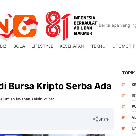
BIZ
BOLA
LIFESTYLE
KESEHATAN
TEKNO
OTOMOTIF
TOPIK
di Bursa Kripto Serba Ada
#
K
#
I
jumlah layanan selain kripto.
#
P
#
V
Share
#
U