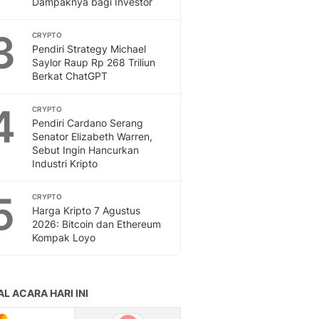
Dampaknya bagi Investor
Feeds
Feeds Liputan6: Kumpul
3
CRYPTO
Terbaru Harian
Pendiri Strategy Michael
Otosia
Saylor Raup Rp 268 Triliun
Berkat ChatGPT
Otosia
Spotlight
4
Berita Terkini, Kabar Te
CRYPTO
Pendiri Cardano Serang
Dan Dunia - Liputan6.
Senator Elizabeth Warren,
English
Sebut Ingin Hancurkan
Exploring Knowledge, T
Industri Kripto
En.Liputan6.com
Disabilitas
5
CRYPTO
Disabilitas Berita Terkini
Harga Kripto 7 Agustus
Harian, Berita Terbaru,
2026: Bitcoin dan Ethereum
Kompak Loyo
Berita
Berita Hari Ini Politik,
Health
Kabar Berita Terbaru D
Diet, Herbal Terbaik