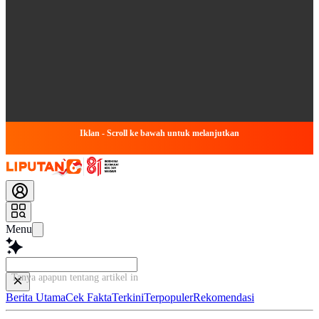
Iklan - Scroll ke bawah untuk melanjutkan
Menu
Tanya apapun tentang artikel ini...
Berita Utama
Cek Fakta
Terkini
Terpopuler
Rekomendasi