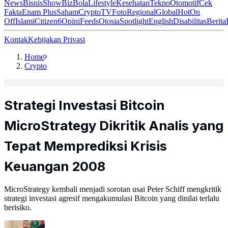
News
Bisnis
ShowBiz
Bola
Lifestyle
Kesehatan
Tekno
Otomotif
Cek
Fakta
Enam Plus
Saham
Crypto
TV
Foto
Regional
Global
Hot
On
Off
Islami
Citizen6
Opini
Feeds
Otosia
Spotlight
English
Disabilitas
Berita
Kontak
Kebijakan Privasi
Home
Crypto
Strategi Investasi Bitcoin
MicroStrategy Dikritik Analis yang
Tepat Memprediksi Krisis
Keuangan 2008
MicroStrategy kembali menjadi sorotan usai Peter Schiff mengkritik
strategi investasi agresif mengakumulasi Bitcoin yang dinilai terlalu
berisiko.