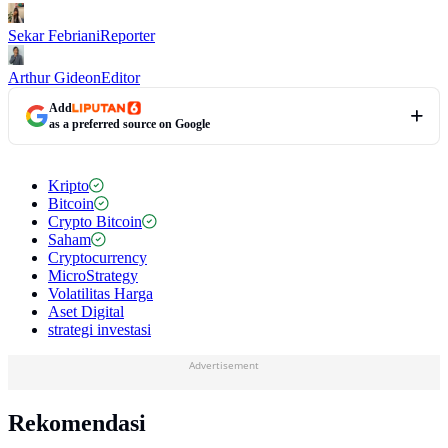
Sekar Febriani
Reporter
Arthur Gideon
Editor
Add
as a preferred source on Google
Kripto
Bitcoin
Crypto Bitcoin
Saham
Cryptocurrency
MicroStrategy
Volatilitas Harga
Aset Digital
strategi investasi
Advertisement
Rekomendasi