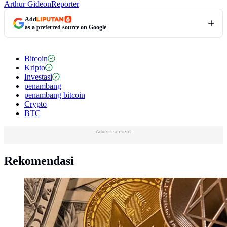
Arthur Gideon
Reporter
Add
as a preferred source on Google
Bitcoin
Kripto
Investasi
penambang
penambang bitcoin
Crypto
BTC
Advertisement
Rekomendasi