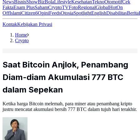
News
Bisnis
ShowBiz
Bola
Lifestyle
Kesehatan
Tekno
Otomotif
Cek
Fakta
Enam Plus
Saham
Crypto
TV
Foto
Regional
Global
Hot
On
Off
Islami
Citizen6
Opini
Feeds
Otosia
Spotlight
English
Disabilitas
Berita
Kontak
Kebijakan Privasi
Home
Crypto
Saat Bitcoin Anjlok, Penambang
Diam-diam Akumulasi 777 BTC
dalam Sepekan
Ketika harga Bitcoin melemah, para miner atau penambang kripto
justru mencatat akumulasi bersih 777 BTC dalam tujuh hari terakhir.