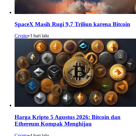
SpaceX Masih Rugi 9,7 Triliun karena Bitcoin
Crypto
•
3 hari lalu
Harga Kripto 5 Agustus 2026: Bitcoin dan
Ethereum Kompak Menghijau
Crypto
•
4 hari lalu