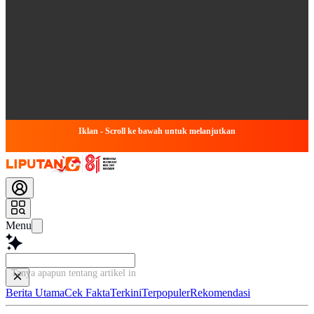
Iklan - Scroll ke bawah untuk melanjutkan
Menu
Tanya apapun tentang artikel ini...
Berita Utama
Cek Fakta
Terkini
Terpopuler
Rekomendasi