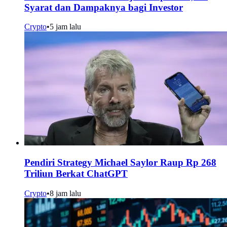
Syarat dan Dampaknya bagi Investor
Crypto
•
5 jam lalu
Pendiri Strategy Michael Saylor Raup Rp 268
Triliun Berkat ChatGPT
Crypto
•
8 jam lalu