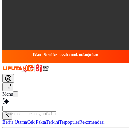
Iklan - Scroll ke bawah untuk melanjutkan
Menu
Tanya apapun tentang artikel ini...
Berita Utama
Cek Fakta
Terkini
Terpopuler
Rekomendasi