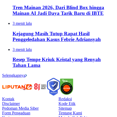
Tren Mainan 2026, Dari Blind Box hingga
Mainan AI Jadi Daya Tarik Baru di IBTE
3 menit lalu
Kejagung Masih Tutup Rapat Hasil
Penggeledahan Kasus Febrie Adriansyah
3 menit lalu
Resep Tempe Kriuk Kristal yang Renyah
Tahan Lama
Selengkapnya
Kontak
Redaksi
Disclaimer
Kode Etik
Pedoman Media Siber
Sitemap
Form Pengaduan
Tentang Kami