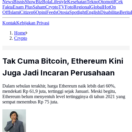
News
Bisnis
ShowBiz
Bola
Lifestyle
Kesehatan
Tekno
Otomotif
Cek
Fakta
Enam Plus
Saham
Crypto
TV
Foto
Regional
Global
Hot
On
Off
Islami
Citizen6
Opini
Feeds
Otosia
Spotlight
English
Disabilitas
Berita
Kontak
Kebijakan Privasi
Home
Crypto
Tak Cuma Bitcoin, Ethereum Kini
Juga Jadi Incaran Perusahaan
Dalam sebulan terakhir, harga Ethereum naik lebih dari 60%,
mendekati Rp 61,9 juta, tertinggi sejak Januari. Meski begitu,
Ethereum belum menyentuh level tertingginya di tahun 2021 yang
sempat menembus Rp 75 juta.