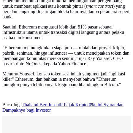
Ethereum memiliki fungsi unik. Ia memungkinkan pengembang
untuk membuat aplikasi atau kontrak pintar (
smart contract
) yang
berjalan langsung di jaringan blockchain-nya, tanpa perantara seperti
bank.
Saat ini, Ethereum menguasai lebih dari 51% pasar sebagai
infrastruktur utama untuk transaksi digital langsung antara pelaku
usaha dan konsumen.
"Ethereum memungkinkan siapa pun — mulai dari proyek kripto,
pabrik, seniman, hingga influencer — untuk menciptakan token dan
membangun komunitas mereka sendiri," ujar Ray Youssef, CEO
pasar kripto NoOnes, kepada Yahoo Finance.
Menurut Youssef, konsep tokenisasi inilah yang menjadi "aplikasi
killer" Ethereum, dan bahkan ia menyebut bahwa "Ethereum
mungkin punya lebih banyak kegunaan dibandingkan Bitcoin."
Baca Juga
Thailand Beri Insentif Pajak Kripto 0%, Ini Syarat dan
Dampaknya bagi Investor