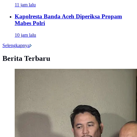
11 jam lalu
Kapolresta Banda Aceh Diperiksa Propam
Mabes Polri
10 jam lalu
Selengkapnya
Berita Terbaru