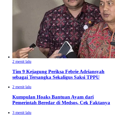
2 menit lalu
Tim 9 Kejagung Periksa Febrie Adriansyah
sebagai Tersangka Sekaligus Saksi TPPU
2 menit lalu
Kumpulan Hoaks Bantuan Ayam dari
Pemerintah Beredar di Medsos, Cek Faktanya
3 menit lalu