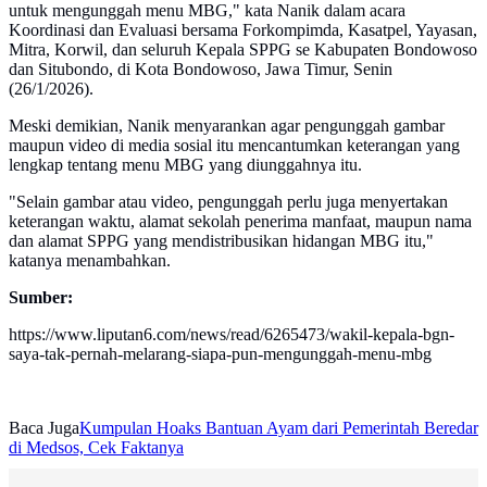
untuk mengunggah menu MBG," kata Nanik dalam acara
Koordinasi dan Evaluasi bersama Forkompimda, Kasatpel, Yayasan,
Mitra, Korwil, dan seluruh Kepala SPPG se Kabupaten Bondowoso
dan Situbondo, di Kota Bondowoso, Jawa Timur, Senin
(26/1/2026).
Meski demikian, Nanik menyarankan agar pengunggah gambar
maupun video di media sosial itu mencantumkan keterangan yang
lengkap tentang menu MBG yang diunggahnya itu.
"Selain gambar atau video, pengunggah perlu juga menyertakan
keterangan waktu, alamat sekolah penerima manfaat, maupun nama
dan alamat SPPG yang mendistribusikan hidangan MBG itu,"
katanya menambahkan.
Sumber:
https://www.liputan6.com/news/read/6265473/wakil-kepala-bgn-
saya-tak-pernah-melarang-siapa-pun-mengunggah-menu-mbg
Baca Juga
Kumpulan Hoaks Bantuan Ayam dari Pemerintah Beredar
di Medsos, Cek Faktanya