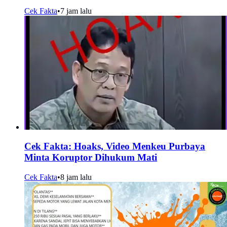
Cek Fakta
•
7 jam lalu
Cek Fakta: Hoaks, Video Menkeu Purbaya
Minta Koruptor Dihukum Mati
Cek Fakta
•
8 jam lalu