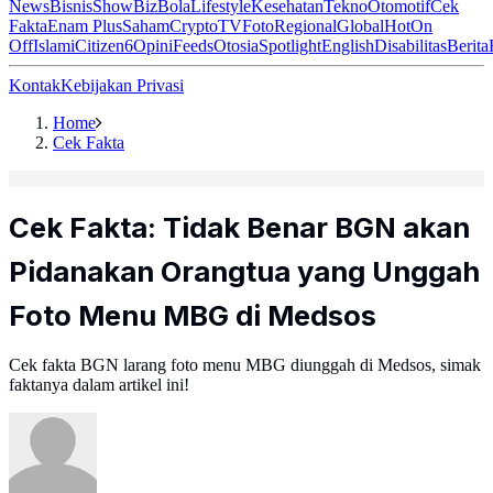
News
Bisnis
ShowBiz
Bola
Lifestyle
Kesehatan
Tekno
Otomotif
Cek
Fakta
Enam Plus
Saham
Crypto
TV
Foto
Regional
Global
Hot
On
Off
Islami
Citizen6
Opini
Feeds
Otosia
Spotlight
English
Disabilitas
Berita
Kontak
Kebijakan Privasi
Home
Cek Fakta
Cek Fakta: Tidak Benar BGN akan
Pidanakan Orangtua yang Unggah
Foto Menu MBG di Medsos
Cek fakta BGN larang foto menu MBG diunggah di Medsos, simak
faktanya dalam artikel ini!