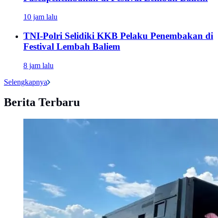
10 jam lalu
TNI-Polri Selidiki KKB Pelaku Penembakan di
Festival Lembah Baliem
8 jam lalu
Selengkapnya
Berita Terbaru