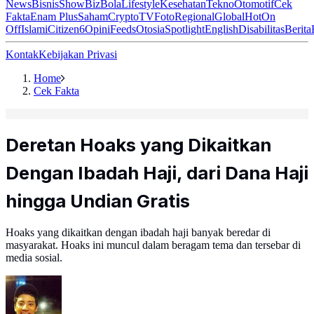
News
Bisnis
ShowBiz
Bola
Lifestyle
Kesehatan
Tekno
Otomotif
Cek
Fakta
Enam Plus
Saham
Crypto
TV
Foto
Regional
Global
Hot
On
Off
Islami
Citizen6
Opini
Feeds
Otosia
Spotlight
English
Disabilitas
Berita
Kontak
Kebijakan Privasi
Home
Cek Fakta
Deretan Hoaks yang Dikaitkan
Dengan Ibadah Haji, dari Dana Haji
hingga Undian Gratis
Hoaks yang dikaitkan dengan ibadah haji banyak beredar di
masyarakat. Hoaks ini muncul dalam beragam tema dan tersebar di
media sosial.