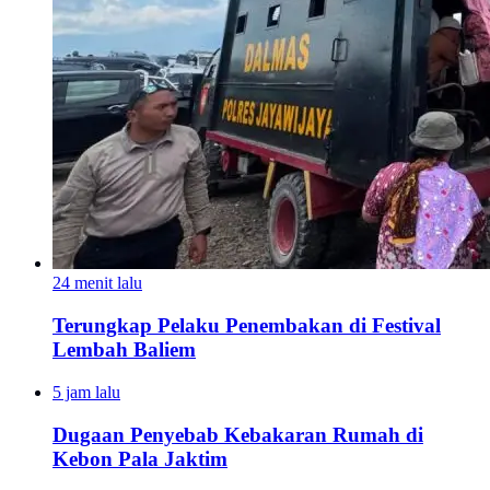
24 menit lalu
Terungkap Pelaku Penembakan di Festival
Lembah Baliem
5 jam lalu
Dugaan Penyebab Kebakaran Rumah di
Kebon Pala Jaktim