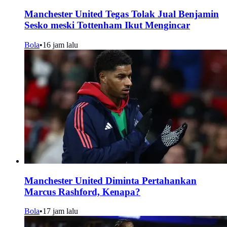
Manchester United Tegas Tolak Jual Benjamin
Sesko meski Tottenham Ikut Mengincar
Bola
•
16 jam lalu
Manchester United Diminta Pertahankan
Marcus Rashford, Kenapa?
Bola
•
17 jam lalu