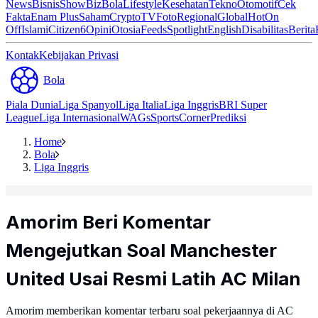
News
Bisnis
ShowBiz
Bola
Lifestyle
Kesehatan
Tekno
Otomotif
Cek
Fakta
Enam Plus
Saham
Crypto
TV
Foto
Regional
Global
Hot
On
Off
Islami
Citizen6
Opini
Otosia
Feeds
Spotlight
English
Disabilitas
Berita
Kontak
Kebijakan Privasi
Bola
Piala Dunia
Liga Spanyol
Liga Italia
Liga Inggris
BRI Super
League
Liga Internasional
WAGs
Sports
Corner
Prediksi
Home
Bola
Liga Inggris
Amorim Beri Komentar
Mengejutkan Soal Manchester
United Usai Resmi Latih AC Milan
Amorim memberikan komentar terbaru soal pekerjaannya di AC