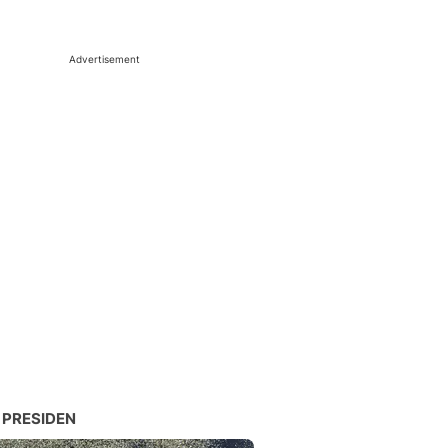
Advertisement
 PRESIDEN