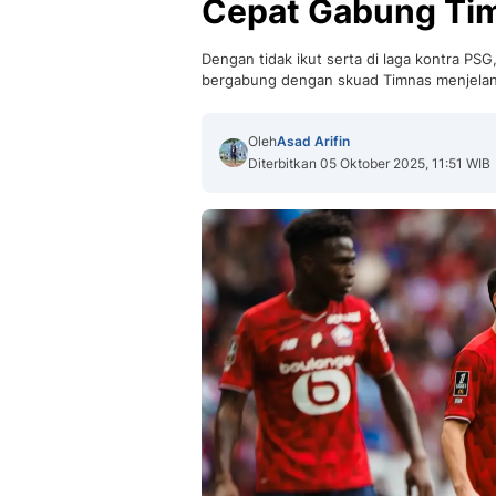
Cepat Gabung Tim
Dengan tidak ikut serta di laga kontra PS
bergabung dengan skuad Timnas menjelang l
Oleh
Asad Arifin
Diterbitkan 05 Oktober 2025, 11:51 WIB