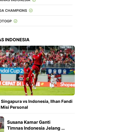
Berita Daerah Dan Peri
Terbaru
IGA CHAMPIONS
Global
Berita Internasional, Sa
OTOGP
Inspiratif, Unik, Dan M
Hot
S INDONESIA
Hot Liputan6.com Menya
Dan Terbaru
On Off
On Off Liputan6: Sinop
& Berita Bisnis Digital
Islami
Berita & Kajian Islami
Hikmah - Liputan6
Citizen6
 Singapura vs Indonesia, Ilhan Fandi
Berita Citizen6 - Medi
Misi Personal
Liputan6.com
Opini
Susana Kamar Ganti
Opini Liputan6: Analis
Timnas Indonesia Jelang …
Pandang Dan Perspekti