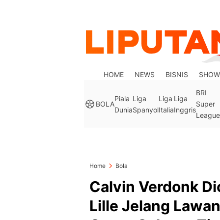
HOME
NEWS
BISNIS
SHOW
BRI
Piala
Liga
Liga
Liga
BOLA
Super
Dunia
Spanyol
Italia
Inggris
League
Home
Bola
Calvin Verdonk Di
Lille Jelang Lawa