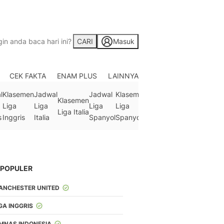
CARI
Masuk
CEK FAKTA
ENAM PLUS
LAINNYA
Saham
l
Klasemen
Jadwal
Jadwal
Klasemen
Jadwal
Klasemen
Jadwa
Berita Saham, Investas
Klasemen
Liga
Liga
Liga
Liga
Liga
Liga
Liga
Indonesia
Liga Italia
s
Inggris
Italia
Spanyol
Spanyol
Prancis
Prancis
Jerma
Crypto
Berita Crypto Hari Ini
TV
Kumpulan Video Berita
Liputan Berita Terkini
 POPULER
Foto
ANCHESTER UNITED
Galeri Photo Menarik B
Di Liputan6.com
GA INGGRIS
Regional
IMNAS INDONESIA