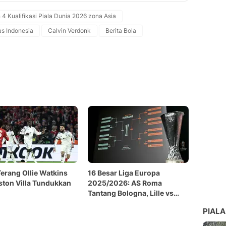
Copy Link
 4 Kualifikasi Piala Dunia 2026 zona Asia
as Indonesia
Calvin Verdonk
Berita Bola
Terang Ollie Watkins
16 Besar Liga Europa
ston Villa Tundukkan
2025/2026: AS Roma
Tantang Bologna, Lille vs
Aston Villa
PIALA