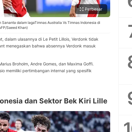
Perbesar
n Sananta dalam lagaTimnas Australia Vs Timnas Indonesia di
(AFP/Saeed Khan)
, dalam ulasannya di Le Petit Lillois, Verdonk tidak
cant menegaskan bahwa absennya Verdonk masuk
Marius Broholm, Andre Gomes, dan Maxima Goffi.
o memiliki pertimbangan internal yang spesifik
nesia dan Sektor Bek Kiri Lille