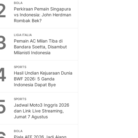
Sport
2
BOLA
Berita Bola Terkini, Ja
Perkiraan Pemain Singapura
vs Indonesia: John Herdman
Klasemen, Hasil Liga
Rombak Bek?
3
LIGA ITALIA
Pemain AC Milan Tiba di
Bandara Soetta, Disambut
Milanisti Indonesia
4
SPORTS
Hasil Undian Kejuaraan Dunia
BWF 2026: 5 Ganda
Indonesia Dapat Bye
5
SPORTS
Jadwal Moto3 Inggris 2026
dan Link Live Streaming,
Jumat 7 Agustus
BOLA
Piala AFF 2026 Jadi Ajang