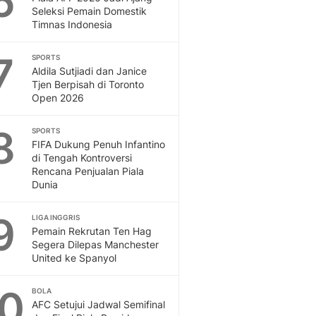
6
Seleksi Pemain Domestik
Timnas Indonesia
7
SPORTS
Aldila Sutjiadi dan Janice
Tjen Berpisah di Toronto
Open 2026
8
SPORTS
FIFA Dukung Penuh Infantino
di Tengah Kontroversi
Rencana Penjualan Piala
Dunia
9
LIGA INGGRIS
Pemain Rekrutan Ten Hag
Segera Dilepas Manchester
United ke Spanyol
10
BOLA
AFC Setujui Jadwal Semifinal