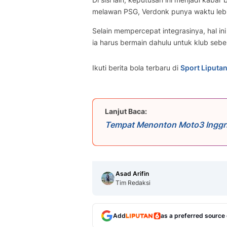
melawan PSG, Verdonk punya waktu lebi
Selain mempercepat integrasinya, hal in
ia harus bermain dahulu untuk klub sebel
Ikuti berita bola terbaru di
Sport Liputa
Lanjut Baca:
Tempat Menonton Moto3 Inggris
Asad Arifin
Tim Redaksi
Add
as a preferred source