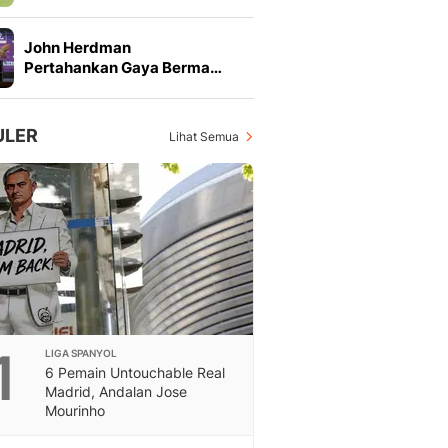
Feeds
Feeds Liputan6: Kumpul
John Herdman
Terbaru Harian
Pertahankan Gaya Berma…
Otosia
Otosia
Spotlight
ULER
Lihat Semua
Berita Terkini, Kabar Te
Dan Dunia - Liputan6.
English
Exploring Knowledge, T
En.Liputan6.com
Disabilitas
Disabilitas Berita Terkini
Harian, Berita Terbaru,
Berita
1
LIGA SPANYOL
Berita Hari Ini Politik,
6 Pemain Untouchable Real
Health
Madrid, Andalan Jose
Kabar Berita Terbaru D
Mourinho
Diet, Herbal Terbaik