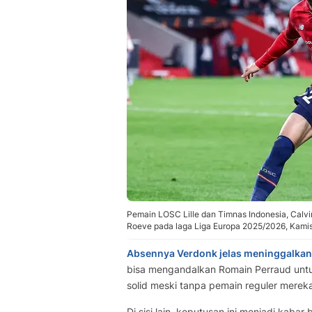
Pemain LOSC Lille dan Timnas Indonesia, Calvi
Roeve pada laga Liga Europa 2025/2026, Kami
Absennya Verdonk jelas meninggalkan ce
bisa mengandalkan Romain Perraud untuk m
solid meski tanpa pemain reguler mereka
Di sisi lain, keputusan ini menjadi kaba