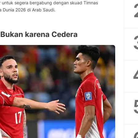
ar untuk segera bergabung dengan skuad Timnas
la Dunia 2026 di Arab Saudi.
 Bukan karena Cedera