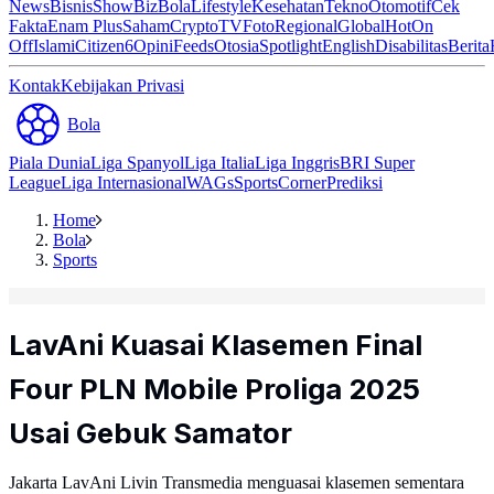
News
Bisnis
ShowBiz
Bola
Lifestyle
Kesehatan
Tekno
Otomotif
Cek
Fakta
Enam Plus
Saham
Crypto
TV
Foto
Regional
Global
Hot
On
Off
Islami
Citizen6
Opini
Feeds
Otosia
Spotlight
English
Disabilitas
Berita
Kontak
Kebijakan Privasi
Bola
Piala Dunia
Liga Spanyol
Liga Italia
Liga Inggris
BRI Super
League
Liga Internasional
WAGs
Sports
Corner
Prediksi
Home
Bola
Sports
LavAni Kuasai Klasemen Final
Four PLN Mobile Proliga 2025
Usai Gebuk Samator
Jakarta LavAni Livin Transmedia menguasai klasemen sementara