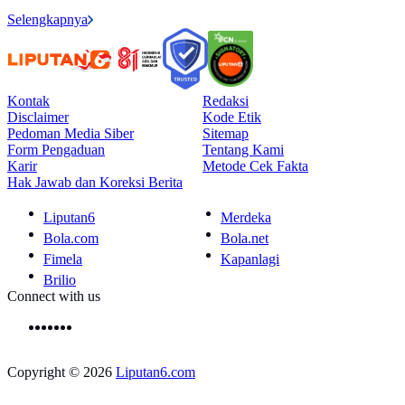
Selengkapnya
Kontak
Redaksi
Disclaimer
Kode Etik
Pedoman Media Siber
Sitemap
Form Pengaduan
Tentang Kami
Karir
Metode Cek Fakta
Hak Jawab dan Koreksi Berita
Liputan6
Merdeka
Bola.com
Bola.net
Fimela
Kapanlagi
Brilio
Connect with us
Copyright © 2026
Liputan6.com