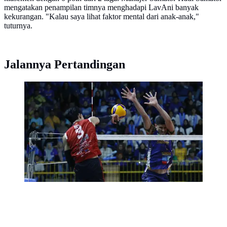
mengatakan penampilan timnya menghadapi LavAni banyak
kekurangan. "Kalau saya lihat faktor mental dari anak-anak,"
tuturnya.
Jalannya Pertandingan
Spike Boy Arnes Arabi dari Jakarta LavAni Livin
Transmedia coba diblok pemain Surabaya Samator
pada laga final four PLN Mobile Proliga 2025 di GOR
Jayabaya, Kediri, Minggu (20/4). (foto: instagram
@lavani.forever)