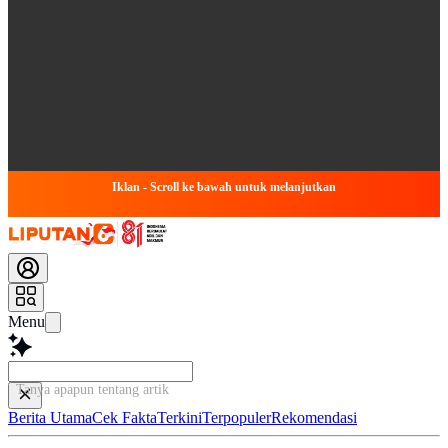
Iklan - Scroll ke bawah untuk melanjutkan
Menu
Tanya apapun tentang artikel ini...
Berita Utama
Cek Fakta
Terkini
Terpopuler
Rekomendasi