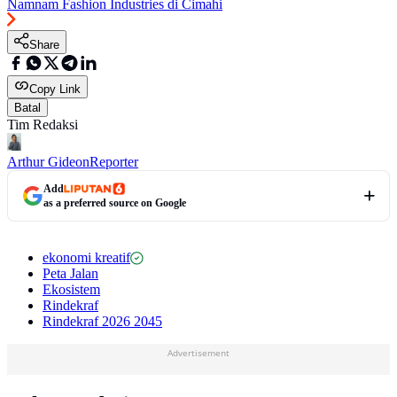
Namnam Fashion Industries di Cimahi
Share
Copy Link
Batal
Tim Redaksi
Arthur Gideon
Reporter
Add
as a preferred source on Google
ekonomi kreatif
Peta Jalan
Ekosistem
Rindekraf
Rindekraf 2026 2045
Advertisement