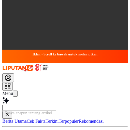
Iklan - Scroll ke bawah untuk melanjutkan
Menu
Tanya apapun tentang artikel ini...
Berita Utama
Cek Fakta
Terkini
Terpopuler
Rekomendasi