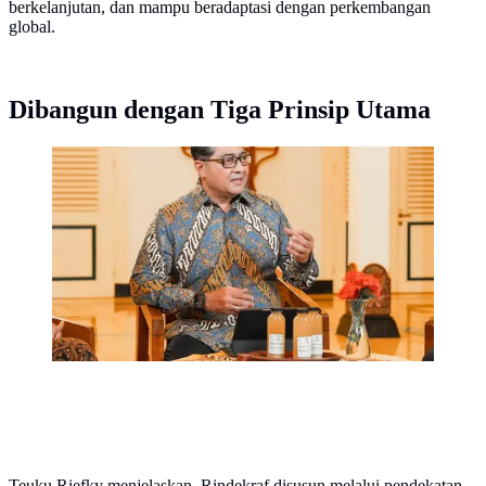
berkelanjutan, dan mampu beradaptasi dengan perkembangan
global.
Dibangun dengan Tiga Prinsip Utama
Menteri Ekraf Teuku Riefky Harsya menjadi
narasumber dalam Podcast Jejamuan: Jelajah Jamu
Nusantara Episode 1 bertema Peradaban di Kepatihan
Pakualaman, Yogyakarta, Sabtu (13/6/2026). (dok. Biro
Komunikasi Publik Kemenekraf)
Teuku Riefky menjelaskan, Rindekraf disusun melalui pendekatan