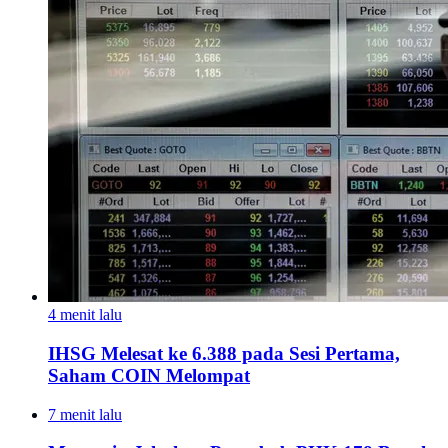
4 menit lalu
IHSG Melesat ke 6.388 pada Sesi Pertama,
Saham COIN Melompat
7 menit lalu