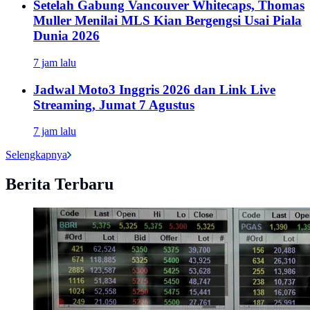
Setelah Gabung Vancouver Whitecaps, Thomas
Muller Menilai MLS Kian Bergengsi Usai Piala
Dunia 2026
7 jam lalu
Jadwal Moto3 Inggris 2026 dan Link Live
Streaming, Jumat 7 Agustus
7 jam lalu
Selengkapnya
Berita Terbaru