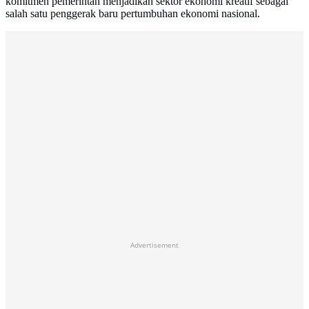
komitmen pemerintah menjadikan sektor ekonomi kreatif sebagai
salah satu penggerak baru pertumbuhan ekonomi nasional.
Advertisement