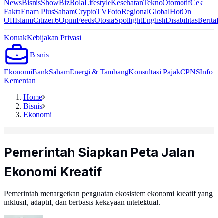
News
Bisnis
ShowBiz
Bola
Lifestyle
Kesehatan
Tekno
Otomotif
Cek
Fakta
Enam Plus
Saham
Crypto
TV
Foto
Regional
Global
Hot
On
Off
Islami
Citizen6
Opini
Feeds
Otosia
Spotlight
English
Disabilitas
Berita
Kontak
Kebijakan Privasi
Bisnis
Ekonomi
Bank
Saham
Energi & Tambang
Konsultasi Pajak
CPNS
Info
Kementan
Home
Bisnis
Ekonomi
Pemerintah Siapkan Peta Jalan
Ekonomi Kreatif
Pemerintah menargetkan penguatan ekosistem ekonomi kreatif yang
inklusif, adaptif, dan berbasis kekayaan intelektual.