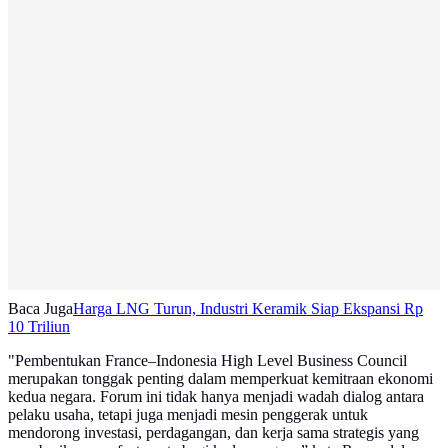
Baca Juga
Harga LNG Turun, Industri Keramik Siap Ekspansi Rp
10 Triliun
"Pembentukan France–Indonesia High Level Business Council
merupakan tonggak penting dalam memperkuat kemitraan ekonomi
kedua negara. Forum ini tidak hanya menjadi wadah dialog antara
pelaku usaha, tetapi juga menjadi mesin penggerak untuk
mendorong investasi, perdagangan, dan kerja sama strategis yang