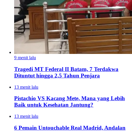
9 menit lalu
Tragedi MT Federal II Batam, 7 Terdakwa
Dituntut hingga 2,5 Tahun Penjara
13 menit lalu
Pistachio VS Kacang Mete, Mana yang Lebih
Baik untuk Kesehatan Jantung?
13 menit lalu
6 Pemain Untouchable Real Madrid, Andalan