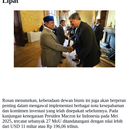
Lipat
Peluncuran dewan bisnis tingkat tinggi tersebut
dilakukan pada 28 Mei 2026 di hadapan Presiden
Prabowo Subianto dan Presiden Prancis Emmanuel
Macron. (Foto: Biro Pers, Media, dan Informasi
Sekretariat Presiden)
Rosan menuturkan, keberadaan dewan bisnis ini juga akan berperan
penting dalam mengawal implementasi berbagai nota kesepahaman
dan komitmen investasi yang telah disepakati sebelumnya. Pada
kunjungan kenegaraan Presiden Macron ke Indonesia pada Mei
2025, tercatat sebanyak 27 MoU ditandatangani dengan nilai lebih
dari USD 11 miliar atau Rp 196,06 triliun.