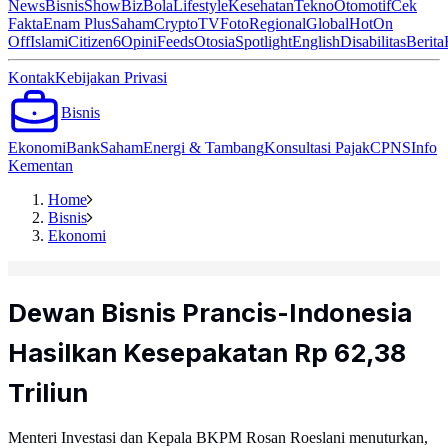
News
Bisnis
ShowBiz
Bola
Lifestyle
Kesehatan
Tekno
Otomotif
Cek
Fakta
Enam Plus
Saham
Crypto
TV
Foto
Regional
Global
Hot
On
Off
Islami
Citizen6
Opini
Feeds
Otosia
Spotlight
English
Disabilitas
Berita
Kontak
Kebijakan Privasi
Bisnis
Ekonomi
Bank
Saham
Energi & Tambang
Konsultasi Pajak
CPNS
Info
Kementan
Home
Bisnis
Ekonomi
Dewan Bisnis Prancis-Indonesia
Hasilkan Kesepakatan Rp 62,38
Triliun
Menteri Investasi dan Kepala BKPM Rosan Roeslani menuturkan,