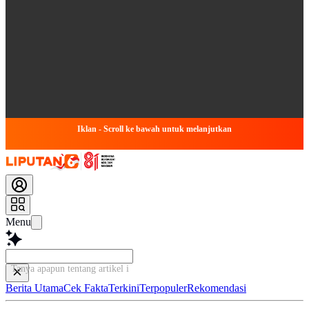
Iklan - Scroll ke bawah untuk melanjutkan
Menu
Tanya apapun tentang artikel ini...
Berita Utama
Cek Fakta
Terkini
Terpopuler
Rekomendasi